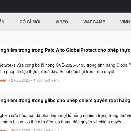
ÊN
CÓ GÌ MỚI
VIDEO
WARGAME
VINH
nghiêm trọng trong Palo Alto GlobalProtect cho phép thực 
Networks vừa công bố lỗ hổng CVE-2025-0133 trong tính năng GlobalPro
o phép tin tặc thực thi mã JavaScript độc hại trên trình duyệt...
Team
-
21/05/2025
- 4.737 lượt xem
nghiêm trọng trong glibc cho phép chiếm quyền root hàng 
hiên cứu bảo mật đã phát hiện một lỗ hổng nghiêm trọng trong thư việ
u hành Linux, có thể dẫn đến leo thang đặc quyền và chiếm quyền...
Team
-
20/05/2025
- 7.563 lượt xem