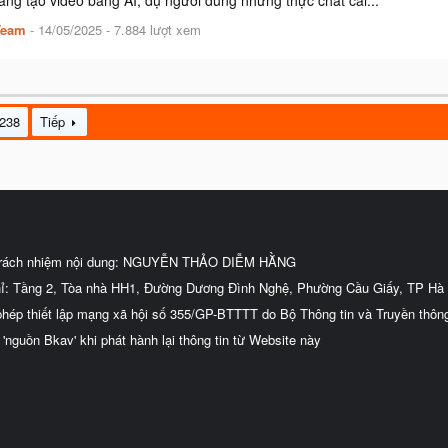
ng tạo video bằng AI, dụ người dùng nhưng thực chất cài...
Team
-
14/05/2025
- 7.884 lượt xem
238
Tiếp
trách nhiệm nội dung: NGUYỄN THẢO DIỄM HẰNG
hỉ: Tầng 2, Tòa nhà HH1, Đường Dương Đình Nghệ, Phường Cầu Giấy, TP Hà 
phép thiết lập mạng xã hội số 355/GP-BTTTT do Bộ Thông tin và Truyền thôn
 'nguồn Bkav' khi phát hành lại thông tin từ Website này