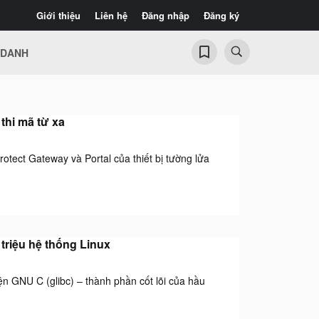
Giới thiệu
Liên hệ
Đăng nhập
Đăng ký
 DANH
thi mã từ xa
tect Gateway và Portal của thiết bị tường lửa
triệu hệ thống Linux
n GNU C (glibc) – thành phần cốt lõi của hầu