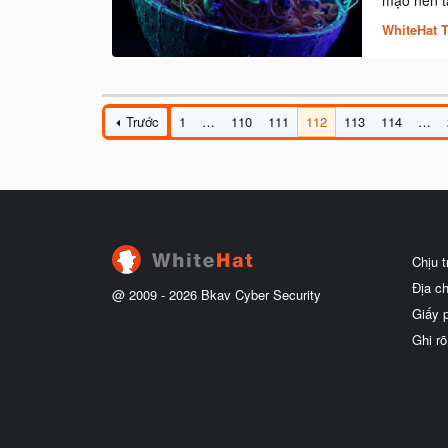
mạo nền tả
WhiteHat 
Trước
1
…
110
111
112
113
114
…
Chịu 
Địa c
@ 2009 -
2026
Bkav Cyber Security
Giấy 
Ghi rõ