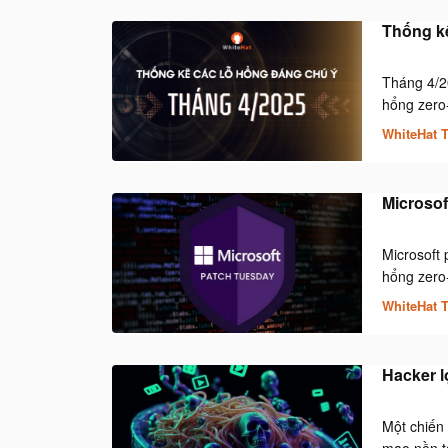
Thống kê
Tháng 4/20
hổng zero-
WhiteHat 
Microsof
Microsoft
hổng zero-
WhiteHat 
Hacker l
Một chiến 