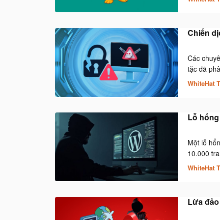
Chiến d
Các chuyên
tặc đã ph
WhiteHat 
Lỗ hổng 
Một lỗ hổn
10.000 tra
WhiteHat 
Lừa đảo 