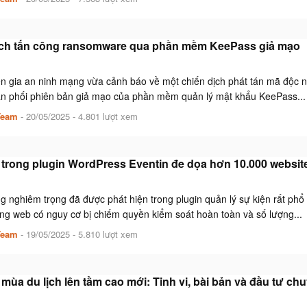
ịch tấn công ransomware qua phần mềm KeePass giả mạo
 gia an ninh mạng vừa cảnh báo về một chiến dịch phát tán mã độc ngu
ân phối phiên bản giả mạo của phần mềm quản lý mật khẩu KeePass...
Team
-
20/05/2025
- 4.801 lượt xem
trong plugin WordPress Eventin đe dọa hơn 10.000 websit
g nghiêm trọng đã được phát hiện trong plugin quản lý sự kiện rất phổ
ng web có nguy cơ bị chiếm quyền kiểm soát hoàn toàn và số lượng...
Team
-
19/05/2025
- 5.810 lượt xem
mùa du lịch lên tầm cao mới: Tinh vi, bài bản và đầu tư c