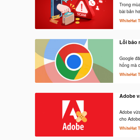
Trong mùa 
bài bản hơ
WhiteHat 
Lỗi bảo 
Google đã
hổng mà cô
WhiteHat 
Adobe vá
Adobe vừa
cho Adobe
WhiteHat 