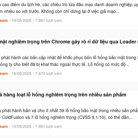
cao điểm du lịch hè, các chiêu trò lừa đảo mạo danh doanh nghiệp uy tí
n nhiều so với trước. Không còn chỉ dừng lại ở việc giả mạo...
Team
-
19/05/2025
- 7.891 lượt xem
mật nghiêm trọng trên Chrome gây rò rỉ dữ liệu qua Loader
 phát hành các bản cập nhật để khắc phục bốn lỗ hổng bảo mật trong 
ng ty cho biết đã bị khai thác ngoài thực tế. Lỗ hổng có mức độ...
Team
-
16/05/2025
- 7.870 lượt xem
 hàng loạt lỗ hổng nghiêm trọng trên nhiều sản phẩm
 phát hành bản vá cho ít nhất 39 lỗ hổng bảo mật trong nhiều sản phẩ
 ColdFusion vá 7 lỗ hổng nghiêm trọng (CVSS 9,1/10), có thể dẫn...
Team
-
15/05/2025
- 7.891 lượt xem