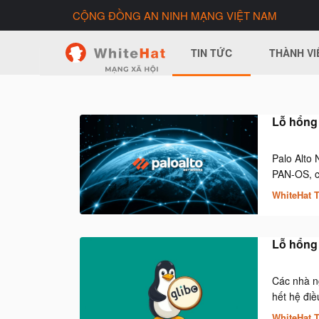
CỘNG ĐỒNG AN NINH MẠNG VIỆT NAM
TIN TỨC
THÀNH VI
Lỗ hổng 
Palo Alto 
PAN-OS, ch
WhiteHat 
Lỗ hổng 
Các nhà ng
hết hệ điề
WhiteHat 