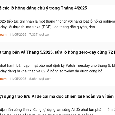
 các lỗ hổng đáng chú ý trong Tháng 4/2025
25 tiếp tục ghi nhận là một tháng “nóng” với hàng loạt lỗ hổng nghiêm
day, lỗi thực thi mã từ xa (RCE), leo thang đặc quyền, đến...
Team
-
14/05/2025
- 7.337 lượt xem
t tung bản vá Tháng 5/2025, sửa lỗ hổng zero-day cùng 72 
 phát hành bản cập nhật bảo mật định kỳ Patch Tuesday cho tháng 5, k
day đang bị khai thác và 02 lỗ hổng zero-day đã được công bố...
Team
-
14/05/2025
- 8.084 lượt xem
ợi dụng trào lưu AI để cài mã độc chiếm tài khoản và ví tiền
dịch tấn công tinh vi đang lợi dụng làn sóng AI để phát tán phần mềm độ