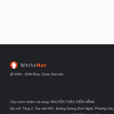
ầ
u
@ 2009 -
2026
Bkav Cyber Security
Chịu trách nhiệm nội dung: NGUYỄN THẢO DIỄM HẰNG
Địa chỉ: Tầng 2, Tòa nhà HH1, Đường Dương Đình Nghệ, Phường Cầu 