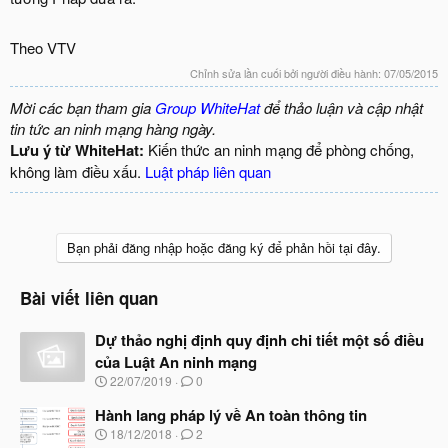
Theo VTV
Chỉnh sửa lần cuối bởi người điều hành:
07/05/2015
Mời các bạn tham gia
Group WhiteHat
để thảo luận và cập nhật
tin tức an ninh mạng hàng ngày.
Lưu ý từ WhiteHat:
Kiến thức an ninh mạng để phòng chống,
không làm điều xấu.
Luật pháp liên quan
Bạn phải đăng nhập hoặc đăng ký để phản hồi tại đây.
Bài viết liên quan
Dự thảo nghị định quy định chi tiết một số điều
của Luật An ninh mạng
N
22/07/2019
0
g
à
Hành lang pháp lý về An toàn thông tin
y
N
18/12/2018
2
b