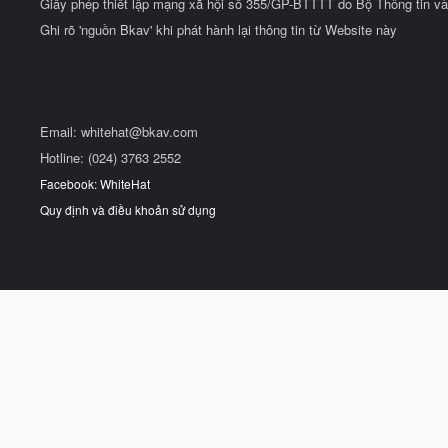
Giấy phép thiết lập mạng xã hội số 355/GP-BTTTT do Bộ Thông tin và
Ghi rõ 'nguồn Bkav' khi phát hành lại thông tin từ Website này
Email:
whitehat@bkav.com
Hotline: (024) 3763 2552
Facebook: WhiteHat
Quy định và điều khoản sử dụng