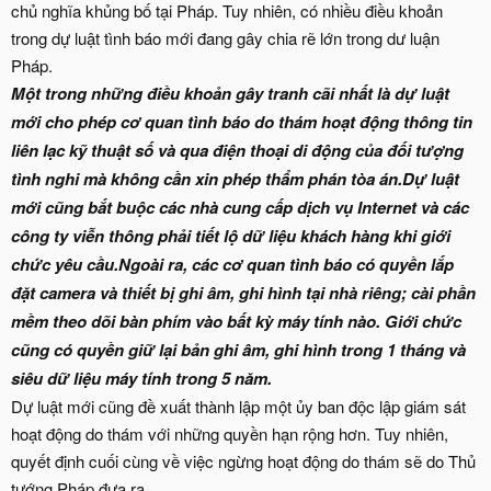
chủ nghĩa khủng bố tại Pháp. Tuy nhiên, có nhiều điều khoản
trong dự luật tình báo mới đang gây chia rẽ lớn trong dư luận
Pháp.
Một trong những điều khoản gây tranh cãi nhất là dự luật
mới cho phép cơ quan tình báo do thám hoạt động thông tin
liên lạc kỹ thuật số và qua điện thoại di động của đối tượng
tình nghi mà không cần xin phép thẩm phán tòa án.Dự luật
mới cũng bắt buộc các nhà cung cấp dịch vụ Internet và các
công ty viễn thông phải tiết lộ dữ liệu khách hàng khi giới
chức yêu cầu.Ngoài ra, các cơ quan tình báo có quyền lắp
đặt camera và thiết bị ghi âm, ghi hình tại nhà riêng; cài phần
mềm theo dõi bàn phím vào bất kỳ máy tính nào. Giới chức
cũng có quyền giữ lại bản ghi âm, ghi hình trong 1 tháng và
siêu dữ liệu máy tính trong 5 năm.
Dự luật mới cũng đề xuất thành lập một ủy ban độc lập giám sát
hoạt động do thám với những quyền hạn rộng hơn. Tuy nhiên,
quyết định cuối cùng về việc ngừng hoạt động do thám sẽ do Thủ
tướng Pháp đưa ra.