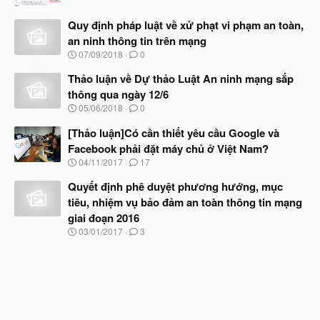
g
ắ
à
t
Quy định pháp luật về xử phạt vi phạm an toàn,
y
đ
b
an ninh thông tin trên mạng
ầ
ắ
N
u
07/09/2018
0
t
g
đ
à
Thảo luận về Dự thảo Luật An ninh mạng sắp
ầ
y
u
thông qua ngày 12/6
b
N
05/06/2018
0
ắ
g
t
à
[Thảo luận]Có cần thiết yêu cầu Google và
đ
y
ầ
Facebook phải đặt máy chủ ở Việt Nam?
b
u
N
04/11/2017
17
ắ
g
t
à
Quyết định phê duyệt phương hướng, mục
đ
y
ầ
tiêu, nhiệm vụ bảo đảm an toàn thông tin mạng
b
u
giai đoạn 2016
ắ
t
N
03/01/2017
3
đ
g
ầ
à
u
y
b
ắ
t
đ