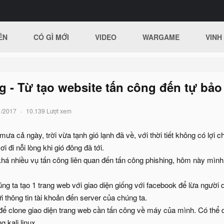
ÊN
CÓ GÌ MỚI
VIDEO
WARGAME
VINH
 - Từ tạo website tấn công đến tự bảo
1/2017
10.139 Lượt xem
mưa cả ngày, trời vừa tạnh gió lạnh đã về, với thời tiết không có lợi
 đi nỗi lòng khi gió đông đã tới.
khá nhiều vụ tấn công liên quan đến tấn công phishing, hôm này mình 
úng ta tạo 1 trang web với giao diện giống với facebook để lừa người
ửi thông tin tài khoản đến server của chúng ta.
 để clone giao diện trang web cần tấn công về máy của mình. Có thể 
g kali linux.