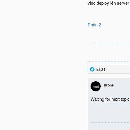
việc deploy lên server
Phần 2
R
linh24
e
a
c
krone
t
i
o
Waiting for next topi
n
s
: