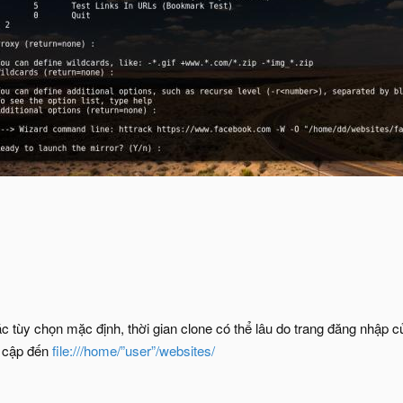
c tùy chọn mặc định, thời gian clone có thể lâu do trang đăng nhập c
y cập đến
file:///home/”user”/websites/