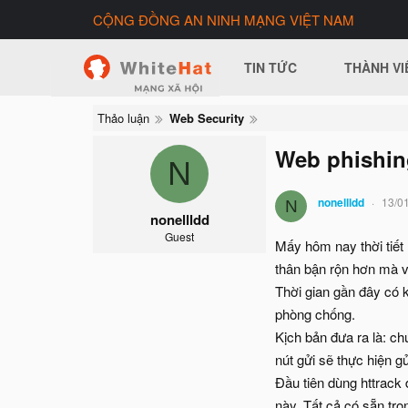
CỘNG ĐỒNG AN NINH MẠNG VIỆT NAM
TIN TỨC
THÀNH VI
Thảo luận
Web Security
Web phishing
N
nonellldd
13/0
N
nonellldd
Guest
Mấy hôm nay thời tiết 
thân bận rộn hơn mà vơi
Thời gian gần đây có 
phòng chống.
Kịch bản đưa ra là: ch
nút gửi sẽ thực hiện g
Đầu tiên dùng httrack
này. Tất cả có sẵn tron