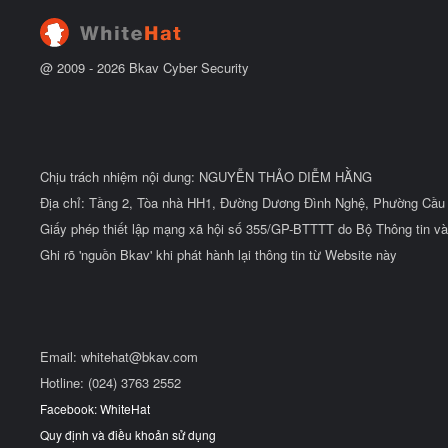
t
đ
ầ
u
@ 2009 -
2026
Bkav Cyber Security
Chịu trách nhiệm nội dung: NGUYỄN THẢO DIỄM HẰNG
Địa chỉ: Tầng 2, Tòa nhà HH1, Đường Dương Đình Nghệ, Phường Cầu 
Giấy phép thiết lập mạng xã hội số 355/GP-BTTTT do Bộ Thông tin và
Ghi rõ 'nguồn Bkav' khi phát hành lại thông tin từ Website này
Email:
whitehat@bkav.com
Hotline: (024) 3763 2552
Facebook: WhiteHat
Quy định và điều khoản sử dụng