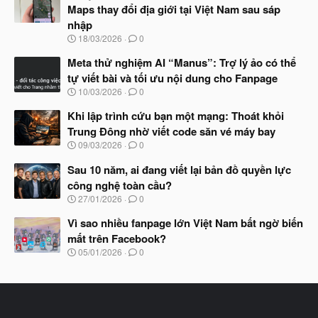
y
Maps thay đổi địa giới tại Việt Nam sau sáp
b
nhập
ắ
t
N
18/03/2026
0
đ
g
ầ
à
Meta thử nghiệm AI “Manus”: Trợ lý ảo có thể
u
y
tự viết bài và tối ưu nội dung cho Fanpage
b
N
10/03/2026
0
ắ
g
t
à
Khi lập trình cứu bạn một mạng: Thoát khỏi
đ
y
ầ
Trung Đông nhờ viết code săn vé máy bay
b
u
N
09/03/2026
0
ắ
g
t
à
Sau 10 năm, ai đang viết lại bản đồ quyền lực
đ
y
ầ
công nghệ toàn cầu?
b
u
N
27/01/2026
0
ắ
g
t
à
Vì sao nhiều fanpage lớn Việt Nam bất ngờ biến
đ
y
ầ
mất trên Facebook?
b
u
N
05/01/2026
0
ắ
g
t
à
đ
y
ầ
b
u
ắ