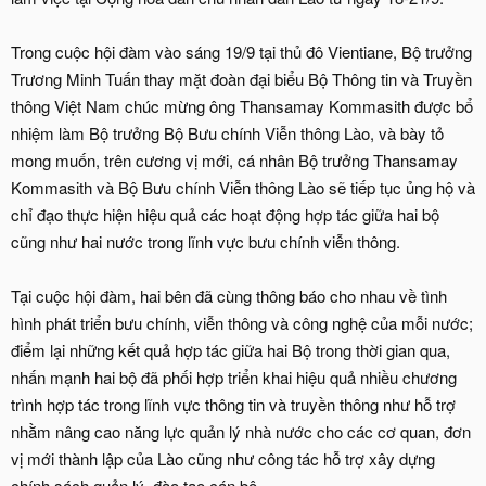
Trong cuộc hội đàm vào sáng 19/9 tại thủ đô Vientiane, Bộ trưởng
Trương Minh Tuấn thay mặt đoàn đại biểu Bộ Thông tin và Truyền
thông Việt Nam chúc mừng ông Thansamay Kommasith được bổ
nhiệm làm Bộ trưởng Bộ Bưu chính Viễn thông Lào, và bày tỏ
mong muốn, trên cương vị mới, cá nhân Bộ trưởng Thansamay
Kommasith và Bộ Bưu chính Viễn thông Lào sẽ tiếp tục ủng hộ và
chỉ đạo thực hiện hiệu quả các hoạt động hợp tác giữa hai bộ
cũng như hai nước trong lĩnh vực bưu chính viễn thông.
Tại cuộc hội đàm, hai bên đã cùng thông báo cho nhau về tình
hình phát triển bưu chính, viễn thông và công nghệ của mỗi nước;
điểm lại những kết quả hợp tác giữa hai Bộ trong thời gian qua,
nhấn mạnh hai bộ đã phối hợp triển khai hiệu quả nhiều chương
trình hợp tác trong lĩnh vực thông tin và truyền thông như hỗ trợ
nhằm nâng cao năng lực quản lý nhà nước cho các cơ quan, đơn
vị mới thành lập của Lào cũng như công tác hỗ trợ xây dựng
chính sách quản lý, đào tạo cán bộ...