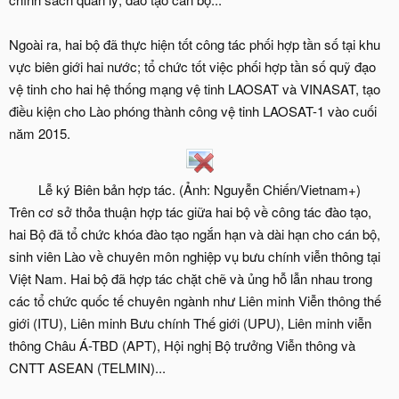
Ngoài ra, hai bộ đã thực hiện tốt công tác phối hợp tần số tại khu
vực biên giới hai nước; tổ chức tốt việc phối hợp tần số quỹ đạo
vệ tinh cho hai hệ thống mạng vệ tinh LAOSAT và VINASAT, tạo
điều kiện cho Lào phóng thành công vệ tinh LAOSAT-1 vào cuối
năm 2015.
Lễ ký Biên bản hợp tác. (Ảnh: Nguyễn Chiến/Vietnam+)​
Trên cơ sở thỏa thuận hợp tác giữa hai bộ về công tác đào tạo,
hai Bộ đã tổ chức khóa đào tạo ngắn hạn và dài hạn cho cán bộ,
sinh viên Lào về chuyên môn nghiệp vụ bưu chính viễn thông tại
Việt Nam. Hai bộ đã hợp tác chặt chẽ và ủng hỗ lẫn nhau trong
các tổ chức quốc tế chuyên ngành như Liên minh Viễn thông thế
giới (ITU), Liên minh Bưu chính Thế giới (UPU), Liên minh viễn
thông Châu Á-TBD (APT), Hội nghị Bộ trưởng Viễn thông và
CNTT ASEAN (TELMIN)...