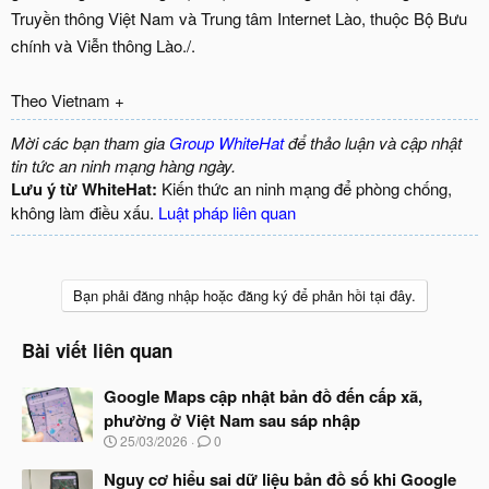
Truyền thông Việt Nam và Trung tâm Internet Lào, thuộc Bộ Bưu
chính và Viễn thông Lào./.
Theo Vietnam +
Mời các bạn tham gia
Group WhiteHat
để thảo luận và cập nhật
tin tức an ninh mạng hàng ngày.
Lưu ý từ WhiteHat:
Kiến thức an ninh mạng để phòng chống,
không làm điều xấu.
Luật pháp liên quan
Bạn phải đăng nhập hoặc đăng ký để phản hồi tại đây.
Bài viết liên quan
Google Maps cập nhật bản đồ đến cấp xã,
phường ở Việt Nam sau sáp nhập
N
25/03/2026
0
g
à
Nguy cơ hiểu sai dữ liệu bản đồ số khi Google