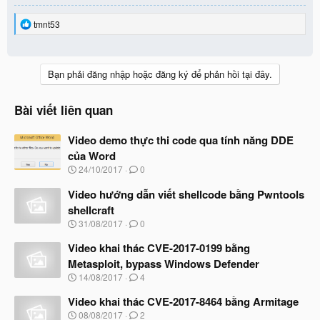
R
tmnt53
e
a
c
t
Bạn phải đăng nhập hoặc đăng ký để phản hồi tại đây.
i
o
n
Bài viết liên quan
s
:
Video demo thực thi code qua tính năng DDE
của Word
N
24/10/2017
0
g
à
Video hướng dẫn viết shellcode bằng Pwntools
y
shellcraft
b
N
31/08/2017
0
ắ
g
t
à
Video khai thác CVE-2017-0199 bằng
đ
y
ầ
Metasploit, bypass Windows Defender
b
u
N
14/08/2017
4
ắ
g
t
à
Video khai thác CVE-2017-8464 bằng Armitage
đ
y
ầ
N
08/08/2017
2