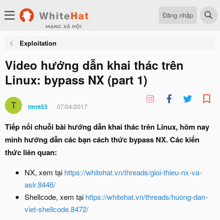
Đăng nhập
Exploitation
Video hướng dẫn khai thác trên
Linux: bypass NX (part 1)
T
tmnt53
07/04/2017
Tiếp nối chuỗi bài hướng dẫn khai thác trên Linux, hôm nay
mình hướng dẫn các bạn cách thức bypass NX. Các kiến
thức liên quan:
NX, xem tại
https://whitehat.vn/threads/gioi-thieu-nx-va-
aslr.8446/
Shellcode, xem tại
https://whitehat.vn/threads/huong-dan-
viet-shellcode.8472/