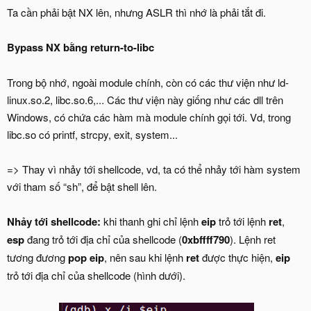
Ta cần phải bật NX lên, nhưng ASLR thì nhớ là phải tắt đi.
Bypass NX bằng return-to-libc
Trong bộ nhớ, ngoài module chính, còn có các thư viện như ld-
linux.so.2, libc.so.6,... Các thư viện này giống như các dll trên
Windows, có chứa các hàm mà module chính gọi tới. Vd, trong
libc.so có printf, strcpy, exit, system...
=> Thay vì nhảy tới shellcode, vd, ta có thể nhảy tới hàm system
với tham số “sh”, để bật shell lên.
Nhảy tới shellcode:
khi thanh ghi chỉ lệnh
eip
trỏ tới lệnh
ret
,
esp
đang trỏ tới địa chỉ của shellcode (
0xbffff790
). Lệnh ret
tương đương
pop eip
, nên sau khi lệnh
ret
được thực hiện,
eip
trỏ tới địa chỉ của shellcode (hình dưới).