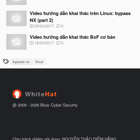
b
u
g
ắ
à
t
Video hướng dẫn khai thác trên Linux: bypass
y
đ
b
NX (part 2)
ầ
ắ
N
u
05/05/2017
0
t
g
đ
à
Video hướng dẫn khai thác BoF cơ bản
ầ
y
N
u
15/03/2017
5
b
g
ắ
à
t
y
T
đ
bypass nx
linux
b
ầ
h
ắ
u
t
ẻ
đ
ầ
u
@ 2009 -
2026
Bkav Cyber Security
Chịu trách nhiệm nội dung: NGUYỄN THẢO DIỄM HẰNG