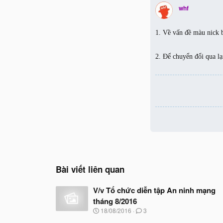
whf
1. Về vấn đề màu nick b
2. Để chuyển đổi qua lạ
Bài viết liên quan
V/v Tổ chức diễn tập An ninh mạng
tháng 8/2016
N
18/08/2016
3
g