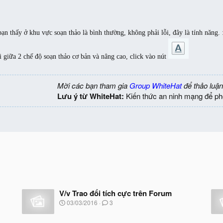
ạn thấy ở khu vực soạn thảo là bình thường, không phải lỗi, đây là tính năng. 
i giữa 2 chế độ soạn thảo cơ bản và nâng cao, click vào nút
Mời các bạn tham gia
Group WhiteHat
để thảo luận
Lưu ý từ WhiteHat:
Kiến thức an ninh mạng để ph
V/v Trao đổi tích cực trên Forum
N
03/03/2016
3
g
à