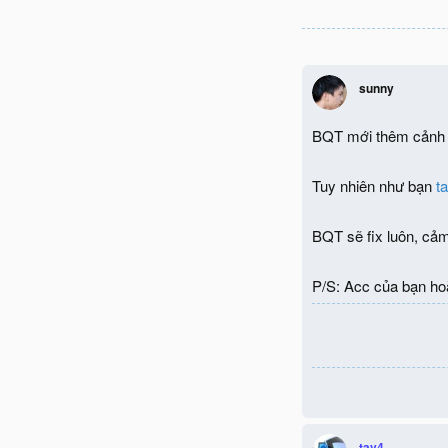
sunny
BQT mới thêm cảnh 
Tuy nhiên như bạn
t
BQT sẽ fix luôn, cảm
P/S: Acc của bạn hoà
tav4