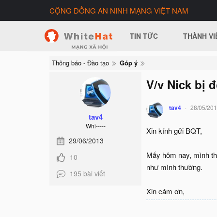
CỘNG ĐỒNG AN NINH MẠNG VIỆT NAM
TIN TỨC
THÀNH VI
Thông báo - Đào tạo
Góp ý
V/v Nick bị 
tav4
28/05/20
tav4
Whi-----
Xin kính gửi BQT,
29/06/2013
Mấy hôm nay, mình thấ
10
như mình thường.
195 bài viết
Xin cám ơn,