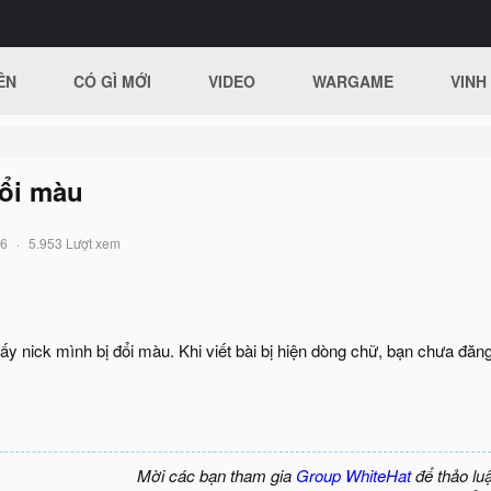
ÊN
CÓ GÌ MỚI
VIDEO
WARGAME
VINH
đổi màu
16
5.953 Lượt xem
y nick mình bị đổi màu. Khi viết bài bị hiện dòng chữ, bạn chưa đă
Mời các bạn tham gia
Group WhiteHat
để thảo lu