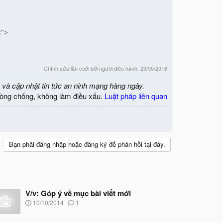
:">
Chỉnh sửa lần cuối bởi người điều hành:
29/05/2016
 và cập nhật tin tức an ninh mạng hàng ngày.
òng chống, không làm điều xấu.
Luật pháp liên quan
Bạn phải đăng nhập hoặc đăng ký để phản hồi tại đây.
V/v: Góp ý về mục bài viết mới
N
10/10/2014
1
g
à