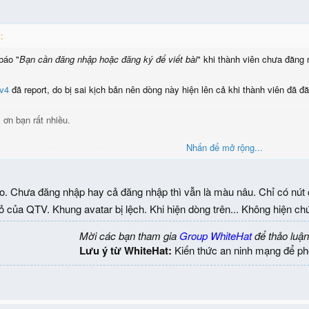
:
báo "
Bạn cần đăng nhập hoặc đăng ký để viết bài
" khi thành viên chưa đăng 
av4
đã report, do bị sai kịch bản nên dòng này hiện lên cả khi thành viên đã đ
 ơn bạn rất nhiều.
Nhấn để mở rộng...
n toàn bình thường nhé !!
. Chưa đăng nhập hay cả đăng nhập thì vẫn là màu nâu. Chỉ có nút o
của QTV. Khung avatar bị lệch. Khi hiện dòng trên... Không hiện chức
Mời các bạn tham gia
Group WhiteHat
để thảo luận
Lưu ý từ WhiteHat:
Kiến thức an ninh mạng để ph