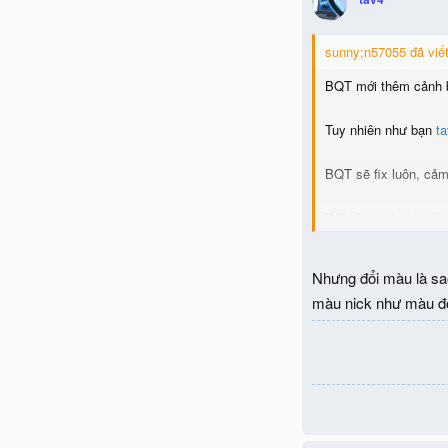
sunny;n57055 đã viết
BQT mới thêm cảnh 
Tuy nhiên như bạn
t
BQT sẽ fix luôn, cảm
P/S: Acc của bạn hoà
Nhưng đổi màu là sao
màu nick như màu đỏ 