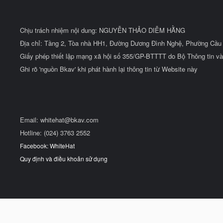
Chịu trách nhiệm nội dung: NGUYỄN THẢO DIỄM HẰNG
Địa chỉ: Tầng 2, Tòa nhà HH1, Đường Dương Đình Nghệ, Phường Cầu 
Giấy phép thiết lập mạng xã hội số 355/GP-BTTTT do Bộ Thông tin và
Ghi rõ 'nguồn Bkav' khi phát hành lại thông tin từ Website này
Email:
whitehat@bkav.com
Hotline: (024) 3763 2552
Facebook: WhiteHat
Quy định và điều khoản sử dụng