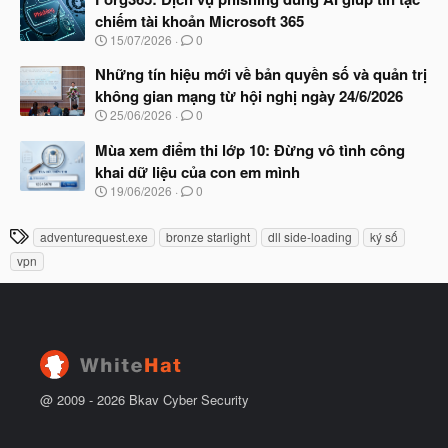
y
ầ
chiếm tài khoản Microsoft 365
b
u
N
15/07/2026
0
ắ
g
t
à
Những tín hiệu mới về bản quyền số và quản trị
đ
y
ầ
không gian mạng từ hội nghị ngày 24/6/2026
b
u
N
25/06/2026
0
ắ
g
t
à
Mùa xem điểm thi lớp 10: Đừng vô tình công
đ
y
ầ
khai dữ liệu của con em mình
b
u
N
19/06/2026
0
ắ
g
t
à
đ
T
adventurequest.exe
bronze starlight
dll side-loading
ký số
y
ầ
h
b
u
vpn
ắ
ẻ
t
đ
ầ
u
@ 2009 -
2026
Bkav Cyber Security