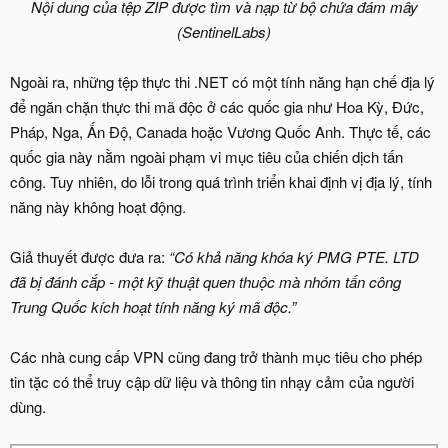
Nội dung của tệp ZIP được tìm và nạp từ bộ chứa đám mây
(SentinelLabs)
Ngoài ra, những tệp thực thi .NET có một tính năng hạn chế địa lý
để ngăn chặn thực thi mã độc ở các quốc gia như Hoa Kỳ, Đức,
Pháp, Nga, Ấn Độ, Canada hoặc Vương Quốc Anh. Thực tế, các
quốc gia này nằm ngoài phạm vi mục tiêu của chiến dịch tấn
công. Tuy nhiên, do lỗi trong quá trình triển khai định vị địa lý, tính
năng này không hoạt động.
Giả thuyết được đưa ra:
“Có khả năng khóa ký PMG PTE. LTD
đã bị đánh cắp - một kỹ thuật quen thuộc mà nhóm tấn công
Trung Quốc kích hoạt tính năng ký mã độc.”
Các nhà cung cấp VPN cũng đang trở thành mục tiêu cho phép
tin tặc có thể truy cập dữ liệu và thông tin nhạy cảm của người
dùng.