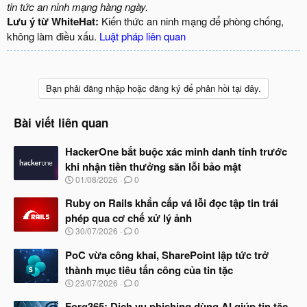
tin tức an ninh mạng hàng ngày.
Lưu ý từ WhiteHat:
Kiến thức an ninh mạng để phòng chống,
không làm điều xấu.
Luật pháp liên quan
Bạn phải đăng nhập hoặc đăng ký để phản hồi tại đây.
Bài viết liên quan
HackerOne bắt buộc xác minh danh tính trước
khi nhận tiền thưởng săn lỗi bảo mật
N
01/08/2026
0
g
à
Ruby on Rails khẩn cấp vá lỗi đọc tập tin trái
y
phép qua cơ chế xử lý ảnh
b
N
30/07/2026
0
ắ
g
t
à
PoC vừa công khai, SharePoint lập tức trở
đ
y
ầ
thành mục tiêu tấn công của tin tặc
b
u
N
23/07/2026
0
ắ
g
t
à
Forg365: Dịch vụ phishing dùng AI giúp tin tặc
đ