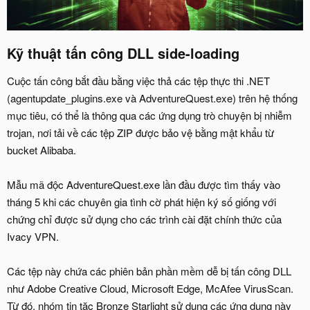
Kỹ thuật tấn công DLL side-loading
Cuộc tấn công bắt đầu bằng việc thả các tệp thực thi .NET
(agentupdate_plugins.exe và AdventureQuest.exe) trên hệ thống
mục tiêu, có thể là thông qua các ứng dụng trò chuyện bị nhiễm
trojan, nơi tải về các tệp ZIP được bảo vệ bằng mật khẩu từ
bucket Alibaba.
Mẫu mã độc AdventureQuest.exe lần đầu được tìm thấy vào
tháng 5 khi các chuyên gia tình cờ phát hiện ký số giống với
chứng chỉ được sử dụng cho các trình cài đặt chính thức của
Ivacy VPN.
Các tệp này chứa các phiên bản phần mềm dễ bị tấn công DLL
như Adobe Creative Cloud, Microsoft Edge, McAfee VirusScan.
Từ đó, nhóm tin tặc Bronze Starlight sử dụng các ứng dụng này