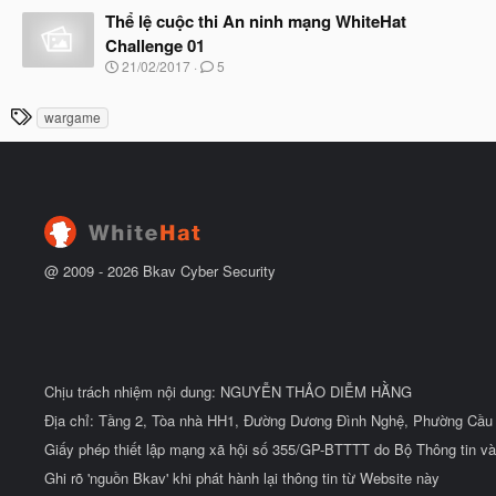
t
à
Thể lệ cuộc thi An ninh mạng WhiteHat
đ
y
ầ
Challenge 01
b
u
N
21/02/2017
5
ắ
g
t
à
đ
T
wargame
y
ầ
h
b
u
ắ
ẻ
t
đ
ầ
u
@ 2009 -
2026
Bkav Cyber Security
Chịu trách nhiệm nội dung: NGUYỄN THẢO DIỄM HẰNG
Địa chỉ: Tầng 2, Tòa nhà HH1, Đường Dương Đình Nghệ, Phường Cầu 
Giấy phép thiết lập mạng xã hội số 355/GP-BTTTT do Bộ Thông tin và
Ghi rõ 'nguồn Bkav' khi phát hành lại thông tin từ Website này