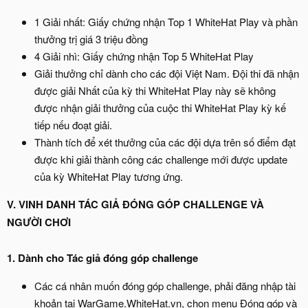
1 Giải nhất: Giấy chứng nhận Top 1 WhiteHat Play và phần
thưởng trị giá 3 triệu đồng
4 Giải nhì: Giấy chứng nhận Top 5 WhiteHat Play
Giải thưởng chỉ dành cho các đội Việt Nam. Đội thi đã nhận
được giải Nhất của kỳ thi WhiteHat Play này sẽ không
được nhận giải thưởng của cuộc thi WhiteHat Play kỳ kế
tiếp nếu đoạt giải.
Thành tích để xét thưởng của các đội dựa trên số điểm đạt
được khi giải thành công các challenge mới được update
của kỳ WhiteHat Play tương ứng.
V. VINH DANH TÁC GIẢ ĐÓNG GÓP CHALLENGE VÀ
NGƯỜI CHƠI
1. Dành cho Tác giả đóng góp challenge
Các cá nhân muốn đóng góp challenge, phải đăng nhập tài
khoản tại WarGame.WhiteHat.vn, chọn menu Đóng góp và