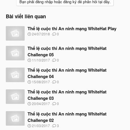
Bạn phải đăng nhập hoặc đăng ký để phản hồi tại đây.
Bài viết liên quan
Thể lệ cuộc thi An ninh mạng WhiteHat Play
N
24/07/2018
0
g
à
Thể lệ cuộc thi An ninh mạng WhiteHat
y
b
Challenge 05
ắ
N
11/10/2017
0
t
g
đ
à
Thể lệ cuộc thi An ninh mạng WhiteHat
ầ
y
u
Challenge 04
b
N
15/08/2017
0
ắ
g
t
à
Thể lệ cuộc thi An ninh mạng WhiteHat
đ
y
ầ
Challenge 03
b
u
N
20/04/2017
0
ắ
g
t
à
Thể lệ cuộc thi An ninh mạng WhiteHat
đ
y
ầ
Challenge 02
b
u
N
21/03/2017
3
ắ
g