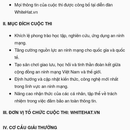
Mọi thông tin của cuộc thi được công bố tại diễn đàn
WhiteHat.vn
II. MỤC ĐÍCH CUỘC THI
Khích lệ phong trào học tập, nghiên cứu, ứng dụng an ninh
mạng.
Tăng cường nguồn lực an ninh mạng cho quốc gia và quốc
tế.
Tạo sân chơi giao lưu, học hỏi và tinh thần đoàn kết giữa
cộng đồng an ninh mạng Việt Nam và thế giới.
Định hướng và cập nhật kiến thức, công nghệ mới nhất
trong lĩnh vực an ninh mạng.
Nâng cao nhận thức của các cá nhân, tập thể về trách
nhiệm trong việc đảm bảo an toàn thông tin.
III. ĐƠN VỊ TỔ CHỨC CUỘC THI: WHITEHAT.VN
IV. CƠ CẤU GIẢI THƯỞNG