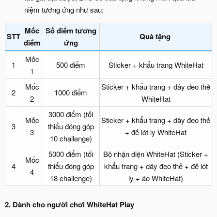
niệm tương ứng như sau:
Mốc
Số điểm tương
STT
Quà tặng
điểm
ứng
Mốc
1​
500 điểm​
Sticker + khẩu trang WhiteHat​
1​
Mốc
Sticker + khẩu trang + dây đeo thẻ
2​
1000 điểm​
2​
WhiteHat​
3000 điểm (tối
Mốc
Sticker + khẩu trang + dây đeo thẻ
3​
thiểu đóng góp
3​
+ đế lót ly WhiteHat​
10 challenge)​
5000 điểm (tối
Bộ nhận diện WhiteHat (Sticker +
Mốc
4​
thiểu đóng góp
khẩu trang + dây đeo thẻ + đế lót
4​
18 challenge)​
ly + áo WhiteHat)​
2. Dành cho người chơi WhiteHat Play