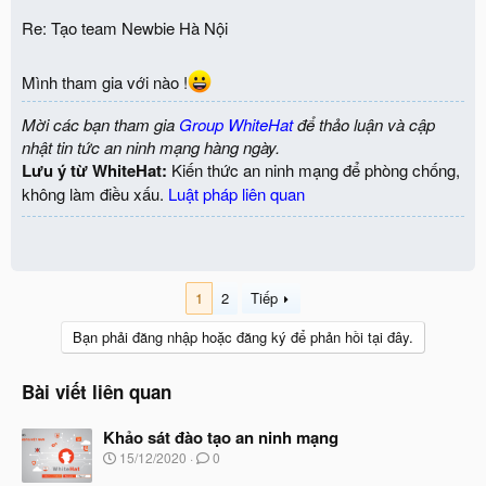
Re: Tạo team Newbie Hà Nội
Mình tham gia với nào !
Mời các bạn tham gia
Group WhiteHat
để thảo luận và cập
nhật tin tức an ninh mạng hàng ngày.
Lưu ý từ WhiteHat:
Kiến thức an ninh mạng để phòng chống,
không làm điều xấu.
Luật pháp liên quan
1
2
Tiếp
Bạn phải đăng nhập hoặc đăng ký để phản hồi tại đây.
Bài viết liên quan
Khảo sát đào tạo an ninh mạng
N
15/12/2020
0
g