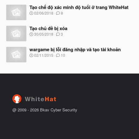
à
Tạo chế độ xác minh độ tuổi ở trang WhiteHat
y
b
N
02/06/2018
8
ắ
g
t
à
đ
Tạo chủ đề bị xóa
y
ầ
b
N
30/05/2018
3
u
ắ
g
t
à
đ
wargame bị lỗi đăng nhập và tạo tài khoản
y
ầ
b
N
02/11/2015
10
u
ắ
g
t
à
đ
y
ầ
b
u
ắ
t
đ
ầ
u
@ 2009 -
2026
Bkav Cyber Security