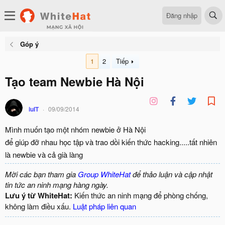
Đăng nhập
Góp ý
1
2
Tiếp
Tạo team Newbie Hà Nội
iuIT
09/09/2014
Mình muốn tạo một nhóm newbie ở Hà Nội
để giúp đỡ nhau học tập và trao dồi kiến thức hacking.....tất nhiên
là newbie và cả già làng
Mời các bạn tham gia
Group WhiteHat
để thảo luận và cập nhật
tin tức an ninh mạng hàng ngày.
Lưu ý từ WhiteHat:
Kiến thức an ninh mạng để phòng chống,
không làm điều xấu.
Luật pháp liên quan