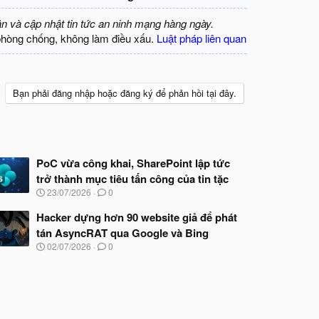
ận và cập nhật tin tức an ninh mạng hàng ngày.
phòng chống, không làm điều xấu.
Luật pháp liên quan
Bạn phải đăng nhập hoặc đăng ký để phản hồi tại đây.
PoC vừa công khai, SharePoint lập tức
trở thành mục tiêu tấn công của tin tặc
N
23/07/2026
0
g
à
Hacker dựng hơn 90 website giả để phát
y
tán AsyncRAT qua Google và Bing
b
N
02/07/2026
0
ắ
g
t
à
đ
y
ầ
b
u
ắ
t