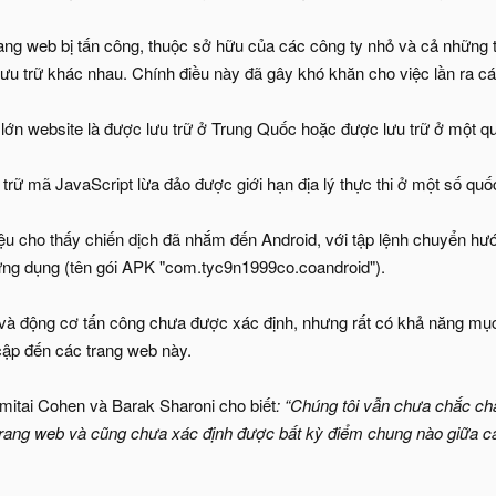
rang web bị tấn công, thuộc sở hữu của các công ty nhỏ và cả những
lưu trữ khác nhau. Chính điều này đã gây khó khăn cho việc lần ra cá
ớn website là được lưu trữ ở Trung Quốc hoặc được lưu trữ ở một q
trữ mã JavaScript lừa đảo được giới hạn địa lý thực thi ở một số quố
u cho thấy chiến dịch đã nhắm đến Android, với tập lệnh chuyển hư
ứng dụng (tên gói APK "com.tyc9n1999co.coandroid").
và động cơ tấn công chưa được xác định, nhưng rất có khả năng mục
cập đến các trang web này.
itai Cohen và Barak Sharoni cho biết
: “Chúng tôi vẫn chưa chắc ch
rang web và cũng chưa xác định được bất kỳ điểm chung nào giữa c