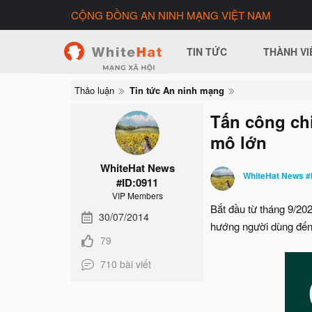
CỘNG ĐỒNG AN NINH MẠNG VIỆT NAM
TIN TỨC
THÀNH VI
Thảo luận
Tin tức An ninh mạng
Tấn công chi
mô lớn
WhiteHat News
WhiteHat News #
#ID:0911
VIP Members
Bắt đầu từ tháng 9/20
30/07/2014
hướng người dùng đến
79
710 bài viết