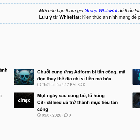
Mời các bạn tham gia
Group WhiteHat
để thảo lu
Lưu ý từ WhiteHat:
Kiến thức an ninh mạng để 
 ảnh
Chuỗi cung ứng Adform bị tấn công, mã
độc thay thế địa chỉ ví tiền mã hóa
N
Thứ hai lúc 4:17 PM
0
g
à
m
Một ngày sau công bố, lỗ hổng
y
CitrixBleed đã trở thành mục tiêu tấn
b
công
ắ
t
N
03/07/2026
0
đ
g
ầ
à
u
y
b
ắ