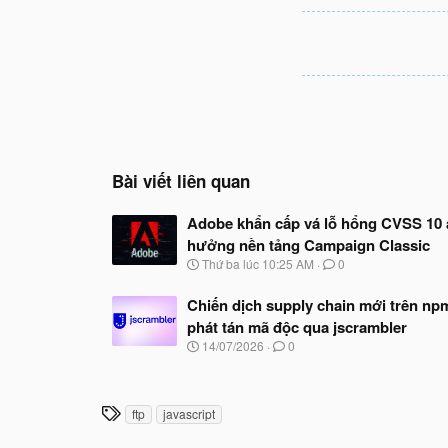
Bài viết liên quan
Adobe khẩn cấp vá lỗ hổng CVSS 10
hưởng nền tảng Campaign Classic
N
Thứ ba lúc 10:25 AM
0
g
à
Chiến dịch supply chain mới trên np
y
phát tán mã độc qua jscrambler
b
ắ
N
14/07/2026
0
t
g
đ
à
ầ
y
u
b
T
ftp
javascript
ắ
h
t