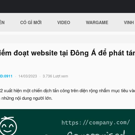
ÊN
CÓ GÌ MỚI
VIDEO
WARGAME
VINH
ếm đoạt website tại Đông Á để phát tá
ID:0911
14/03/2023
3.736 Lượt xem
22 xuất hiện một chiến dịch tấn công trên diện rộng nhắm mục tiêu và
 những nội dung người lớn.