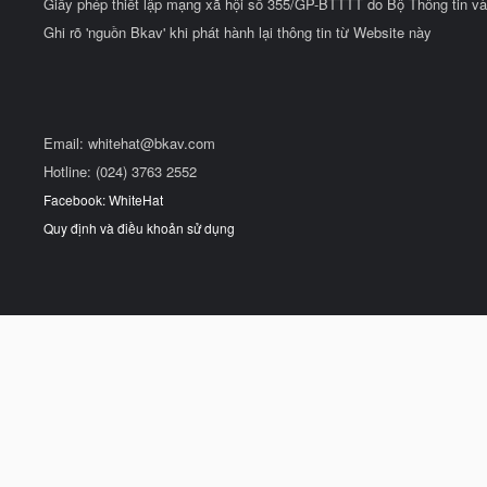
Giấy phép thiết lập mạng xã hội số 355/GP-BTTTT do Bộ Thông tin và
Ghi rõ 'nguồn Bkav' khi phát hành lại thông tin từ Website này
Email:
whitehat@bkav.com
Hotline: (024) 3763 2552
Facebook: WhiteHat
Quy định và điều khoản sử dụng