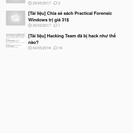
N
u
29/05/2017
3
t
g
đ
à
[Tài liệu] Chia sẻ sách Practical Forensic
ầ
y
u
Windows trị giá 31$
b
N
30/03/2017
1
ắ
g
t
à
[Tài liệu] Hacking Team đã bị hack như thế
đ
y
ầ
nào?
b
u
N
04/05/2016
16
ắ
g
t
à
đ
y
ầ
b
u
ắ
t
đ
ầ
u