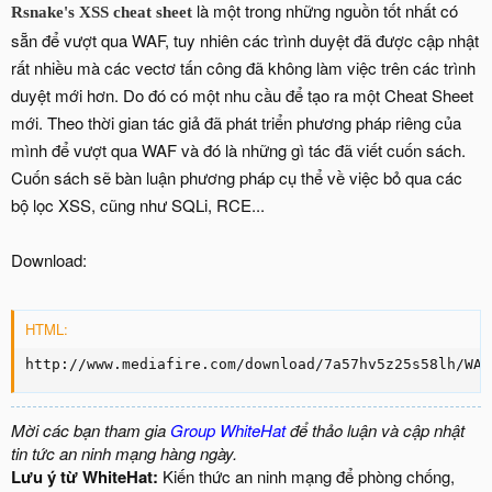
là một trong những nguồn tốt nhất có
Rsnake's XSS cheat sheet
sẵn để vượt qua WAF, tuy nhiên các trình duyệt đã được cập nhật
rất nhiều mà các vectơ tấn công đã không làm việc trên các trình
duyệt mới hơn. Do đó có một nhu cầu để tạo ra một Cheat Sheet
mới. Theo thời gian tác giả đã phát triển phương pháp riêng của
mình để vượt qua WAF và đó là những gì tác đã viết cuốn sách.
Cuốn sách sẽ bàn luận phương pháp cụ thể về việc bỏ qua các
bộ lọc XSS, cũng như SQLi, RCE...
Download:
HTML:
http://www.mediafire.com/download/7a57hv5z25s58lh/WAF
Mời các bạn tham gia
Group WhiteHat
để thảo luận và cập nhật
tin tức an ninh mạng hàng ngày.
Lưu ý từ WhiteHat:
Kiến thức an ninh mạng để phòng chống,