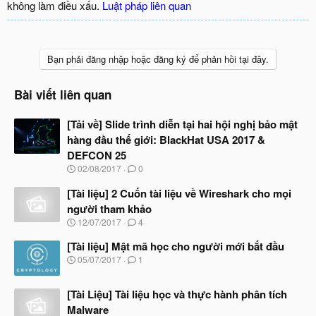
không làm điều xấu.
Luật pháp liên quan
Bạn phải đăng nhập hoặc đăng ký để phản hồi tại đây.
Bài viết liên quan
[Tải về] Slide trình diễn tại hai hội nghị bảo mật
hàng đầu thế giới: BlackHat USA 2017 &
DEFCON 25
N
02/08/2017
0
g
à
[Tài liệu] 2 Cuốn tài liệu về Wireshark cho mọi
y
người tham khảo
b
N
12/07/2017
4
ắ
g
t
à
[Tài liệu] Mật mã học cho người mới bắt đầu
đ
y
ầ
N
05/07/2017
1
b
u
g
ắ
à
t
[Tài Liệu] Tài liệu học và thực hành phân tích
y
đ
b
Malware
ầ
ắ