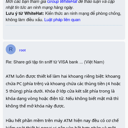
Mời các bạn tham gia
Group WhiteHat
để thảo luận và cập
nhật tin tức an ninh mạng hàng ngày.
Lưu ý từ WhiteHat:
Kiến thức an ninh mạng để phòng chống,
không làm điều xấu.
Luật pháp liên quan
R
root
Re: Share gói tập tin sniff từ VISA bank ... (Việt Nam)
ATM luôn được thiết kế làm hai khoang riêng biệt: khoang
chứa PC (phía trên) và khoang chứa các thùng tiền (4 hoặc
5 thùng) phía dưới. Khóa ở lớp cửa két sắt phía trong là
khóa dạng vòng hoặc điện tử. Nếu không biết mật mã thì
không thể mở khóa này được.
Hầu hết phần mềm trên máy ATM hiện nay đều có cơ chế
kiểm soát thiết bị ngoại vi gắn vào bất hợp pháp và một