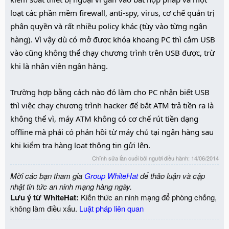
loạt các phần mềm firewall, anti-spy, virus, cơ chế quản trị
phân quyền và rất nhiều policy khác (tùy vào từng ngân
hàng). Vì vậy dù có mở được khóa khoang PC thì cắm USB
vào cũng không thể chạy chương trình trên USB được, trừ
khi là nhân viên ngân hàng.
Trường hợp bằng cách nào đó làm cho PC nhận biết USB
thì việc chạy chương trình hacker để bắt ATM trả tiền ra là
không thể vì, máy ATM không có cơ chế rút tiền dạng
offline mà phải có phản hồi từ máy chủ tại ngân hàng sau
khi kiểm tra hàng loạt thông tin gửi lên.
Chỉnh sửa lần cuối bởi người điều hành:
14/06/2014
Mời các bạn tham gia
Group WhiteHat
để thảo luận và cập
nhật tin tức an ninh mạng hàng ngày.
Lưu ý từ WhiteHat:
Kiến thức an ninh mạng để phòng chống,
không làm điều xấu.
Luật pháp liên quan