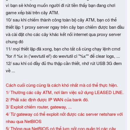
vì bạn sẽ không muốn người đi rút tiền thấy bạn đang chơi
game xếp bài trên cây ATM.
10/ sau khi chiếm thành công toàn bộ cây ATM, bạn có thể
thiết lập 1 proxy server ngay trên cây bạn chiếm được ban đầu
và cài đặt cho các cây khác kết nối internet qua proxy server
chung đó
11/ mọi thiết lập đã xong, bạn cho tất cả cùng chạy lệnh cmd
"for /f %x in ('wevtutil el') do wevtutil cl "%x"" để clear logs, ...
12/ sau khi có đầy đủ thu thập cần thiết, nhớ rút USB 3G đem
về ...
Cách cuối cùng cũng là cách khó nhất mà có thể thực hiện.
1/ Thường các cây ATM, nơi làm việc sử dụng LEASED LINE.
2/ Phải xác định được IP WAN của bank đó.
3/ Exploit chiếm router, gateway, ...
4/ Từ gateway có thể exploit nốt được các server netshare với
nhau qua NetBIOS
5/ Thông qua NetBIOS có thể lụm nốt con quản trị các cây