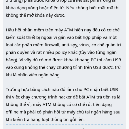
5 thùng) phía dưới. Khóa ở lớp cửa két sắt phía trong là
1/ Mò lỗ nào cắm USB vô cây POS ATM, lỗ nào khớp là chuẩn.
khóa dạng vòng hoặc điện tử. Nếu không biết mật mã thì
2/ Autorun hoặc exploit autorun sẽ tự setup connection 3G đã
không thể mở khóa này được.
thiết lập sẵn, cấu hình máy yếu nên mất từ 2,30 phút đến 4 phút.
3/ Sau khi setup connection xong, phần mềm thứ 2 là con small
Hầu hết phần mềm trên máy ATM hiện nay đều có cơ chế
backdoor nhỏ sẽ gọi lên host lấy full files backdoor về.
kiểm soát thiết bị ngoại vi gắn vào bất hợp pháp và một
4/ Con small virus sẽ close firewall, con backdoor chính sau khi
lấy về qua internet 3G sẽ được cài đặt và gửi active connection
loạt các phần mềm firewall, anti-spy, virus, cơ chế quản trị
về host server
phân quyền và rất nhiều policy khác (tùy vào từng ngân
5/ Host server nhận tín hiệu OK, report ...
hàng). Vì vậy dù có mở được khóa khoang PC thì cắm USB
6/ Con backdoor chính sẽ inject và 1 session bất kỳ nào đang
vào cũng không thể chạy chương trình trên USB được, trừ
chạy hoặc sẽ tự remove login password.
khi là nhân viên ngân hàng.
7/ Sau khi chiếm quyền thành công 1 cây POS ... sẽ bắt đầu
scan mạng LAN của các cây ATM về host của bank.
8/ Scan xong sẽ ra 1 bầy windows XP ... thử từng cái exploit
Trường hợp bằng cách nào đó làm cho PC nhận biết USB
Netapi hay Spools để exploit các cây còn lại ...
thì việc chạy chương trình hacker để bắt ATM trả tiền ra là
9/ Nếu thích sniff thông qua remote của Backdoor , bạn có thể gửi
không thể vì, máy ATM không có cơ chế rút tiền dạng
kèm các phần mềm sniff , ... nên tránh giờ hành chính ra ... vì
offline mà phải có phản hồi từ máy chủ tại ngân hàng sau
bạn sẽ không muốn người đi rút tiền thấy bạn đang chơi game xếp
khi kiểm tra hàng loạt thông tin gửi lên.
bài trên cây ATM.
10/ sau khi chiếm thành công toàn bộ cây ATM, bạn có thể thiết