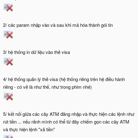
14-03-18 10:03:36 remote download begins,term_id:100P0006
14-03-18 10:03:41 remote download succeeds,term_id:100P0006
2/ các param nhập vào và sau khi mã hóa thành gói tin
3/ hệ thống in dữ liệu vào thẻ visa
4/ hệ thống quản lý thẻ visa (hệ thống riêng trên hệ điều hành
riêng - có vẻ là như thế, như trong phim nhé)
5/ kết nối giữa các cây ATM đăng nhập và thực hiện các lệnh như
rút tiền ... nếu rảnh mình có thể từ đây chiếm gọn các cây ATM
và thực hiện lệnh "xả tiền"