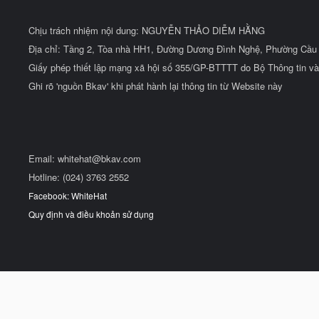
Chịu trách nhiệm nội dung: NGUYỄN THẢO DIỄM HẰNG
Địa chỉ: Tầng 2, Tòa nhà HH1, Đường Dương Đình Nghệ, Phường Cầu 
Giấy phép thiết lập mạng xã hội số 355/GP-BTTTT do Bộ Thông tin và
Ghi rõ 'nguồn Bkav' khi phát hành lại thông tin từ Website này
Email:
whitehat@bkav.com
Hotline: (024) 3763 2552
Facebook: WhiteHat
Quy định và điều khoản sử dụng