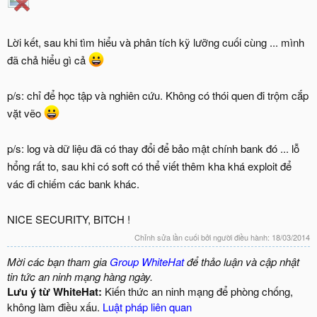
Lời kết, sau khi tìm hiểu và phân tích kỹ lưỡng cuối cùng ... mình
đã chả hiểu gì cả
p/s: chỉ để học tập và nghiên cứu. Không có thói quen đi trộm cắp
vặt vẽo
p/s: log và dữ liệu đã có thay đổi để bảo mật chính bank đó ... lỗ
hổng rất to, sau khi có soft có thể viết thêm kha khá exploit để
vác đi chiếm các bank khác.
NICE SECURITY, BITCH !
Chỉnh sửa lần cuối bởi người điều hành:
18/03/2014
Mời các bạn tham gia
Group WhiteHat
để thảo luận và cập nhật
tin tức an ninh mạng hàng ngày.
Lưu ý từ WhiteHat:
Kiến thức an ninh mạng để phòng chống,
không làm điều xấu.
Luật pháp liên quan