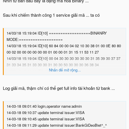
Nhìn từ ban đầu đây là dạng mã hóa Binary ...
Sau khi chiếm thành công 1 service giải mã ... ta có
14/03/18 15:19:04 ID[10] ==================BINANRY
MODE:===================
14/03/18 15:19:04 ID[10] 60 84 00 00 04 02 10 30 38 01 00 0E 80 80
00 02 00 00 00 00 00 00 01 00 00 01 31 15 11 53 11 27
14/03/18 15:19:04 ID[10] 00 04 30 30 30 30 30 30 31 35 39 30 37 37
31 33 34 35 31 33 30 30 31 30 30 50 30 30 30 36 38 34
Nhấn để mở rộng...
14/03/18 15:19:04 ID[10] 30
14/03/18 15:19:04 ID[10] PARSED MESSAGE
14/03/18 15:19:04 ID[10] Message Type = 210
Log giải mã, thậm chí có thể get full info tài khoản từ bank ...
14/03/18 15:19:04 ID[10] Field 2 = "4424**********8177"
14/03/18 15:19:04 ID[10] Field 3 = "020000"
14/03/18 15:19:04 ID[10] Field 4 = "000000000100"
14-03-18 09:01:40 login,operator name:admin
14/03/18 15:19:04 ID[10] Field 11 = "000131"
14-03-18 09:10:37 update terminal issuer:VISA
14/03/18 15:19:04 ID[10] Field 12 = "151153"
14-03-18 09:10:45 update terminal issuer:VISA
14/03/18 15:19:04 ID[10] Field 13 = "1127"
14-03-18 09:11:29 update terminal issuer:BankGiDeoBiet^_^
14/03/18 15:19:04 ID[10] Field 24 = "0004"