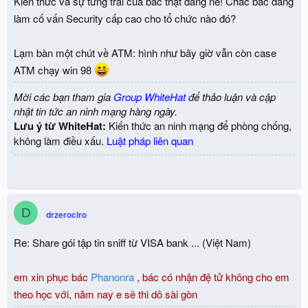
Kiến thức và sự từng trải của bác thật đáng nể! Chắc bác đang
làm cố vấn Security cấp cao cho tổ chức nào đó?
Lạm bàn một chút về ATM: hình như bây giờ vẫn còn case
ATM chạy win 98
Mời các bạn tham gia
Group WhiteHat
để thảo luận và cập
nhật tin tức an ninh mạng hàng ngày.
Lưu ý từ WhiteHat:
Kiến thức an ninh mạng để phòng chống,
không làm điều xấu.
Luật pháp liên quan
D
drzerociro
Re: Share gói tập tin sniff từ VISA bank ... (Việt Nam)
em xin phục bác
Phanonra
, bác có nhận đệ tử không cho em
theo học với, năm nay e sẽ thi dô sài gòn