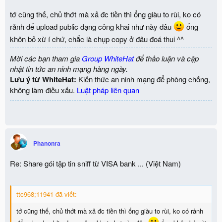
tớ cũng thế, chủ thớt mà xả đc tiền thì ổng giàu to rùi, ko có
rảnh để upload public dạng công khai như này đâu
ổng
khôn bỏ xừ í chứ, chắc là chụp copy ở đâu đoá thui ^^
Mời các bạn tham gia
Group WhiteHat
để thảo luận và cập
nhật tin tức an ninh mạng hàng ngày.
Lưu ý từ WhiteHat:
Kiến thức an ninh mạng để phòng chống,
không làm điều xấu.
Luật pháp liên quan
Phanonra
Re: Share gói tập tin sniff từ VISA bank ... (Việt Nam)
ttc968;11941 đã viết:
tớ cũng thế, chủ thớt mà xả đc tiền thì ổng giàu to rùi, ko có rảnh