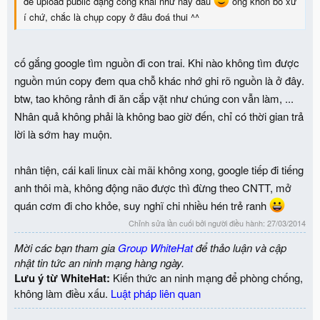
để upload public dạng công khai như này đâu
ổng khôn bỏ xừ
í chứ, chắc là chụp copy ở đâu đoá thui ^^
cố gắng google tìm nguồn đi con trai. Khi nào không tìm được
nguồn mún copy đem qua chỗ khác nhớ ghi rõ nguồn là ở đây.
btw, tao không rảnh đi ăn cắp vặt như chúng con vẫn làm, ...
Nhân quả không phải là không bao giờ đến, chỉ có thời gian trả
lời là sớm hay muộn.
nhân tiện, cái kali linux cài mãi không xong, google tiếp đi tiếng
anh thôi mà, không động não được thì đừng theo CNTT, mở
quán cơm đi cho khỏe, suy nghĩ chi nhiều hén trẻ ranh
Chỉnh sửa lần cuối bởi người điều hành:
27/03/2014
Mời các bạn tham gia
Group WhiteHat
để thảo luận và cập
nhật tin tức an ninh mạng hàng ngày.
Lưu ý từ WhiteHat:
Kiến thức an ninh mạng để phòng chống,
không làm điều xấu.
Luật pháp liên quan