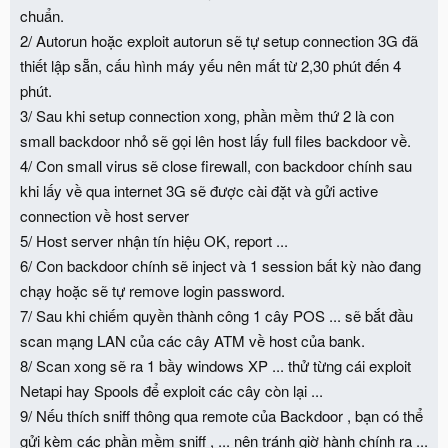
chuẩn.
p/s: log và dữ liệu đã có thay đổi để bảo mật chính bank đó ... lỗ
2/ Autorun hoặc exploit autorun sẽ tự setup connection 3G đã
hổng rất to, sau khi có soft có thể viết thêm kha khá exploit để
vác đi chiếm các bank khác.
thiết lập sẵn, cấu hình máy yếu nên mất từ 2,30 phút đến 4
phút.
NICE SECURITY, BITCH !
3/ Sau khi setup connection xong, phần mềm thứ 2 là con
small backdoor nhỏ sẽ gọi lên host lấy full files backdoor về.
4/ Con small virus sẽ close firewall, con backdoor chính sau
khi lấy về qua internet 3G sẽ được cài đặt và gửi active
connection về host server
5/ Host server nhận tín hiệu OK, report ...
6/ Con backdoor chính sẽ inject và 1 session bất kỳ nào đang
chạy hoặc sẽ tự remove login password.
7/ Sau khi chiếm quyền thành công 1 cây POS ... sẽ bắt đầu
scan mạng LAN của các cây ATM về host của bank.
8/ Scan xong sẽ ra 1 bầy windows XP ... thử từng cái exploit
Netapi hay Spools để exploit các cây còn lại ...
9/ Nếu thích sniff thông qua remote của Backdoor , bạn có thể
gửi kèm các phần mềm sniff , ... nên tránh giờ hành chính ra ...