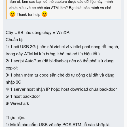
Bạn ơi, làm sao bạn có thể capture được các dữ liệu này, mình
3/ hệ thống in dữ liệu vào thẻ visa
chưa hiểu về cơ chế của ATM lắm? Bạn biết bảo mình vs nhé
Thank for help
4/ hệ thống quản lý thẻ visa (hệ thống riêng trên hệ điều hành
Cây USB nào cũng chạy = WinXP.
riêng - có vẻ là như thế, như trong phim nhé)
Chuẩn bị:
1/ 1 cái USB 3G ( nên sài viettel vì viettel phát sóng rất mạnh,
trong cây ATM lại kín bưng, khó mà có tín hiệu tốt )
5/ kết nối giữa các cây ATM đăng nhập và thực hiện các lệnh như
2/ 1 script AutoRun (đã bị disable) nên có thể phải sử dụng
rút tiền ... nếu rảnh mình có thể từ đây chiếm gọn các cây ATM
exploit
và thực hiện lệnh "xả tiền"
3/ 1 phần mềm tự code sẵn chế độ tự động cài đặt và đăng
nhập 3G
4/ 1 server host nhận IP hoặc host download chứa backdoor
Lời kết, sau khi tìm hiểu và phân tích kỹ lưỡng cuối cùng ... mình
5/ 1 host backdoor
đã chả hiểu gì cả
6/ Wireshark
p/s: chỉ để học tập và nghiên cứu. Không có thói quen đi trộm cắp
Thực hiện:
vặt vẽo
1/ Mò lỗ nào cắm USB vô cây POS ATM, lỗ nào khớp là