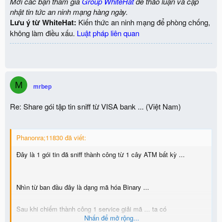
Mời các bạn tham gia
Group WhiteHat
để thảo luận và cập
nhật tin tức an ninh mạng hàng ngày.
Lưu ý từ WhiteHat:
Kiến thức an ninh mạng để phòng chống,
không làm điều xấu.
Luật pháp liên quan
M
mrbep
Re: Share gói tập tin sniff từ VISA bank ... (Việt Nam)
Phanonra;11830 đã viết:
Đây là 1 gói tin đã sniff thành công từ 1 cây ATM bất kỳ ...
Nhìn từ ban đầu đây là dạng mã hóa Binary ...
Sau khi chiếm thành công 1 service giải mã ... ta có
Nhấn để mở rộng...