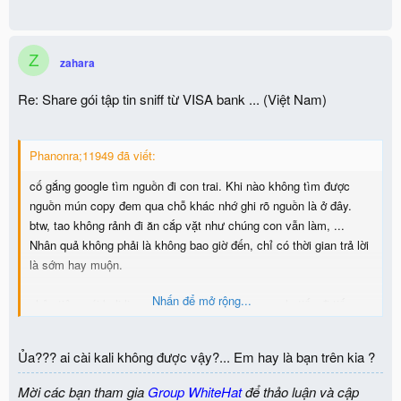
Z
zahara
Re: Share gói tập tin sniff từ VISA bank ... (Việt Nam)
Phanonra;11949 đã viết:
cố gắng google tìm nguồn đi con trai. Khi nào không tìm được
nguồn mún copy đem qua chỗ khác nhớ ghi rõ nguồn là ở đây.
btw, tao không rảnh đi ăn cắp vặt như chúng con vẫn làm, ...
Nhân quả không phải là không bao giờ đến, chỉ có thời gian trả lời
là sớm hay muộn.
Nhấn để mở rộng...
nhân tiện, cái kali linux cài mãi không xong, google tiếp đi tiếng
anh thôi mà, không động não được thì đừng theo CNTT, mở quán
cơm đi cho khỏe, suy nghĩ chi nhiều hén trẻ ranh
Ủa??? ai cài kali không được vậy?... Em hay là bạn trên kia ?
Mời các bạn tham gia
Group WhiteHat
để thảo luận và cập