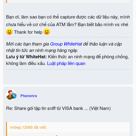
Bạn ơi, làm sao bạn có thể capture được các dữ liệu này, mình
Log giải mã, thậm chí có thể get full info tài khoản từ bank ...
chưa hiểu về cơ chế của ATM lắm? Bạn biết bảo mình vs nhé
Thank for help
Mời các bạn tham gia
Group WhiteHat
để thảo luận và cập
Đây là log của quá trình trao đổi dữ liệu giữa các servers và
nhật tin tức an ninh mạng hàng ngày.
services ...
Lưu ý từ WhiteHat:
Kiến thức an ninh mạng để phòng chống,
không làm điều xấu.
Luật pháp liên quan
1 số hình ảnh cho thêm tí sinh động
1/ thuật mã hóa
Phanonra
Re: Share gói tập tin sniff từ VISA bank ... (Việt Nam)
2/ các param nhập vào và sau khi mã hóa thành gói tin
mrbep;12065 đã viết: