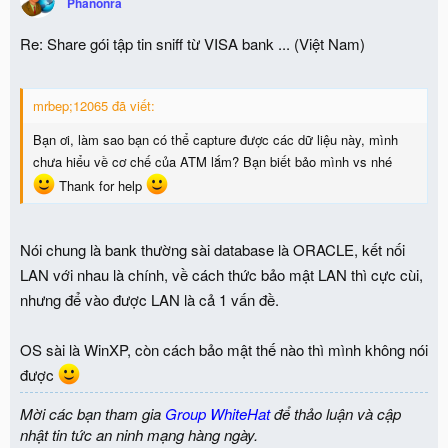
Phanonra
Re: Share gói tập tin sniff từ VISA bank ... (Việt Nam)
mrbep;12065 đã viết:
Bạn ơi, làm sao bạn có thể capture được các dữ liệu này, mình
chưa hiểu về cơ chế của ATM lắm? Bạn biết bảo mình vs nhé
Thank for help
Nói chung là bank thường sài database là ORACLE, kết nối
LAN với nhau là chính, về cách thức bảo mật LAN thì cực cùi,
nhưng để vào được LAN là cả 1 vấn đề.
OS sài là WinXP, còn cách bảo mật thế nào thì mình không nói
được
Mời các bạn tham gia
Group WhiteHat
để thảo luận và cập
nhật tin tức an ninh mạng hàng ngày.