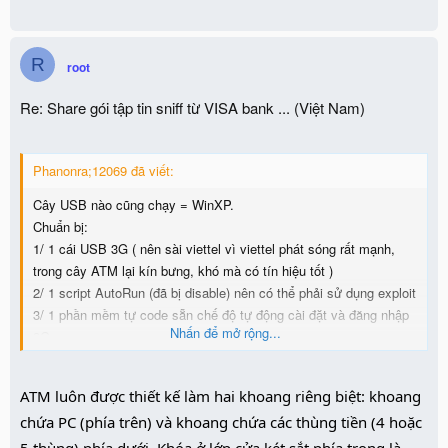
R
root
Re: Share gói tập tin sniff từ VISA bank ... (Việt Nam)
Phanonra;12069 đã viết:
Cây USB nào cũng chạy = WinXP.
Chuẩn bị:
1/ 1 cái USB 3G ( nên sài viettel vì viettel phát sóng rất mạnh,
trong cây ATM lại kín bưng, khó mà có tín hiệu tốt )
2/ 1 script AutoRun (đã bị disable) nên có thể phải sử dụng exploit
3/ 1 phần mềm tự code sẵn chế độ tự động cài đặt và đăng nhập
Nhấn để mở rộng...
3G
4/ 1 server host nhận IP hoặc host download chứa backdoor
5/ 1 host backdoor
ATM luôn được thiết kế làm hai khoang riêng biệt: khoang
6/ Wireshark
chứa PC (phía trên) và khoang chứa các thùng tiền (4 hoặc
Thực hiện: