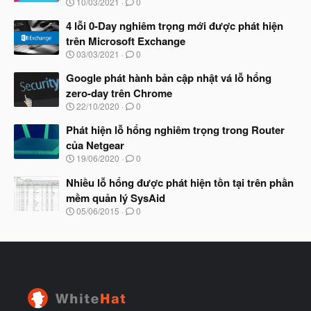
N
10/03/2021
0
ắ
g
t
à
4 lỗi 0-Day nghiêm trọng mới được phát hiện
đ
y
ầ
trên Microsoft Exchange
b
u
N
03/03/2021
0
ắ
g
t
à
Google phát hành bản cập nhật vá lỗ hổng
đ
y
ầ
zero-day trên Chrome
b
u
N
22/10/2020
0
ắ
g
t
à
Phát hiện lỗ hổng nghiêm trọng trong Router
đ
y
ầ
của Netgear
b
u
N
19/06/2020
0
ắ
g
t
à
Nhiều lỗ hổng được phát hiện tồn tại trên phần
đ
y
ầ
mềm quản lý SysAid
b
u
N
05/06/2015
0
ắ
g
t
à
đ
y
ầ
b
u
ắ
t
đ
ầ
u