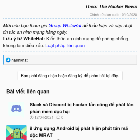
Theo: The Hacker News
Chỉnh sửa lần cuối:
10/10/2020
Mời các bạn tham gia
Group WhiteHat
để thảo luận và cập nhật
tin tức an ninh mạng hàng ngày.
Lưu ý từ WhiteHat:
Kiến thức an ninh mạng để phòng chống,
không làm điều xấu.
Luật pháp liên quan
R
hanhkhat
e
a
c
Bạn phải đăng nhập hoặc đăng ký để phản hồi tại đây.
t
i
o
Bài viết liên quan
n
s
Slack và Discord bị hacker tấn công để phát tán
:
phần mềm độc hại
N
12/04/2021
0
g
à
9 ứng dụng Android bị phát hiện phát tán mã
y
độc MRAT
b