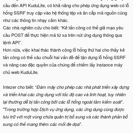
cầu đến API KuduLite, có khả năng cho phép ứng dụng web có lỗ
hổng SSRF truy cập vào hệ thống tệp và ăn cắp mã nguồn cũng
như các thông tin nhạy cảm khác.
Các nhà nghiên cứu cho biết: “Kẻ tấn công có thể giả mạo yêu
cầu POST để thực hiện mã từ xa trên nút ứng dụng thông qua
lệnh API”.
Hơn nữa, việc khai thác thành công lỗ hổng thứ hai cho thấy kẻ
tấn công có thể xâu chuỗi hai vấn đề để tận dụng lỗ hổng SSRF
và nâng cao đặc quyền của chúng để chiếm lấy instance máy
chủ web KuduLite.
Intezer cho biết: “
Đám mây cho phép các nhà phát triển xây dựng
và triển khai các ứng dụng với tốc độ cao và linh hoạt, tuy nhiên
lại thường dễ bị tấn công bởi các lỗ hổng ngoài tầm kiểm soát
”.
"T
rong trường hợp Dịch vụ ứng dụng, các ứng dụng cùng được
lưu trữ với một vùng chứa quản trị bổ sung và các thành phần bổ
sung có thể mang thêm các mối đe dọa
".