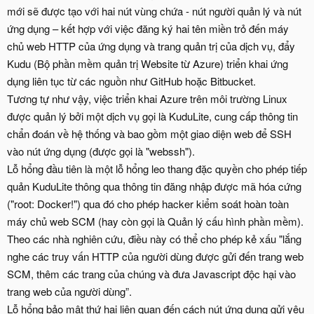
mới sẽ được tạo với hai nút vùng chứa - nút người quản lý và nút
ứng dụng – kết hợp với việc đăng ký hai tên miền trỏ đến máy
chủ web HTTP của ứng dụng và trang quản trị của dịch vụ, đẩy
Kudu (Bộ phần mềm quản trị Website từ Azure) triển khai ứng
dụng liên tục từ các nguồn như GitHub hoặc Bitbucket.
Tương tự như vậy, việc triển khai Azure trên môi trường Linux
được quản lý bởi một dịch vụ gọi là KuduLite, cung cấp thông tin
chẩn đoán về hệ thống và bao gồm một giao diện web để SSH
vào nút ứng dụng (được gọi là "webssh").
Lỗ hổng đầu tiên là một lỗ hổng leo thang đặc quyền cho phép tiếp
quản KuduLite thông qua thông tin đăng nhập được mã hóa cứng
("root: Docker!") qua đó cho phép hacker kiểm soát hoàn toàn
máy chủ web SCM (hay còn gọi là Quản lý cấu hình phần mềm).
Theo các nhà nghiên cứu, điều này có thể cho phép kẻ xấu "lắng
nghe các truy vấn HTTP của người dùng được gửi đến trang web
SCM, thêm các trang của chúng và đưa Javascript độc hại vào
trang web của người dùng”.
Lỗ hổng bảo mật thứ hai liên quan đến cách nút ứng dụng gửi yêu