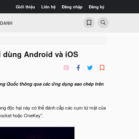
Giới thiệu
Liên hệ
Đăng nhập
Đăng ký
 DANH
ời dùng Android và iOS
ung Quốc thông qua các ứng dụng sao chép trên
ụng độc hại này có thể đánh cắp các cụm từ mật của
Pocket hoặc OneKey”.