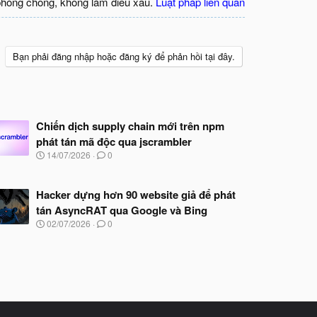
phòng chống, không làm điều xấu.
Luật pháp liên quan
Bạn phải đăng nhập hoặc đăng ký để phản hồi tại đây.
Chiến dịch supply chain mới trên npm
phát tán mã độc qua jscrambler
N
14/07/2026
0
g
à
y
Hacker dựng hơn 90 website giả để phát
b
tán AsyncRAT qua Google và Bing
ắ
t
N
02/07/2026
0
đ
g
ầ
à
u
y
b
ắ
t
đ
ầ