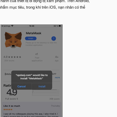
hành của thiết bị di động bị xâm phạm. Trên Android,
hắm mục tiêu, trong khi trên iOS, nạn nhân có thể