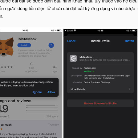
được cài đặt sẽ được định cấu hình khác nhau tùy thuộc vào hệ điều 
 người dùng tiền điện tử chưa cài đặt bất kỳ ứng dụng ví nào được n
n.