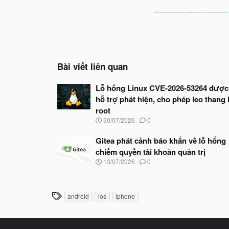
Bài viết liên quan
Lỗ hổng Linux CVE-2026-53264 được
hỗ trợ phát hiện, cho phép leo thang 
root
N
30/07/2026
0
g
à
Gitea phát cảnh báo khẩn về lỗ hổng
y
chiếm quyền tài khoản quản trị
b
ắ
N
13/07/2026
0
t
g
đ
à
ầ
y
u
b
T
android
ios
iphone
ắ
h
t
ẻ
đ
ầ