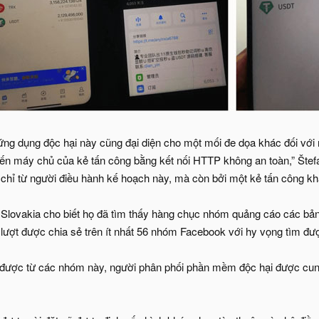
ứng dụng độc hại này cũng đại diện cho một mối đe dọa khác đối với 
đến máy chủ của kẻ tấn công bằng kết nối HTTP không an toàn,” Štefa
 chỉ từ người điều hành kế hoạch này, mà còn bởi một kẻ tấn công k
Slovakia cho biết họ đã tìm thấy hàng chục nhóm quảng cáo các bản
n lượt được chia sẻ trên ít nhất 56 nhóm Facebook với hy vọng tìm đ
ó được từ các nhóm này, người phân phối phần mềm độc hại được cun