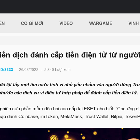
ÊN
CÓ GÌ MỚI
VIDEO
WARGAME
VINH
iến dịch đánh cắp tiền điện tử từ ngư
ID:3333
26/03/2022
2.340 Lượt xem
đã lật tẩy một âm mưu tinh vi chủ yếu nhắm vào người dùng Tr
chước các dịch vụ ví điện tử hợp pháp để đánh cắp tiền điện tử.
ghiên cứu phần mềm độc hại cao cấp tại ESET cho biết: “Các ứng d
ạo danh Coinbase, imToken, MetaMask, Trust Wallet, Bitpie, Token