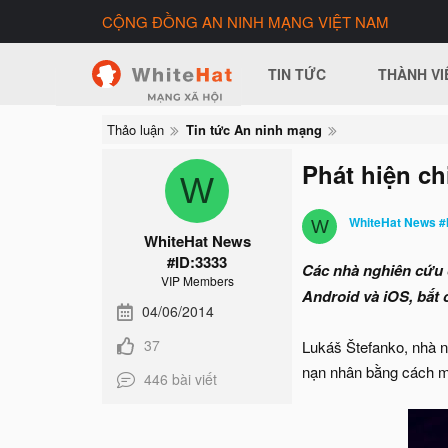
CỘNG ĐỒNG AN NINH MẠNG VIỆT NAM
TIN TỨC
THÀNH VI
Thảo luận
Tin tức An ninh mạng
Phát hiện ch
W
WhiteHat News #
W
WhiteHat News
#ID:3333
Các nhà nghiên cứu 
VIP Members
Android và iOS, bắt 
04/06/2014
37
Lukáš Štefanko, nhà n
nạn nhân bằng cách m
446 bài viết