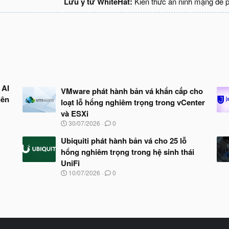
Lưu ý từ WhiteHat:
Kiến thức an ninh mạng để 
 AI
VMware phát hành bản vá khẩn cấp cho
lên
loạt lỗ hổng nghiêm trọng trong vCenter
và ESXi
N
30/07/2026
0
g
à
Ubiquiti phát hành bản vá cho 25 lỗ
y
hổng nghiêm trọng trong hệ sinh thái
b
UniFi
ắ
t
N
10/07/2026
0
đ
g
ầ
à
u
y
b
ắ
t