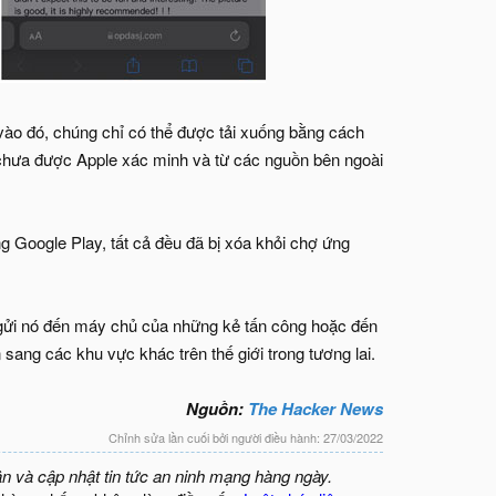
 vào đó, chúng chỉ có thể được tải xuống bằng cách
 chưa được Apple xác minh và từ các nguồn bên ngoài
g Google Play, tất cả đều đã bị xóa khỏi chợ ứng
à gửi nó đến máy chủ của những kẻ tấn công hoặc đến
ang các khu vực khác trên thế giới trong tương lai.
Nguồn:
The Hacker News
Chỉnh sửa lần cuối bởi người điều hành:
27/03/2022
ận và cập nhật tin tức an ninh mạng hàng ngày.