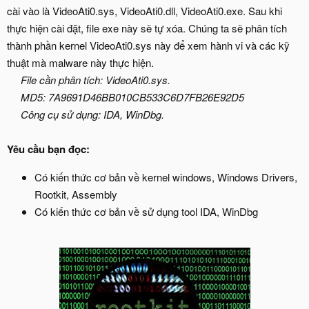
cài vào là VideoAti0.sys, VideoAti0.dll, VideoAti0.exe. Sau khi
thực hiện cài đặt, file exe này sẽ tự xóa. Chúng ta sẽ phân tích
thành phần kernel VideoAti0.sys này để xem hành vi và các kỹ
thuật mà malware này thực hiện.
File cần phân tích: VideoAti0.sys.
MD5: 7A9691D46BB010CB533C6D7FB26E92D5
Công cụ sử dụng: IDA, WinDbg.
Yêu cầu bạn đọc:
Có kiến thức cơ bản về kernel windows, Windows Drivers,
Rootkit, Assembly
Có kiến thức cơ bản về sử dụng tool IDA, WinDbg