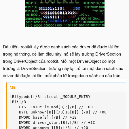
Đầu tiên, rootkit lấy được danh sách các driver đã được tải lên
trong hệ thống, để làm điều này, nó sẽ lấy trường DriverSection
trong DriverObject của rootkit. Mỗi một DriverObject có một
trường là DriverSection, trường này lại trỏ tới một danh sách các
driver đã được tải lên, mỗi phần tử trong danh sách có cấu trúc:
Mã:
[B]typedef[/B] struct _MODULE_ENTRY   

[B]{[/B] 

    LIST_ENTRY le_mod[B];[/B] // +00  

    BYTE unknown[B][[/B]16[B]];[/B] // +08  

    DWORD base[B];[/B] // +18  

    DWORD driver_start[B];[/B] // +1C  

    DWORD unknown_1[B];[/B] // +20  
