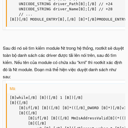
    UNICODE_STRING driver_Path[B];[/B] // +24  

    UNICODE_STRING driver_Name[B];[/B] // +28  

    // ...  

[B]}[/B] MODULE_ENTRY[B],[/B] [B]*[/B]PMODULE_ENTRY
Sau đó nó sẽ tìm kiếm module Nt trong hệ thống, rootkit sẽ duyệt
toàn bộ danh sách các driver được tải lên nói trên, sau đó tìm
kiếm. Nếu tên của module có chứa xâu “krnl” thì rootkit xác định
đó là Nt module. Đoạn mã thể hiện việc duyệt danh sách như
sau:
Mã:
[B]while[/B] [B]([/B] 1 [B])[/B]

[B]{[/B]

    [B]if[/B] [B]([/B] [B]*(([/B]_DWORD [B]*)[/B]v1 
    [B]{[/B]

        [B]if[/B] [B]([/B] MmIsAddressValid[B](*(([/
        [B]{[/B]
