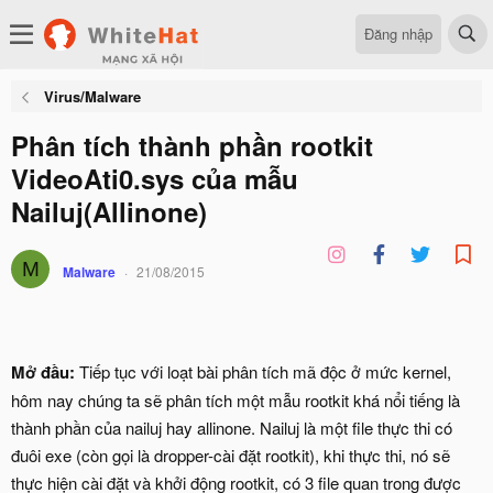
Đăng nhập
Virus/Malware
Phân tích thành phần rootkit
VideoAti0.sys của mẫu
Nailuj(Allinone)
M
Malware
21/08/2015
Mở đầu:
Tiếp tục với loạt bài phân tích mã độc ở mức kernel,
hôm nay chúng ta sẽ phân tích một mẫu rootkit khá nổi tiếng là
thành phần của nailuj hay allinone. Nailuj là một file thực thi có
đuôi exe (còn gọi là dropper-cài đặt rootkit), khi thực thi, nó sẽ
thực hiện cài đặt và khởi động rootkit, có 3 file quan trong được