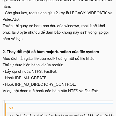
hàm.
- Che giấu key, rootkit che giấu 2 key là LEGACY_VIDEOATI0 và
VideoAti0.
Trước khi quay về hàm ban đầu của windows, rootkit sẽ khôi
phục lại 6 byte như cũ để đảm bảo không nảy sinh vòng lặp gọi
hàm vô hạn.
2. Thay đổi một số hàm majorfunction của file system
Mục đích: ẩn giấu file của rootkit cùng một số file khác.
Thứ tự thực hiện hành vi của rootkit:
- Lấy địa chỉ của NTFS, FastFat.
- Hook IRP_MJ_CREATE.
- Hook IRP_MJ_DIRECTORY_CONTROL.
Ví dụ một đoạn mã hook các hàm của NTFS và FastFat:
Mã: