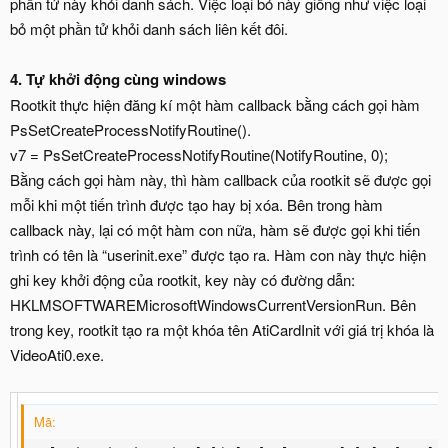
phần tử này khỏi danh sách. Việc loại bỏ này giống như việc loại
bỏ một phần tử khỏi danh sách liên kết đôi.
4. Tự khởi động cùng windows
Rootkit thực hiện đăng kí một hàm callback bằng cách gọi hàm
PsSetCreateProcessNotifyRoutine().
v7 = PsSetCreateProcessNotifyRoutine(NotifyRoutine, 0);
Bằng cách gọi hàm này, thì hàm callback của rootkit sẽ được gọi
mỗi khi một tiến trình được tạo hay bị xóa. Bên trong hàm
callback này, lại có một hàm con nữa, hàm sẽ được gọi khi tiến
trình có tên là “userinit.exe” được tạo ra. Hàm con này thực hiện
ghi key khởi động của rootkit, key này có đường dẫn:
HKLMSOFTWAREMicrosoftWindowsCurrentVersionRun. Bên
trong key, rootkit tạo ra một khóa tên AtiCardInit với giá trị khóa là
VideoAti0.exe.
Mã: