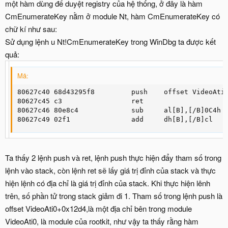
một hàm dùng để duyệt registry của hệ thống, ở đây là hàm
CmEnumerateKey nằm ở module Nt, hàm CmEnumerateKey có
chữ kí như sau:
Sử dụng lệnh u Nt!CmEnumerateKey trong WinDbg ta được kết
quả:
Mã:
80627c40 68d43295f8         push    offset VideoAti0
80627c45 c3                 ret

80627c46 80e8c4             sub     al[B],[/B]0C4h

80627c49 02f1               add     dh[B],[/B]cl
Ta thấy 2 lệnh push và ret, lệnh push thực hiện đẩy tham số trong
lệnh vào stack, còn lệnh ret sẽ lấy giá trị đỉnh của stack và thực
hiện lệnh có địa chỉ là giá trị đỉnh của stack. Khi thực hiện lênh
trên, số phần tử trong stack giảm đi 1. Tham số trong lệnh push là
offset VideoAti0+0x12d4,là một địa chỉ bên trong module
VideoAti0, là module của rootkit, như vậy ta thấy rằng hàm