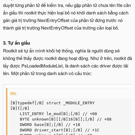
duyệt từng phần tử để kiểm tra, nếu gặp phần tử chưa tên file cần
ẩn giấu thì rootkit thực hiện loại bỏ nó khỏi danh sách bằng cách
gán giá trị trường NextEntryOffset của phần tử đứng trước nó
thành giá trị trường NextEntryOffset của trường cần loại bỏ.
3. Tự ẩn giấu
Rootkit sẽ tự ẩn mình khỏi hệ thống, nghĩa là người dùng sẽ
không thể thấy được rootkit đang hoạt động. Như ở trên, rootkit đã
lấy được PsLoadedModuleList, là danh sách các driver được tải
lên. Một phần tử trong danh sách có cấu trúc:
Mã:
[B]typedef[/B] struct _MODULE_ENTRY 

[B]{[/B]

    LIST_ENTRY le_mod[B];[/B] // +00

    BYTE unknown[B][[/B]16[B]];[/B] // +08

    DWORD base[B];[/B] // +18

    DWORD driver_start[B];[/B] // +1C
