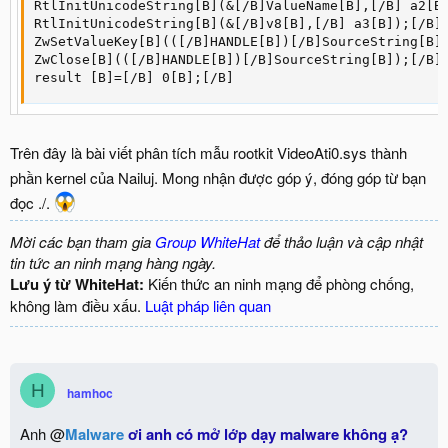
RtlInitUnicodeString[B](&[/B]ValueName[B],[/B] a2[B]
RtlInitUnicodeString[B](&[/B]v8[B],[/B] a3[B]);[/B]

ZwSetValueKey[B](([/B]HANDLE[B])[/B]SourceString[B],
ZwClose[B](([/B]HANDLE[B])[/B]SourceString[B]);[/B]

result [B]=[/B] 0[B];[/B]
Trên đây là bài viết phân tích mẫu rootkit VideoAti0.sys thành
phần kernel của Nailuj. Mong nhận được góp ý, đóng góp từ bạn
đọc ./.
Mời các bạn tham gia
Group WhiteHat
để thảo luận và cập nhật
tin tức an ninh mạng hàng ngày.
Lưu ý từ WhiteHat:
Kiến thức an ninh mạng để phòng chống,
không làm điều xấu.
Luật pháp liên quan
H
hamhoc
Anh @
Malware
ơi anh có mở lớp dạy malware không ạ?