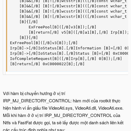
    [B]&&[/B] [B]![/B]wcsstr[B](([/B]const wchar_t [
    [B]&&[/B] [B]![/B]wcsstr[B](([/B]const wchar_t [
    [B]&&[/B] [B]![/B]wcsstr[B](([/B]const wchar_t [
    [B]&&[/B] [B]![/B]wcsstr[B](([/B]const wchar_t [
    [B]{[/B]

        ExFreePool[B]([/B]v3[B]);[/B]

        [B]return[/B] v5[B]([/B]a1[B],[/B] Irp[B]);[
    [B]}[/B]

ExFreePool[B]([/B]v3[B]);[/B]

Irp[B]->[/B]IoStatus[B].[/B]Information [B]=[/B] 0[B
Irp[B]->[/B]IoStatus[B].[/B]Status [B]=[/B] 0xC00000
IofCompleteRequest[B]([/B]Irp[B],[/B] 0[B]);[/B]

[B]return[/B] 0xC0000022[B];[/B]
Với hàm bị chuyển hướng ở vị trí
IRP_MJ_DIRECTORY_CONTROL: hàm mới của rootkit thực
hiện hành vi ẩn giấu file VideoAti.sys, VideoAti.dll, VideoAti.exe.
Mỗi khi hàm ở ở vị trí IRP_MJ_DIRECTORY_CONTROL của
Ntfs và FastFat được gọi, ta sẽ lấy được một danh sách liên kết
các cấu trúc định nghĩa như sau: