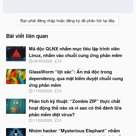
Bạn phải đăng nhập hoặc đăng ký để phản hồi tại đây.
Bài viết liên quan
Mã độc QLNX nhắm mục tiêu lập trình viên
Linux, nhắm vào chuỗi cung ứng phần mềm
N
09/05/2026
0
g
à
GlassWorm “lột xác”: Ẩn mã độc trong
y
dependency, qua mặt kiểm duyệt chuỗi cung
b
ứng phần mềm
ắ
t
N
17/03/2026
0
đ
g
ầ
à
Phân tích kỹ thuật: “Zombie ZIP” thực chất
u
y
hoạt động thế nào và vì sao có thể đánh lừa
b
phần mềm diệt virus?
ắ
t
N
11/03/2026
0
đ
g
ầ
à
Nhóm hacker “Mysterious Elephant” nhắm
u
y