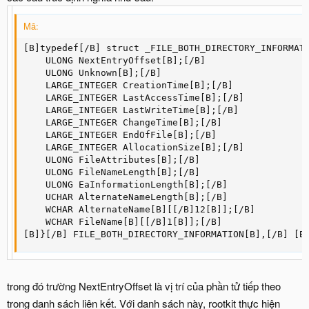
Mã:
[B]typedef[/B] struct _FILE_BOTH_DIRECTORY_INFORMATI
    ULONG NextEntryOffset[B];[/B]

    ULONG Unknown[B];[/B]

    LARGE_INTEGER CreationTime[B];[/B]

    LARGE_INTEGER LastAccessTime[B];[/B]

    LARGE_INTEGER LastWriteTime[B];[/B]

    LARGE_INTEGER ChangeTime[B];[/B]

    LARGE_INTEGER EndOfFile[B];[/B]

    LARGE_INTEGER AllocationSize[B];[/B]

    ULONG FileAttributes[B];[/B]

    ULONG FileNameLength[B];[/B]

    ULONG EaInformationLength[B];[/B]

    UCHAR AlternateNameLength[B];[/B]

    WCHAR AlternateName[B][[/B]12[B]];[/B]

    WCHAR FileName[B][[/B]1[B]];[/B]

[B]}[/B] FILE_BOTH_DIRECTORY_INFORMATION[B],[/B] [B
trong đó trường NextEntryOffset là vị trí của phần tử tiếp theo
trong danh sách liên kết. Với danh sách này, rootkit thực hiện