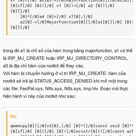
v7 [B]=[/B] a2[B]->[/B]MajorFunction[B][[/B]a1[B]];[
[B]if[/B] [B]([/B] v7 [B]!=[/B] a3 [B])[/B]

[B]{[/B]

    [B]*[/B]a4 [B]=[/B] v7[B];[/B]

    a2[B]->[/B]MajorFunction[B][[/B]a1[B]][/B] [B]=[
[B]}[/B]
trong đó a1 là chỉ số của hàm trong bảng majorfunction, a1 có thể
là IRP_MJ_CREATE hoặc IRP_MJ_DIRECTORY_CONTROL,
a3 là địa chỉ hàm của rootkit để thay vào.
Với hàm bị chuyển hướng ở vị trí IRP_MJ_CREATE: hàm của
rootkit sẽ trả lại STATUS_ACCESS_DENIED khi mở một trong
các file: FastFat.sys, Ntfs.sys, Ntfs.sys, tmp.hiv. Đoạn mã thực
hiện hành vi này của rootkit như sau:
Mã:
qmemcpy[B]([/B]v3[B],[/B] [B]*([/B]const void [B]**)
[B]if[/B] [B]([/B] [B]![/B]wcsstr[B](([/B]const wcha