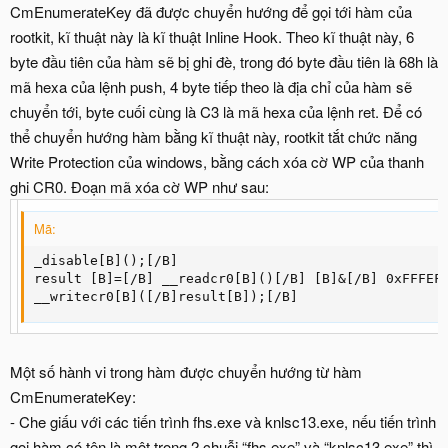
CmEnumerateKey đã được chuyển hướng để gọi tới hàm của
rootkit, kĩ thuật này là kĩ thuật Inline Hook. Theo kĩ thuật này, 6
byte đầu tiên của hàm sẽ bị ghi đè, trong đó byte đầu tiên là 68h là
mã hexa của lệnh push, 4 byte tiếp theo là địa chỉ của hàm sẽ
chuyển tới, byte cuối cùng là C3 là mã hexa của lệnh ret. Để có
thể chuyển hướng hàm bằng kĩ thuật này, rootkit tắt chức năng
Write Protection của windows, bằng cách xóa cờ WP của thanh
ghi CR0. Đoạn mã xóa cờ WP như sau:
Mã:
_disable[B]();[/B]

result [B]=[/B] __readcr0[B]()[/B] [B]&[/B] 0xFFFEFF
__writecr0[B]([/B]result[B]);[/B]
Một số hành vi trong hàm được chuyển hướng từ hàm
CmEnumerateKey:
- Che giấu với các tiến trình fhs.exe và knlsc13.exe, nếu tiến trình
gọi hàm có tên là một trong 2 chuỗi “fhs.exe” và “knlsc13.exe” thì