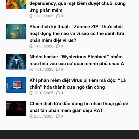
y
dependency, qua mặt kiểm duyệt chuỗi cung
b
ứng phần mềm
ắ
t
N
17/03/2026
0
đ
g
ầ
à
Phân tích kỹ thuật: “Zombie ZIP” thực chất
u
y
hoạt động thế nào và vì sao có thể đánh lừa
b
phần mềm diệt virus?
ắ
t
N
11/03/2026
0
đ
g
ầ
à
Nhóm hacker “Mysterious Elephant” nhắm
u
y
mục tiêu vào các cơ quan chính phủ châu Á
b
N
17/10/2025
0
ắ
g
t
à
Khi phần mềm diệt virus bị tiêm mã độc: “Lá
đ
y
ầ
chắn” hóa thành cửa ngõ tấn công
b
u
N
13/10/2025
0
ắ
g
t
à
Chiến dịch lừa đảo dùng tin nhắn thoại giả để
đ
y
ầ
phát tán phần mềm gián điệp RAT
b
u
N
26/08/2025
0
ắ
g
t
à
đ
y
ầ
b
u