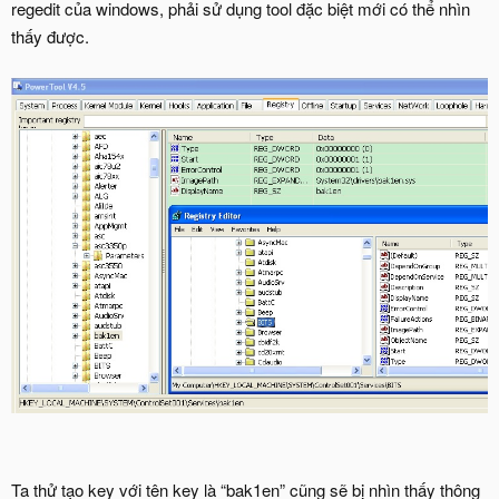
regedit của windows, phải sử dụng tool đặc biệt mới có thể nhìn
thấy được.
Ta thử tạo key với tên key là “bak1en” cũng sẽ bị nhìn thấy thông