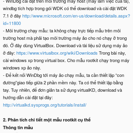
- WinDbg cài đặt trên môi trường máy host (máy làm việc của ta),
windbg tích hợp trong gói WDK có thể download và cài đặt WDK
7.1 ở đây
http://www.microsoft.com/en-us/download/details.aspx?
id=11800
- Môi trường chạy mẫu: ta không chạy trực tiếp mẫu trên môi
trường host mà phải tạo môi trường máy ảo cho nó chạy ở trong
đó. Ở đây dùng VirtualBox. Download và tài liệu sử dụng máy ảo
ở đây:
https://www.virtualbox.org/wiki/Downloads
Trong bài này,
cài windows xp trong virtual box. Cho mẫu rootkit chạy trong máy
windows xp ảo này.
- Để kết nối WinDbg tới máy ảo chạy mẫu, ta cần thiết lập “con
đường”giao tiếp giữa 2 phần mềm này. Ta có thể thiết lập bằng
tay. Tuy nhiên, để đơn giản ta sử dụng virtualKD, download và
hướng dẫn cài đặt tại đây:
http://virtualkd.sysprogs.org/tutorials/install/
2.
Phân tích chi tiết một mẫu rootkit cụ thể
Thông tin mẫu