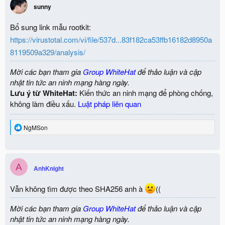
sunny
Bổ sung link mẫu rootkit:
https://virustotal.com/vi/file/537d...83f182ca53ffb16182d8950a
8119509a329/analysis/
Mời các bạn tham gia
Group WhiteHat
để thảo luận và cập
nhật tin tức an ninh mạng hàng ngày.
Lưu ý từ WhiteHat:
Kiến thức an ninh mạng để phòng chống,
không làm điều xấu.
Luật pháp liên quan
R
NgMSon
e
a
c
t
A
i
AnhKnight
o
n
Vẫn không tìm được theo SHA256 anh à
((
s
:
Mời các bạn tham gia
Group WhiteHat
để thảo luận và cập
nhật tin tức an ninh mạng hàng ngày.