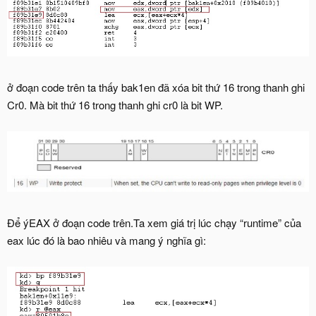
ở đoạn code trên ta thấy bak1en đã xóa bit thứ 16 trong thanh ghi
Cr0. Mà bit thứ 16 trong thanh ghi cr0 là bit WP.
Để ýEAX ở đoạn code trên.Ta xem giá trị lúc chạy “runtime” của
eax lúc đó là bao nhiêu và mang ý nghĩa gì: