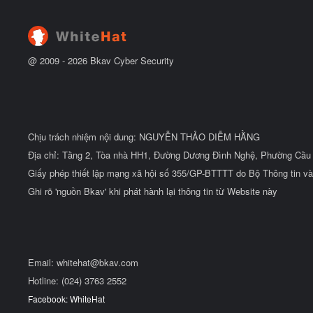
ắ
t
đ
ầ
u
@ 2009 -
2026
Bkav Cyber Security
Chịu trách nhiệm nội dung: NGUYỄN THẢO DIỄM HẰNG
Địa chỉ: Tầng 2, Tòa nhà HH1, Đường Dương Đình Nghệ, Phường Cầu 
Giấy phép thiết lập mạng xã hội số 355/GP-BTTTT do Bộ Thông tin và
Ghi rõ 'nguồn Bkav' khi phát hành lại thông tin từ Website này
Email:
whitehat@bkav.com
Hotline: (024) 3763 2552
Facebook: WhiteHat