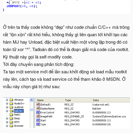
Ở trên ta thấy code không “đẹp” như code chuẩn C/C++ mà trông
rất “lộn xộn” rất khó hiểu, không thấy gì liên quan tới khởi tạo các
hàm MJ hay Unload, đặc biệt xuất hiện một vòng lặp trong đó có
toán tử xor “^”. Tađoán đó có thể là đoạn giải mã code của rootkit.
Kỹ thuật này gọi là self-modify code.
Tới đây chuyển sang phân tích động:
Ta tạo một service mới để lần sau khởi động sẽ load mẫu rootkit
này lên, cách tạo và load service có thể tham khảo ở MSDN. Ở
mẫu này chọn giá trị như sau: