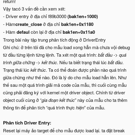
return!
Vậy tacó 3 vấn đề cần xem xét:
- Driver entry ở địa chỉ f89b3000
(bak1en+1000)
- Hàm
create_close
ở địa chỉ
bak1en+0x1180
- Hàm
defaul
còn lại ở địa chỉ
bak1en+0x11a0
Trong bài này tập trung phân tích động ở DriverEntry
Ghi chú: ở trên tôi đã cho mẫu load xong hẳn mà chưa vội debug
từ đầu từng lệnh từng lệnh. Ta xét một quá trình:
bắt đầu -> quá
trình giữa chững -> kết thúc
. Nếu ta biết trạng thái lúc
bắt đầu
.
Trạng thái lúc
kết thúc
. Ta có thể đoán được phần nào quá trình
giữa chừng như thế nào. Đó là lý do cho mẫu load hẳn lên. Như
thế sau một quá trình giải mã code của mẫu, thì cuối cùng mẫu
cũng phải đăng ký với kernel một driver object. Chính từ driver
object cuối cùng ở “
gia đoạn kết thúc
” này của mẫu cho ta thêm
thông tin để phân tích “quá trình thực
hiện
” của mẫu.
Phân tích Driver Entry:
Reset lại máy ảo target để cho mẫu được load lại. ta đặt break