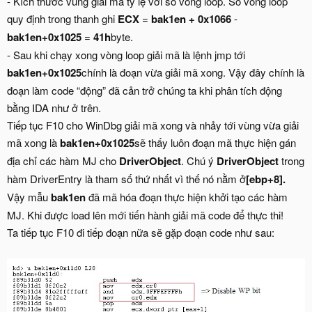
- Kích thước vùng giải mã tỷ lệ với số vòng loop. Số vòng loop
quy định trong thanh ghi
ECX
=
bak1en + 0x1066
-
bak1en+0x1025
=
41h
byte.
- Sau khi chạy xong vòng loop giải mã là lệnh jmp tới
bak1en+0x1025
chính là đoạn vừa giải mã xong. Vậy đây chính là
đoạn làm code “động” đã cản trở chúng ta khi phân tích động
bằng IDA như ở trên.
Tiếp tục F10 cho WinDbg giải mã xong và nhảy tới vùng vừa giải
mã xong là
bak1en+0x1025
sẽ thấy luôn đoạn mã thực hiện gán
địa chỉ các hàm MJ cho
DriverObject
. Chú ý
DriverObject
trong
hàm DriverEntry là tham số thứ nhất vì thế nó nằm ở
[ebp+8].
Vậy mẫu
bak1en
đã mã hóa đoạn thực hiện khởi tạo các hàm
MJ. Khi được load lên mới tiến hành giải mã code để thực thi!
Ta tiếp tục F10 đi tiếp đoạn nữa sẽ gặp đoạn code như sau: