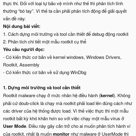
thực thi. Đối với loại tự bảo vệ mình như thế thì phân tích tĩnh
thường “bó tay”. Vì thế ta cần phải phân tích động để giải quyết
vấn đề này.
Nội dung bài viết:
1. Cách dựng môi trường và tool cần thiết để debug động rootkit
2. Phân tích chi tiết một mẫu rootkit cụ thể
Yêu cầu người đọc:
- Có kiến thức cơ bản về kernel windows, Windows Drivers,
Rootkit, Assembly
- Có kiến thức cơ bản về sử dụng WinDbg
1.
Dựng môi trường và tool cần thiết
Rootkit malware chạy ở mức nhân hệ điều hành (
kernel
). Không
phải cứ doub-click là chạy mà rootkit phải load lên đúng cách như
các driver của hệ thống được load. Vì thế việc thực thi một mẫu
rootkit bất kỳ khó khăn hơn so với việc chạy một mẫu virus ở
User Mode
. Điều này gây cản trở cho ai muốn phân tích hành vi
của rootkit, nhất là muốn
monitor
như malware ở UserMode thì