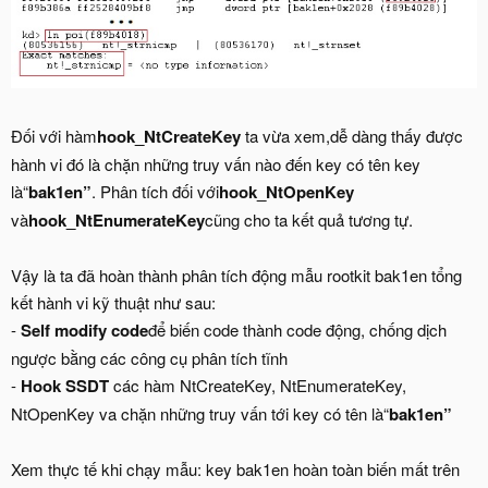
Đối với hàm
hook_NtCreateKey
ta vừa xem,dễ dàng thấy được
hành vi đó là chặn những truy vấn nào đến key có tên key
là“
bak1en”
. Phân tích đối với
hook_NtOpenKey
và
hook_NtEnumerateKey
cũng cho ta kết quả tương tự.
Vậy là ta đã hoàn thành phân tích động mẫu rootkit bak1en tổng
kết hành vi kỹ thuật như sau:
-
Self modify code
để biến code thành code động, chống dịch
ngược bằng các công cụ phân tích tĩnh
-
Hook SSDT
các hàm NtCreateKey, NtEnumerateKey,
NtOpenKey va chặn những truy vấn tới key có tên là“
bak1en”
Xem thực tế khi chạy mẫu: key bak1en hoàn toàn biến mất trên