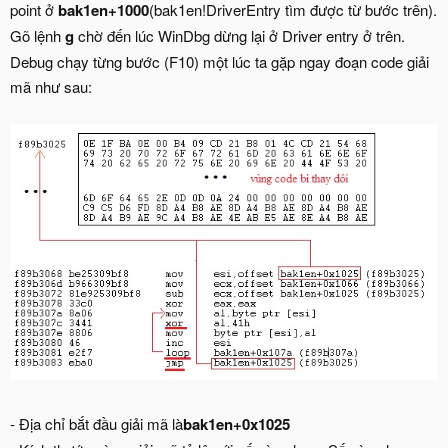
point ở
bak1en+1000
(bak1en!DriverEntry tìm được từ bước trên).
Gõ lệnh
g
chờ đến lúc WinDbg dừng lại ở Driver entry ở trên.
Debug chạy từng bước (F10) một lúc ta gặp ngay đoạn code giải
mã như sau:
- Địa chỉ bắt đầu giải mã là
bak1en+0x1025