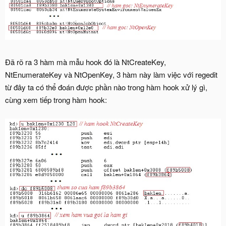
Đã rõ ra 3 hàm mà mẫu hook đó là NtCreateKey,
NtEnumerateKey và NtOpenKey, 3 hàm này làm việc với regedit
từ đây ta có thể đoán được phần nào trong hàm hook xử lý gì,
cùng xem tiếp trong hàm hook: