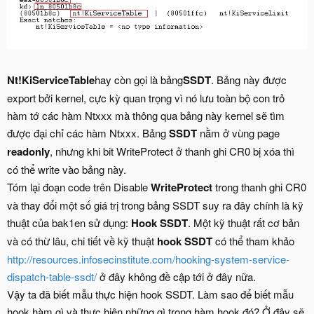
Nt!KiServiceTable
hay còn gọi là bảng
SSDT
. Bảng này được
export bởi kernel, cực kỳ quan trọng vì nó lưu toàn bộ con trỏ
hàm tớ các hàm Ntxxx mà thông qua bảng này kernel sẽ tìm
được đại chỉ các hàm Ntxxx. Bảng
SSDT
nằm ở vùng page
readonly
, nhưng khi bit WriteProtect ở thanh ghi CR0 bị xóa thì
có thể write vào bảng này.
Tóm lại đoạn code trên Disable
WriteProtect
trong thanh ghi CR0
và thay đổi một số giá trị trong bảng SSDT suy ra đây chính là kỹ
thuật của bak1en sử dụng:
Hook SSDT
. Một kỹ thuật rất cơ bản
và có thừ lâu, chi tiết về kỹ thuật
hook SSDT
có thể tham khảo
http://resources.infosecinstitute.com/hooking-system-service-
dispatch-table-ssdt/
ở đây không đề cập tới ở đây nữa.
Vậy ta đã biết mẫu thực hiện hook SSDT. Làm sao để biết mẫu
hook hàm gì và thực hiện những gì trong hàm hook đó? Ở đây sẽ