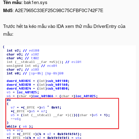
Tên mẫu
: bak1en.sys
Md5
: A2E7965C33EF25C98C75CFBF0C742F7E
Trước hết ta kéo mẫu vào IDA xem thử mẫu DriverEntry của
mẫu: