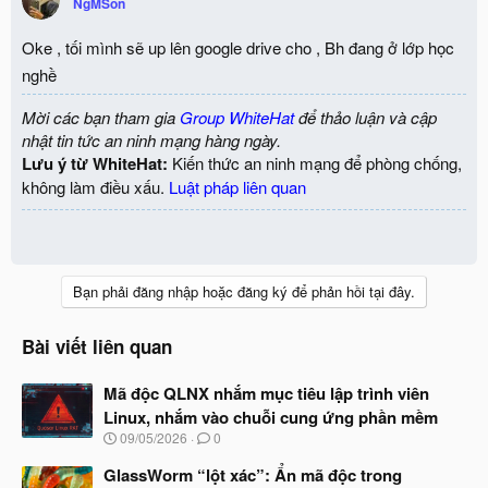
NgMSon
Oke , tối mình sẽ up lên google drive cho , Bh đang ở lớp học
nghề
Mời các bạn tham gia
Group WhiteHat
để thảo luận và cập
nhật tin tức an ninh mạng hàng ngày.
Lưu ý từ WhiteHat:
Kiến thức an ninh mạng để phòng chống,
không làm điều xấu.
Luật pháp liên quan
Bạn phải đăng nhập hoặc đăng ký để phản hồi tại đây.
Bài viết liên quan
Mã độc QLNX nhắm mục tiêu lập trình viên
Linux, nhắm vào chuỗi cung ứng phần mềm
N
09/05/2026
0
g
à
GlassWorm “lột xác”: Ẩn mã độc trong