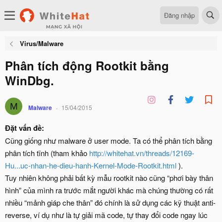
Đăng nhập
Virus/Malware
Phân tích động Rootkit bằng
WinDbg.
M
Malware
15/04/2015
Đặt vấn đề:
Cũng giống như malware ở user mode. Ta có thể phân tích bằng
phân tích tĩnh (tham khảo
http://whitehat.vn/threads/12169-
Hu...uc-nhan-he-dieu-hanh-Kernel-Mode-Rootkit.html
).
Tuy nhiên không phải bất kỳ mẫu rootkit nào cũng “phơi bày thân
hình” của mình ra trước mắt người khác mà chúng thường có rất
nhiều “mảnh giáp che thân” đó chính là sử dụng các kỹ thuật anti-
reverse, ví dụ như là tự giải mã code, tự thay đổi code ngay lúc