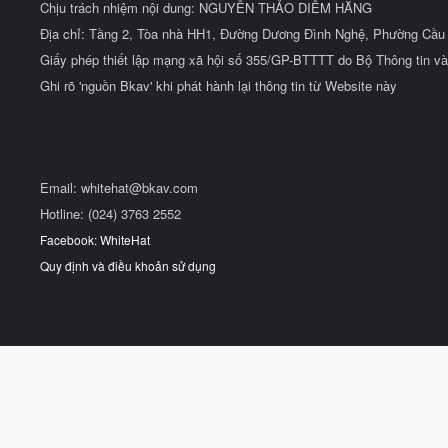
Chịu trách nhiệm nội dung: NGUYỄN THẢO DIỄM HẰNG
Địa chỉ: Tầng 2, Tòa nhà HH1, Đường Dương Đình Nghệ, Phường Cầu 
Giấy phép thiết lập mạng xã hội số 355/GP-BTTTT do Bộ Thông tin và
Ghi rõ 'nguồn Bkav' khi phát hành lại thông tin từ Website này
Email:
whitehat@bkav.com
Hotline: (024) 3763 2552
Facebook: WhiteHat
Quy định và điều khoản sử dụng