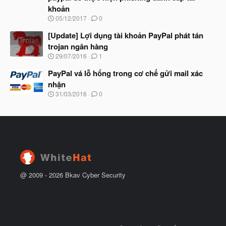
b
u
khoản
ắ
t
N
05/12/2017
0
đ
g
ầ
à
[Update] Lợi dụng tài khoản PayPal phát tán
u
y
trojan ngân hàng
b
N
29/07/2016
1
ắ
g
t
à
PayPal vá lỗ hổng trong cơ chế gửi mail xác
đ
y
ầ
nhận
b
u
N
31/03/2016
0
ắ
g
t
à
đ
y
ầ
b
u
ắ
t
đ
ầ
u
@ 2009 -
2026
Bkav Cyber Security