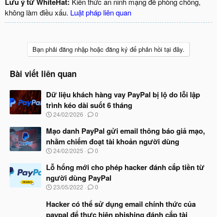
Lưu ý từ WhiteHat:
Kiến thức an ninh mạng để phòng chống,
không làm điều xấu.
Luật pháp liên quan
Bạn phải đăng nhập hoặc đăng ký để phản hồi tại đây.
Bài viết liên quan
Dữ liệu khách hàng vay PayPal bị lộ do lỗi lập
trình kéo dài suốt 6 tháng
N
24/02/2026
0
g
à
Mạo danh PayPal gửi email thông báo giả mạo,
y
nhằm chiếm đoạt tài khoản người dùng
b
N
24/02/2025
0
ắ
g
t
à
Lỗ hổng mới cho phép hacker đánh cắp tiền từ
đ
y
ầ
người dùng PayPal
b
u
N
23/05/2022
0
ắ
g
t
à
Hacker có thể sử dụng email chính thức của
đ
y
ầ
paypal để thực hiện phishing đánh cắp tài