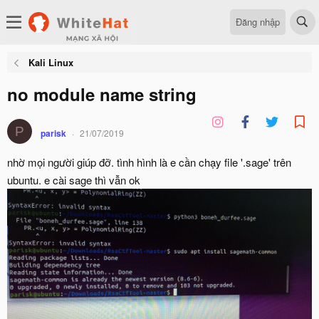
Đăng nhập
Kali Linux
no module name string
P
parisk
21/07/2019
nhờ mọi người giúp đỡ. tình hình là e cần chạy file '.sage' trên
ubuntu. e cài sage thì vẫn ok