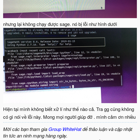
nhưng lại không chạy được sage. nó bị lỗi như hình dưới
Hiện tại mình không biết xử lí như thế nào cả. Tra gg cũng không
có gì nói về lỗi này. Mong mọi người giúp đỡ . mình cảm ơn nhiều
Mời các bạn tham gia
Group WhiteHat
để thảo luận và cập nhật
tin tức an ninh mạng hàng ngày.