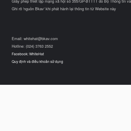
Giấy phép thiết lập mạng xã hội số 355/GP-BTTTT do Bộ Thông tin và
Ghi rõ 'nguồn Bkav' khi phát hành lại thông tin từ Website này
Email:
whitehat@bkav.com
Hotline: (024) 3763 2552
Facebook: WhiteHat
Quy định và điều khoản sử dụng