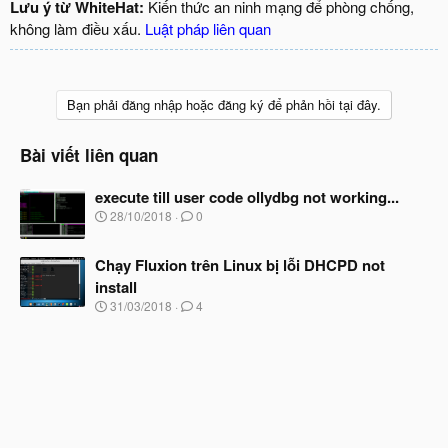
Lưu ý từ WhiteHat:
Kiến thức an ninh mạng để phòng chống,
không làm điều xấu.
Luật pháp liên quan
Bạn phải đăng nhập hoặc đăng ký để phản hồi tại đây.
Bài viết liên quan
execute till user code ollydbg not working...
N
28/10/2018
0
g
à
Chạy Fluxion trên Linux bị lỗi DHCPD not
y
b
install
ắ
N
31/03/2018
4
t
g
đ
à
ầ
y
u
b
ắ
t
đ
ầ