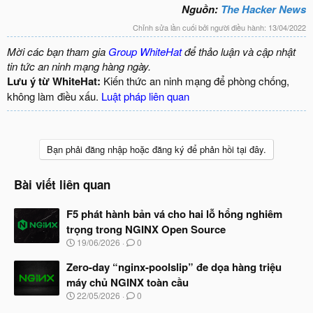
Nguồn:
The Hacker News
Chỉnh sửa lần cuối bởi người điều hành:
13/04/2022
Mời các bạn tham gia
Group WhiteHat
để thảo luận và cập nhật
tin tức an ninh mạng hàng ngày.
Lưu ý từ WhiteHat:
Kiến thức an ninh mạng để phòng chống,
không làm điều xấu.
Luật pháp liên quan
Bạn phải đăng nhập hoặc đăng ký để phản hồi tại đây.
Bài viết liên quan
F5 phát hành bản vá cho hai lỗ hổng nghiêm
trọng trong NGINX Open Source
N
19/06/2026
0
g
à
Zero-day “nginx-poolslip” đe dọa hàng triệu
y
máy chủ NGINX toàn cầu
b
N
22/05/2026
0
ắ
g
t