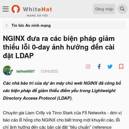
Đăng nhập
Tin tức An ninh mạng
NGINX đưa ra các biện pháp giảm
thiểu lỗi 0-day ảnh hưởng đến cài
đặt LDAP
tathoa0607
12/04/2022
Các nhà bảo trì của dự án máy chủ web NGINX đã công bố
các biện pháp để giảm thiểu điểm yếu trong Lightweight
Directory Access Protocol (LDAP).
Chuyên gia Liam Crilly và Timo Stark của F5 Networks - đơn vị
báo cáo lỗ hổng cho NGINX cho biết trong một khuyến cáo, lỗi
chỉ ảnh hưởng đến các bản cài đặt “tiêu chuẩn” (reference