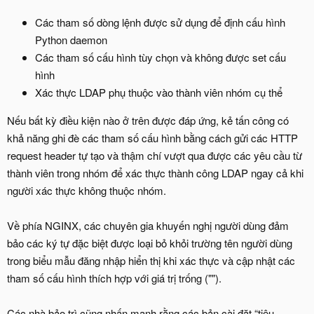
Các tham số dòng lệnh được sử dụng để định cấu hình
Python daemon
Các tham số cấu hình tùy chọn và không được set cấu
hình
Xác thực LDAP phụ thuộc vào thành viên nhóm cụ thể
Nếu bất kỳ điều kiện nào ở trên được đáp ứng, kẻ tấn công có
khả năng ghi đè các tham số cấu hình bằng cách gửi các HTTP
request header tự tạo và thậm chí vượt qua được các yêu cầu từ
thành viên trong nhóm để xác thực thành công LDAP ngay cả khi
người xác thực không thuộc nhóm.
Về phía NGINX, các chuyên gia khuyến nghị người dùng đảm
bảo các ký tự đặc biệt được loại bỏ khỏi trường tên người dùng
trong biểu mẫu đăng nhập hiển thị khi xác thực và cập nhật các
tham số cấu hình thích hợp với giá trị trống ("").
Các nhà bảo trì cũng nhấn mạnh rằng các bản cài đặt “tiêu