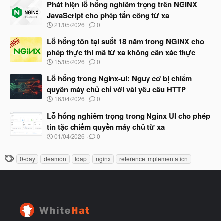
à
Phát hiện lỗ hổng nghiêm trọng trên NGINX
đ
y
ầ
JavaScript cho phép tấn công từ xa
b
u
N
21/05/2026
0
ắ
g
t
à
Lỗ hổng tồn tại suốt 18 năm trong NGINX cho
đ
y
ầ
phép thực thi mã từ xa không cần xác thực
b
u
N
15/05/2026
0
ắ
g
t
à
Lỗ hổng trong Nginx-ui: Nguy cơ bị chiếm
đ
y
ầ
quyền máy chủ chỉ với vài yêu cầu HTTP
b
u
N
16/04/2026
0
ắ
g
t
à
Lỗ hổng nghiêm trọng trong Nginx UI cho phép
đ
y
ầ
tin tặc chiếm quyền máy chủ từ xa
b
u
N
01/04/2026
0
ắ
g
t
à
đ
T
0-day
deamon
ldap
nginx
reference implementation
y
ầ
h
b
u
ắ
ẻ
t
đ
ầ
u