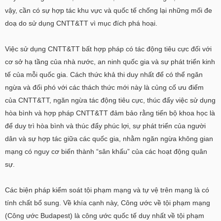
vậy, cần có sự hợp tác khu vực và quốc tế chống lại những mối đe
doạ do sử dụng CNTT&TT vì mục đích phá hoại.
Việc sử dụng CNTT&TT bất hợp pháp có tác động tiêu cực đối với
cơ sở hạ tầng của nhà nước, an ninh quốc gia và sự phát triển kinh
tế của mỗi quốc gia. Cách thức khả thi duy nhất để có thể ngăn
ngừa và đối phó với các thách thức mới này là củng cố ưu điểm
của CNTT&TT, ngăn ngừa tác động tiêu cực, thúc đẩy việc sử dụng
hòa bình và hợp pháp CNTT&TT đảm bảo rằng tiến bộ khoa học là
để duy trì hòa bình và thúc đẩy phúc lợi, sự phát triển của người
dân và sự hợp tác giữa các quốc gia, nhằm ngăn ngừa không gian
mạng có nguy cơ biến thành “sân khấu” của các hoạt động quân
sự.
Các biện pháp kiểm soát tội phạm mạng và tự vệ trên mạng là có
tính chất bổ sung. Về khía cạnh này, Công ước về tội phạm mạng
(Công ước Budapest) là công ước quốc tế duy nhất về tội phạm