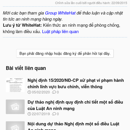
Chỉnh sửa lần cuối bởi người điều hành:
22/09/2015
Mời các bạn tham gia
Group WhiteHat
để thảo luận và cập nhật
tin tức an ninh mạng hàng ngày.
Lưu ý từ WhiteHat:
Kiến thức an ninh mạng để phòng chống,
không làm điều xấu.
Luật pháp liên quan
Bạn phải đăng nhập hoặc đăng ký để phản hồi tại đây.
Bài viết liên quan
Nghị định 15/2020/NĐ-CP xử phạt vi phạm hành
chính lĩnh vực bưu chính, viễn thông
N
05/02/2020
0
g
à
Dự thảo nghị định quy định chi tiết một số điều
y
của Luật An ninh mạng
b
N
22/07/2019
0
ắ
g
t
à
Nội dung dự thảo Nghị định một số điều Luật
đ
y
ầ