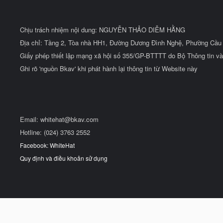
Chịu trách nhiệm nội dung: NGUYỄN THẢO DIỄM HẰNG
Địa chỉ: Tầng 2, Tòa nhà HH1, Đường Dương Đình Nghệ, Phường Cầu 
Giấy phép thiết lập mạng xã hội số 355/GP-BTTTT do Bộ Thông tin và
Ghi rõ 'nguồn Bkav' khi phát hành lại thông tin từ Website này
Email:
whitehat@bkav.com
Hotline: (024) 3763 2552
Facebook: WhiteHat
Quy định và điều khoản sử dụng