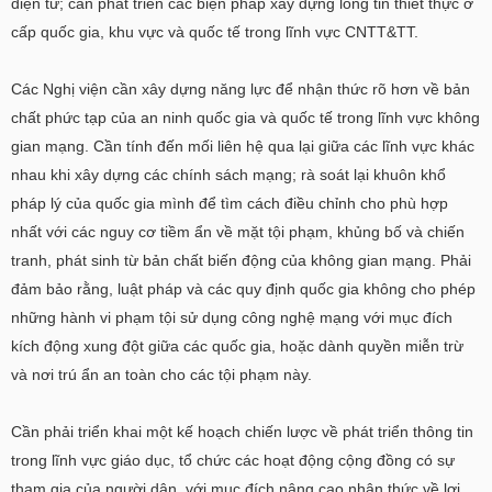
điện tử; cần phát triển các biện pháp xây dựng lòng tin thiết thực ở
cấp quốc gia, khu vực và quốc tế trong lĩnh vực CNTT&TT.
Các Nghị viện cần xây dựng năng lực để nhận thức rõ hơn về bản
chất phức tạp của an ninh quốc gia và quốc tế trong lĩnh vực không
gian mạng. Cần tính đến mối liên hệ qua lại giữa các lĩnh vực khác
nhau khi xây dựng các chính sách mạng; rà soát lại khuôn khổ
pháp lý của quốc gia mình để tìm cách điều chỉnh cho phù hợp
nhất với các nguy cơ tiềm ẩn về mặt tội phạm, khủng bố và chiến
tranh, phát sinh từ bản chất biến động của không gian mạng. Phải
đảm bảo rằng, luật pháp và các quy định quốc gia không cho phép
những hành vi phạm tội sử dụng công nghệ mạng với mục đích
kích động xung đột giữa các quốc gia, hoặc dành quyền miễn trừ
và nơi trú ẩn an toàn cho các tội phạm này.
Cần phải triển khai một kế hoạch chiến lược về phát triển thông tin
trong lĩnh vực giáo dục, tổ chức các hoạt động cộng đồng có sự
tham gia của người dân, với mục đích nâng cao nhận thức về lợi