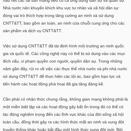
hầu hết các tài sản mạng đều có cả ứng dụng dân sự và quân sự.
Nhà nước nên khuyến khích khu vực tư nhân và xã hội dân sự
đóng vai trò thích hợp trong tăng cường an ninh và sử dụng
CNTT&TT, bao gồm an toàn, an ninh của chuỗi cung ứng cho các
sản phẩm và dịch vụ CNTT&TT.
Việc sử dụng CNTT&TT đã tái định hình môi trường an ninh quốc
gia và quốc tế. Các công nghệ này có thể bị sử dụng vào các mục
đích xấu, vi phạm quyền con người, quyền dân sự. Trong những
năm gần đây, rủi ro về việc các thực thể nhà nước và phi nhà nước
sử dụng CNTT&TT để thực hiện các tội ác, bao gồm bạo lực và
tiến hành các hoạt động phá hoại đã gia tăng đáng kể.
Cần phải có nhận thức chung rằng, không gian mạng không phải là
một miền biệt lập và các hoạt động gây bất ổn trong đó có thể có
tác động nghiêm trọng đến các lĩnh vực khác của đời sống xã hội
toàn cầu, đồng thời gây ra các hình thức mất an ninh và xung đột
truyền thống khác hoặc bắt đầu một hình thức xung đột mới. Bởi