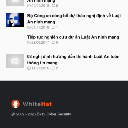
An ninh mạng
b
u
N
04/11/2018
6
ắ
g
t
à
Bộ Công an công bố dự thảo nghị định về Luật
đ
y
ầ
An ninh mạng
b
u
N
04/11/2018
1
ắ
g
t
à
Tiếp tục nghiên cứu dự án Luật An ninh mạng
đ
y
ầ
N
23/06/2017
0
b
u
g
ắ
à
t
03 nghị định hướng dẫn thi hành Luật An toàn
y
đ
b
thông tin mạng
ầ
ắ
N
u
11/11/2016
2
t
g
đ
à
ầ
y
u
b
ắ
t
đ
ầ
u
@ 2009 -
2026
Bkav Cyber Security