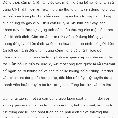
Đồng thời, cần phải lên án việc các nhóm khủng bố và tội phạm sử
dụng CNTT&TT để liên lạc, thu thập thông tin, tuyển dụng, tổ chức,
lên kế hoạch và phối hợp tấn công, truyền bá ý tưởng hành động
của chúng và gây quỹ. Điều cần lưu ý là, khi làm như vậy, các
nhóm này thường lợi dụng tính dễ bị tổn thương của một số nhóm
xã hội nhất định. Cần lên án hơn nữa việc sử dụng không gian
mạng để gây bất ổn định và đe dọa hòa bình, an ninh thế giới. Lên
án bất cứ hành động lạm dụng công nghệ có chủ ý, bao gồm,
nhưng không chỉ hạn chế trong lĩnh vực gián điệp do nhà nước tài
trợ. Cần nỗ lực tiến tới việc ký kết một công ước quốc tế về Internet
để ngăn ngừa khủng bố và các tổ chức khủng bố sử dụng Internet
vào các hoạt động bất hợp pháp, đặc biệt để gây quỹ, tuyển dụng
thành viên hoặc truyền bá tư tưởng kích động bạo lực và hận thù.
Cần phải tạo ra một sự cân bằng giữa kiểm soát an ninh đối với
không gian mạng và tôn trọng sự riêng tư, tính bảo mật, sở hữu trí
tuệ cùng các ưu tiên phát triển chính phủ điện tử và thương mại