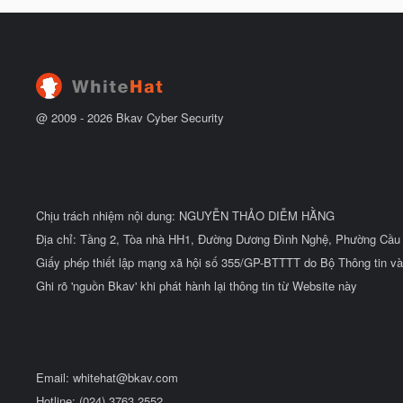
à
đ
y
ầ
b
u
ắ
t
đ
ầ
u
@ 2009 -
2026
Bkav Cyber Security
Chịu trách nhiệm nội dung: NGUYỄN THẢO DIỄM HẰNG
Địa chỉ: Tầng 2, Tòa nhà HH1, Đường Dương Đình Nghệ, Phường Cầu 
Giấy phép thiết lập mạng xã hội số 355/GP-BTTTT do Bộ Thông tin và
Ghi rõ 'nguồn Bkav' khi phát hành lại thông tin từ Website này
Email:
whitehat@bkav.com
Hotline: (024) 3763 2552