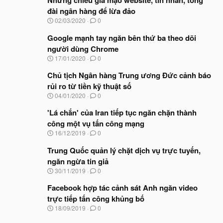
Những chiêu giả mạo website, tin nhắn, tổng
đài ngân hàng để lừa đảo
N
02/03/2020
0
g
à
Google mạnh tay ngăn bên thứ ba theo dõi
y
người dùng Chrome
b
N
17/01/2020
0
ắ
g
t
à
Chủ tịch Ngân hàng Trung ương Đức cảnh báo
đ
y
ầ
rủi ro từ tiền kỹ thuật số
b
u
N
04/01/2020
0
ắ
g
t
à
'Lá chắn' của Iran tiếp tục ngăn chặn thành
đ
y
ầ
công một vụ tấn công mạng
b
u
N
16/12/2019
0
ắ
g
t
à
Trung Quốc quản lý chặt dịch vụ trực tuyến,
đ
y
ầ
ngăn ngừa tin giả
b
u
N
30/11/2019
0
ắ
g
t
à
Facebook hợp tác cảnh sát Anh ngăn video
đ
y
ầ
trực tiếp tấn công khủng bố
b
u
N
18/09/2019
0
ắ
g
t