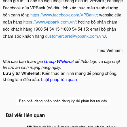
nhắn gửi tới từ các số điện thoại không hiển thị VPBank; Fanpage
Facebook của VPBank (có dấu tích xác thực màu xanh dương
bên cạnh tên):
https://www.facebook.com/VPBank/;
website của
ngân hàng
https://www.vpbank.com.vn/;
hotline bộ phận chăm
sóc khách hàng 1900 54 54 15 /1800 54 54 15; email bộ phận
chăm sóc khách hàng
customercare@vpbank.com.vn
./.
Theo Vietnam+​
Mời các bạn tham gia
Group WhiteHat
để thảo luận và cập nhật
tin tức an ninh mạng hàng ngày.
Lưu ý từ WhiteHat:
Kiến thức an ninh mạng để phòng chống,
không làm điều xấu.
Luật pháp liên quan
Bạn phải đăng nhập hoặc đăng ký để phản hồi tại đây.
Bài viết liên quan