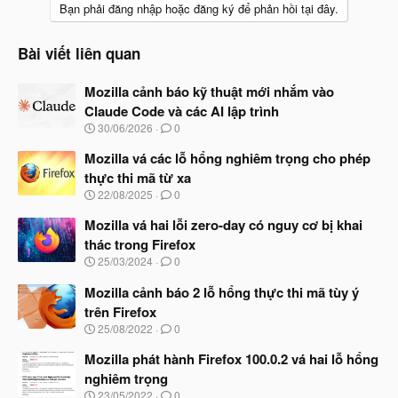
Bạn phải đăng nhập hoặc đăng ký để phản hồi tại đây.
Bài viết liên quan
Mozilla cảnh báo kỹ thuật mới nhắm vào
Claude Code và các AI lập trình
N
30/06/2026
0
g
à
Mozilla vá các lỗ hổng nghiêm trọng cho phép
y
thực thi mã từ xa
b
N
22/08/2025
0
ắ
g
t
à
Mozilla vá hai lỗi zero-day có nguy cơ bị khai
đ
y
ầ
thác trong Firefox
b
u
N
25/03/2024
0
ắ
g
t
à
Mozilla cảnh báo 2 lỗ hổng thực thi mã tùy ý
đ
y
ầ
trên Firefox
b
u
N
25/08/2022
0
ắ
g
t
à
Mozilla phát hành Firefox 100.0.2 vá hai lỗ hổng
đ
y
ầ
nghiêm trọng
b
u
N
23/05/2022
0