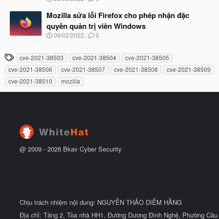
ắ
g
t
à
Mozilla sửa lỗi Firefox cho phép nhận đặc
đ
y
ầ
quyền quản trị viên Windows
b
u
N
09/02/2022
0
ắ
g
t
à
đ
T
cve-2021-38503
cve-2021-38504
cve-2021-38505
y
ầ
h
b
u
cve-2021-38506
cve-2021-38507
cve-2021-38508
cve-2021-38509
ắ
ẻ
cve-2021-38510
mozilla
t
đ
ầ
u
@ 2009 -
2026
Bkav Cyber Security
Chịu trách nhiệm nội dung: NGUYỄN THẢO DIỄM HẰNG
Địa chỉ: Tầng 2, Tòa nhà HH1, Đường Dương Đình Nghệ, Phường Cầu 