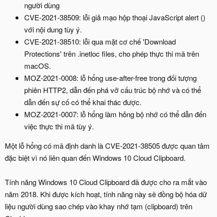
người dùng
CVE-2021-38509: lỗi giả mạo hộp thoại JavaScript alert ()
với nội dung tùy ý.
CVE-2021-38510: lỗi qua mặt cơ chế 'Download
Protections' trên .inetloc files, cho phép thực thi mã trên
macOS.
MOZ-2021-0008: lỗ hổng use-after-free trong đối tượng
phiên HTTP2, dẫn đến phá vỡ cấu trúc bộ nhớ và có thể
dẫn đến sự cố có thể khai thác được.
MOZ-2021-0007: lỗ hổng làm hỏng bộ nhớ có thể dẫn đến
việc thực thi mã tùy ý.
Một lỗ hổng có mã định danh là CVE-2021-38505 được quan tâm
đặc biệt vì nó liên quan đến Windows 10 Cloud Clipboard.
Tính năng Windows 10 Cloud Clipboard đã được cho ra mắt vào
năm 2018. Khi được kích hoạt, tính năng này sẽ đồng bộ hóa dữ
liệu người dùng sao chép vào khay nhớ tạm (clipboard) trên