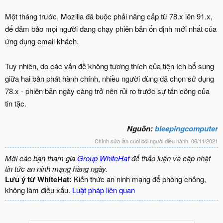
Một tháng trước, Mozilla đã buộc phải nâng cấp từ 78.x lên 91.x,
để đảm bảo mọi người đang chạy phiên bản ổn định mới nhất của
ứng dụng email khách.
Tuy nhiên, do các vấn đề không tương thích của tiện ích bổ sung
giữa hai bản phát hành chính, nhiều người dùng đã chọn sử dụng
78.x - phiên bản ngày càng trở nên rủi ro trước sự tấn công của
tin tặc.
Nguồn:
bleepingcomputer
Chỉnh sửa lần cuối bởi người điều hành:
06/11/2021
Mời các bạn tham gia
Group WhiteHat
để thảo luận và cập nhật
tin tức an ninh mạng hàng ngày.
Lưu ý từ WhiteHat:
Kiến thức an ninh mạng để phòng chống,
không làm điều xấu.
Luật pháp liên quan