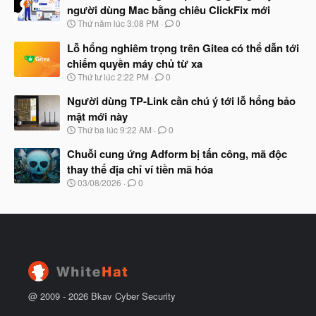
y
ầ
người dùng Mac bằng chiêu ClickFix mới
b
u
N
Thứ năm lúc 3:08 PM
0
ắ
g
t
à
Lỗ hổng nghiêm trọng trên Gitea có thể dẫn tới
đ
y
ầ
chiếm quyền máy chủ từ xa
b
u
N
Thứ tư lúc 2:22 PM
0
ắ
g
t
à
Người dùng TP-Link cần chú ý tới lỗ hổng bảo
đ
y
ầ
mật mới này
b
u
N
Thứ ba lúc 9:22 AM
0
ắ
g
t
à
Chuỗi cung ứng Adform bị tấn công, mã độc
đ
y
ầ
thay thế địa chỉ ví tiền mã hóa
b
u
N
03/08/2026
0
ắ
g
t
à
đ
y
ầ
b
u
ắ
t
đ
ầ
u
@ 2009 -
2026
Bkav Cyber Security