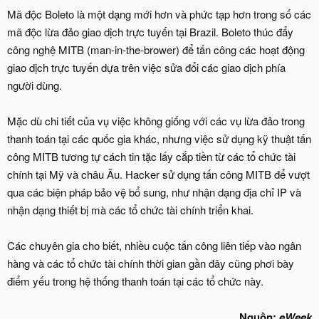
Mã độc Boleto là một dạng mới hơn và phức tạp hơn trong số các
mã độc lừa đảo giao dịch trực tuyến tại Brazil. Boleto thúc đẩy
công nghệ MITB (man-in-the-brower) để tấn công các hoạt động
giao dịch trực tuyến dựa trên việc sửa đổi các giao dịch phía
người dùng.
Mặc dù chi tiết của vụ việc không giống với các vụ lừa đảo trong
thanh toán tại các quốc gia khác, nhưng việc sử dụng kỹ thuật tấn
công MITB tương tự cách tin tặc lấy cắp tiền từ các tổ chức tài
chính tại Mỹ và châu Âu. Hacker sử dụng tấn công MITB để vượt
qua các biện pháp bảo vệ bổ sung, như nhận dạng địa chỉ IP và
nhận dạng thiết bị mà các tổ chức tài chính triển khai.
Các chuyên gia cho biết, nhiều cuộc tấn công liên tiếp vào ngân
hàng và các tổ chức tài chính thời gian gần đây cũng phơi bày
điểm yếu trong hệ thống thanh toán tại các tổ chức này.
Nguồn:
eWeek