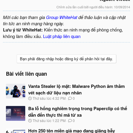
Chỉnh sửa lần cuối bởi người điều hành:
10/09/2014
Mời các bạn tham gia
Group WhiteHat
để thảo luận và cập nhật
tin tức an ninh mạng hàng ngày.
Lưu ý từ WhiteHat:
Kiến thức an ninh mạng để phòng chống,
không làm điều xấu.
Luật pháp liên quan
Bạn phải đăng nhập hoặc đăng ký để phản hồi tại đây.
Bài viết liên quan
Vanta Stealer lộ mặt: Malware Python âm thầm
vét sạch dữ liệu nạn nhân
N
Thứ sáu lúc 4:32 PM
0
g
à
Ba lỗ hổng nghiêm trọng trong Paperclip có thể
y
dẫn đến thực thi mã từ xa
b
N
Thứ sáu lúc 1:22 PM
0
ắ
g
t
à
Hơn 250 tên miền giả mạo đang giăng bẫy
đ