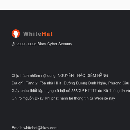
g
t
à
đ
y
ầ
b
u
ắ
t
đ
ầ
u
@ 2009 -
2026
Bkav Cyber Security
Chịu trách nhiệm nội dung: NGUYỄN THẢO DIỄM HẰNG
Địa chỉ: Tầng 2, Tòa nhà HH1, Đường Dương Đình Nghệ, Phường Cầu 
Giấy phép thiết lập mạng xã hội số 355/GP-BTTTT do Bộ Thông tin và
Ghi rõ 'nguồn Bkav' khi phát hành lại thông tin từ Website này
Email:
whitehat@bkav.com