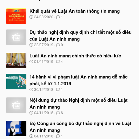
Khái quát về Luật An toàn thông tin mạng
N
24/08/2020
1
g
à
Dự thảo nghị định quy định chi tiết một số điều
y
b
của Luật An ninh mạng
ắ
N
22/07/2019
0
t
g
đ
à
Luật An ninh mạng chính thức có hiệu lực
ầ
y
N
u
01/01/2019
4
b
g
ắ
à
t
14 hành vi vi phạm luật An ninh mạng dễ mắc
y
đ
b
phải, kể từ 1.1.2019
ầ
ắ
N
u
30/12/2018
1
t
g
đ
à
Nội dung dự thảo Nghị định một số điều Luật
ầ
y
u
An ninh mạng
b
N
04/11/2018
6
ắ
g
t
à
Bộ Công an công bố dự thảo nghị định về Luật
đ
y
ầ
An ninh mạng
b
u
N
04/11/2018
1
ắ