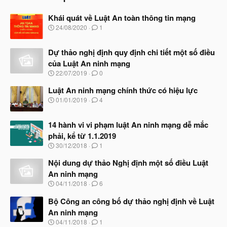
Khái quát về Luật An toàn thông tin mạng
N
24/08/2020
1
g
à
Dự thảo nghị định quy định chi tiết một số điều
y
b
của Luật An ninh mạng
ắ
N
22/07/2019
0
t
g
đ
à
Luật An ninh mạng chính thức có hiệu lực
ầ
y
N
u
01/01/2019
4
b
g
ắ
à
t
14 hành vi vi phạm luật An ninh mạng dễ mắc
y
đ
b
phải, kể từ 1.1.2019
ầ
ắ
N
u
30/12/2018
1
t
g
đ
à
Nội dung dự thảo Nghị định một số điều Luật
ầ
y
u
An ninh mạng
b
N
04/11/2018
6
ắ
g
t
à
Bộ Công an công bố dự thảo nghị định về Luật
đ
y
ầ
An ninh mạng
b
u
N
04/11/2018
1
ắ