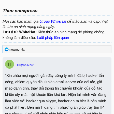
Theo vnexpress
Mời các bạn tham gia
Group WhiteHat
để thảo luận và cập nhật
tin tức an ninh mạng hàng ngày.
Lưu ý từ WhiteHat:
Kiến thức an ninh mạng để phòng chống,
không làm điều xấu.
Luật pháp liên quan
R
newmen9x
e
a
c
H
Huỳnh Như
t
i
o
“Xin chào mọi người, gần đây công ty mình đã bị hacker tấn
n
công, chiếm quyền điều khiển email server của đối tác, giả
s
:
mạo danh tính, thay đổi thông tin chuyển khoản của đối tác
khiến cty mất một khoản tiền khá lớn. Hiện tại mình vẫn đang
làm việc với hacker qua skype, hacker chưa biết là bên mình
đã phát hiện. Bên mình đang tìm phương án giúp truy tìm IP
qua skype, ai có giải pháp giúp bên mình nhé, sẽ có hậu tạ