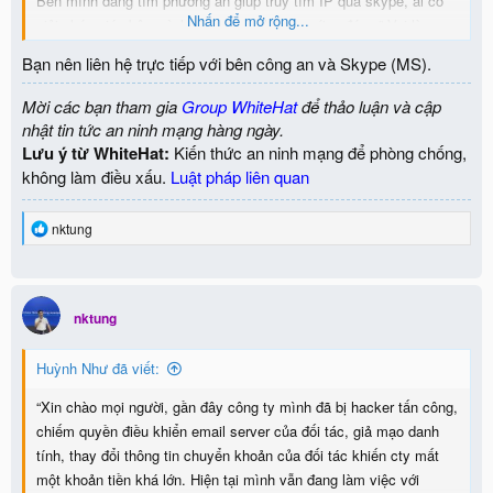
Bên mình đang tìm phương án giúp truy tìm IP qua skype, ai có
Nhấn để mở rộng...
giải pháp giúp bên mình nhé, sẽ có hậu tạ xứng đáng.” Vui lòng
liên hệ qua email:
nhuhuynh010292@gmail.com
Bạn nên liên hệ trực tiếp với bên công an và Skype (MS).
Mời các bạn tham gia
Group WhiteHat
để thảo luận và cập
nhật tin tức an ninh mạng hàng ngày.
Lưu ý từ WhiteHat:
Kiến thức an ninh mạng để phòng chống,
không làm điều xấu.
Luật pháp liên quan
R
nktung
e
a
c
t
i
nktung
o
n
Huỳnh Như đã viết:
s
:
“Xin chào mọi người, gần đây công ty mình đã bị hacker tấn công,
chiếm quyền điều khiển email server của đối tác, giả mạo danh
tính, thay đổi thông tin chuyển khoản của đối tác khiến cty mất
một khoản tiền khá lớn. Hiện tại mình vẫn đang làm việc với