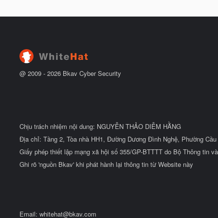
g
t
à
đ
y
ầ
b
u
ắ
t
đ
ầ
u
@ 2009 -
2026
Bkav Cyber Security
Chịu trách nhiệm nội dung: NGUYỄN THẢO DIỄM HẰNG
Địa chỉ: Tầng 2, Tòa nhà HH1, Đường Dương Đình Nghệ, Phường Cầu 
Giấy phép thiết lập mạng xã hội số 355/GP-BTTTT do Bộ Thông tin và
Ghi rõ 'nguồn Bkav' khi phát hành lại thông tin từ Website này
Email:
whitehat@bkav.com