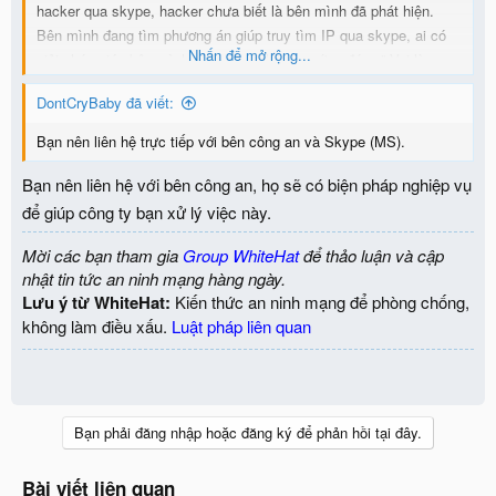
hacker qua skype, hacker chưa biết là bên mình đã phát hiện.
Bên mình đang tìm phương án giúp truy tìm IP qua skype, ai có
Nhấn để mở rộng...
giải pháp giúp bên mình nhé, sẽ có hậu tạ xứng đáng.” Vui lòng
liên hệ qua email:
nhuhuynh010292@gmail.com
DontCryBaby đã viết:
Bạn nên liên hệ trực tiếp với bên công an và Skype (MS).
Bạn nên liên hệ với bên công an, họ sẽ có biện pháp nghiệp vụ
để giúp công ty bạn xử lý việc này.
Mời các bạn tham gia
Group WhiteHat
để thảo luận và cập
nhật tin tức an ninh mạng hàng ngày.
Lưu ý từ WhiteHat:
Kiến thức an ninh mạng để phòng chống,
không làm điều xấu.
Luật pháp liên quan
Bạn phải đăng nhập hoặc đăng ký để phản hồi tại đây.
Bài viết liên quan