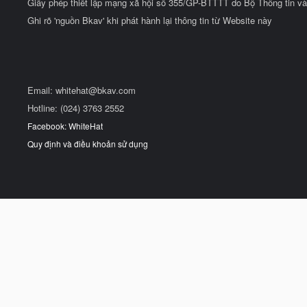
Giấy phép thiết lập mạng xã hội số 355/GP-BTTTT do Bộ Thông tin và
Ghi rõ 'nguồn Bkav' khi phát hành lại thông tin từ Website này
Email:
whitehat@bkav.com
Hotline: (024) 3763 2552
Facebook: WhiteHat
Quy định và điều khoản sử dụng