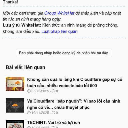
Thanks!
Mời các bạn tham gia
Group WhiteHat
để thảo luận và cập nhật
tin tức an ninh mạng hàng ngày.
Lưu ý từ WhiteHat:
Kiến thức an ninh mạng để phòng chống,
không làm điều xấu.
Luật pháp liên quan
Bạn phải đăng nhập hoặc đăng ký để phản hồi tại đây.
Bài viết liên quan
Không cần quá lo lắng khi Cloudflare gặp sự cố
toàn cầu, nhiều website báo lỗi 500
N
05/12/2025
0
g
à
Vụ Cloudflare “sập nguồn”: Vì sao lỗi cấu hình
y
nghe có vẻ… chưa thuyết phục
b
N
19/11/2025
0
ắ
g
t
à
TECHINT: Vai trò và lợi ích
đ
y
ầ
N
10/08/2022
0