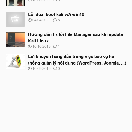
b
u
g
ắ
à
t
Lỗi dual boot kali với win10
y
đ
b
N
04/04/2020
6
ầ
ắ
g
u
t
à
đ
Hướng dẫn fix lỗi File Manager sau khi update
y
ầ
b
Kali Linux
u
ắ
N
10/10/2019
1
t
g
đ
à
Lời khuyên hàng đầu trong việc bảo vệ hệ
ầ
y
u
thống quản lý nội dung (WordPress, Joomla, ...)
b
N
10/09/2019
0
ắ
g
t
à
đ
y
ầ
b
u
ắ
t
đ
ầ
u