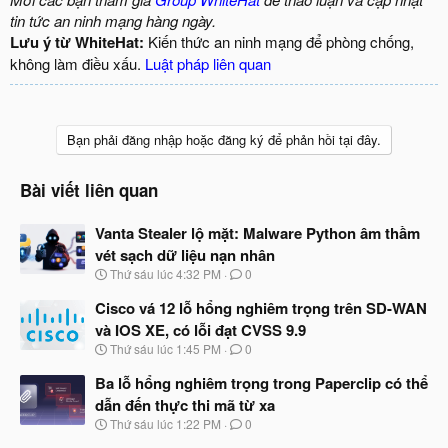
tin tức an ninh mạng hàng ngày.
Lưu ý từ WhiteHat:
Kiến thức an ninh mạng để phòng chống,
không làm điều xấu.
Luật pháp liên quan
Bạn phải đăng nhập hoặc đăng ký để phản hồi tại đây.
Bài viết liên quan
Vanta Stealer lộ mặt: Malware Python âm thầm
vét sạch dữ liệu nạn nhân
N
Thứ sáu lúc 4:32 PM
0
g
à
Cisco vá 12 lỗ hổng nghiêm trọng trên SD-WAN
y
và IOS XE, có lỗi đạt CVSS 9.9
b
N
Thứ sáu lúc 1:45 PM
0
ắ
g
t
à
Ba lỗ hổng nghiêm trọng trong Paperclip có thể
đ
y
ầ
dẫn đến thực thi mã từ xa
b
u
N
Thứ sáu lúc 1:22 PM
0
ắ
g
t