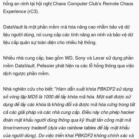
hổng an ninh tại hội nghị Chaos Computer Club’s Remote Chaos
Experience (rC3).
DataVault là một phần mềm mã hóa nâng cao nhằm bảo vệ dữ
liệu người dùng, nó cung cấp các tính năng an ninh và bảo vệ dữ
liệu cấp quân sự toàn diện cho nhiều hệ thống.
Nhiều nhà cung cấp, bao gồm WD, Sony và Lexar sử dụng phần
mềm DataVault. Pelissier phát hiện ra các lỗ hổng thông qua việc
dịch ngược phần mềm.
Nhà nghiên cứu cho biết: "
Hàm dẫn xuất khóa PBKDF2 sử dụng
số vòng lặp MD5 là 1000 để lấy khóa mã hóa. Một salt được sử
dụng để lấy các khóa là không đổi và được mã hóa cứng trong tất
cả các giải pháp và các nhà cung cấp. Điều này cho phép hacker
đoán mật khẩu người dùng thông qua kỹ thuật tấn công mật mã
time/memory tradeoff (dựa vào rainbow tables để lấy mật khẩu
của người dùng). Do việc triển khai PBKDF2 không chính xác và