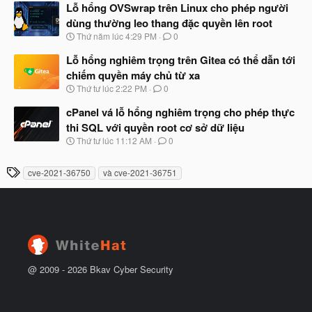
à
Lỗ hổng OVSwrap trên Linux cho phép người
đ
y
ầ
dùng thường leo thang đặc quyền lên root
b
u
N
Thứ năm lúc 4:29 PM
0
ắ
g
t
à
Lỗ hổng nghiêm trọng trên Gitea có thể dẫn tới
đ
y
ầ
chiếm quyền máy chủ từ xa
b
u
N
Thứ tư lúc 2:22 PM
0
ắ
g
t
à
cPanel vá lỗ hổng nghiêm trọng cho phép thực
đ
y
ầ
thi SQL với quyền root cơ sở dữ liệu
b
u
N
Thứ tư lúc 11:12 AM
0
ắ
g
t
à
đ
T
cve-2021-36750
và cve-2021-36751
y
ầ
h
b
u
ắ
ẻ
t
đ
ầ
u
@ 2009 -
2026
Bkav Cyber Security