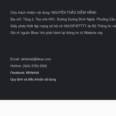
Chịu trách nhiệm nội dung: NGUYỄN THẢO DIỄM HẰNG
Địa chỉ: Tầng 2, Tòa nhà HH1, Đường Dương Đình Nghệ, Phường Cầu 
Giấy phép thiết lập mạng xã hội số 355/GP-BTTTT do Bộ Thông tin và
Ghi rõ 'nguồn Bkav' khi phát hành lại thông tin từ Website này
Email:
whitehat@bkav.com
Hotline: (024) 3763 2552
Facebook: WhiteHat
Quy định và điều khoản sử dụng