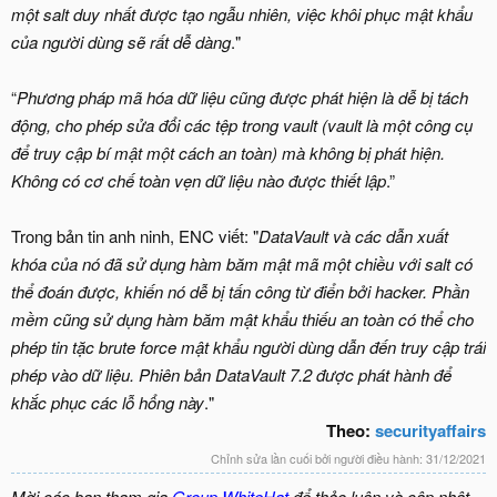
một salt duy nhất được tạo ngẫu nhiên, việc khôi phục mật khẩu
của người dùng sẽ rất dễ dàng
."
“
Phương pháp mã hóa dữ liệu cũng được phát hiện là dễ bị tách
động, cho phép sửa đổi các tệp trong vault (vault là một công cụ
để truy cập bí mật một cách an toàn) mà không bị phát hiện.
Không có cơ chế toàn vẹn dữ liệu nào được thiết lập
.”
Trong bản tin anh ninh, ENC viết: "
DataVault và các dẫn xuất
khóa của nó đã sử dụng hàm băm mật mã một chiều với salt có
thể đoán được, khiến nó dễ bị tấn công từ điển bởi hacker. Phần
mềm cũng sử dụng hàm băm mật khẩu thiếu an toàn có thể cho
phép tin tặc brute force mật khẩu người dùng dẫn đến truy cập trái
phép vào dữ liệu. Phiên bản DataVault 7.2 được phát hành để
khắc phục các lỗ hổng này
."
Theo:
securityaffairs
Chỉnh sửa lần cuối bởi người điều hành:
31/12/2021
Mời các bạn tham gia
Group WhiteHat
để thảo luận và cập nhật