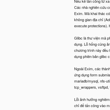
Nếu kẻ tấn công từ xa
Các nhà nghiên cứu c
Exim. Mã khai thác có th
không gian địa chỉ (Ad
execute protections). 
Glibc là thư viện mã 
dụng. Lỗ hổng cũng a
chương trình này đều ho
dụng phiên bản glibc c
Ngoài Exim, các thà
ứng dụng form submis
mariadb/mysql, nfs-uti
tcp_wrappers, vsftpd, 
Lỗi ảnh hưởng nghiêm t
chỉ để tấn công vào 