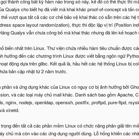
 gọi thành công bất kỳ hàm nào trong số này, kẻ đó có thể thực thi 
ủa Qualys cho biết họ đã viết mã khai khác proof-of-concept và tấ
ể vượt qua tất cả các cơ chế bảo vệ khai thác có sẵn trên các hệ
dress space layout randomization), thực thi độc lập vị trí (Position i
Hãng Qualys vẫn chưa công bố mã khai thác nhưng đã lên kế hoạch
phổ biến nhất trên Linux. Thư viện chứa nhiều hàm tiêu chuẩn được c
̉nh hưởng đến các chương trình Linux được viết bằng ngôn ngữ Python
ạt động dựa trên glibc. Kết quả là, hầu hết các hệ thống Linux bị coi 
hứa bản cập nhật từ 2 năm trước.
nh phần và ứng dụng khác của Linux có nguy cơ bị ảnh hưởng bởi 
sion, và các loại máy chủ mail khác. Danh sách bao gồm Apache,
ls, nginx, nodejs, openldap, openssh, postfix, proftpd, pure-ftpd, rsy
và xinetd.
rọng đến tất cả các phần mềm Linux có chức năng phân giải tên miền
máy chủ mà còn vào các ứng dụng người dùng. Lỗ hổng khiến các n