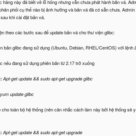
các hãng này đã biết về lỗ hổng nhưng vẫn chưa phát hành bản vá. A
 phân phối cụ thể nào bị ảnh hưởng và bản vá đã có sẵn chưa. Admin 
sau khi cài đặt bản vá.
iện theo các bước sau để update bản vá cho thư viện glibc:
ên bản glibc đang sử dụng (Ubuntu, Debian, RHEL/CentOS) với lệnh
c nếu đang sử dụng phiên bản từ 2.17 trở xuống
n:
Apt-get update && sudo apt-get upgrade glibc
yum update glibc
 cho toàn bộ hệ thống (nên cân nhắc cách làm này bởi hệ thống sẽ yê
n:
Apt-get update && sudo apt-get upgrade