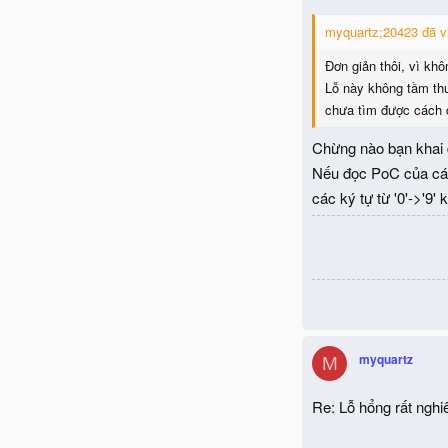
myquartz;20423 đã vi
Đơn giản thôi, vì khô
Lỗ này không tầm thư
chưa tìm được cách 
Chừng nào bạn khai 
Nếu đọc PoC của các
các ký tự từ '0'->'9' ký
myquartz
M
Re: Lỗ hổng rất ngh