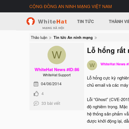
CỘNG ĐỒNG AN NINH MẠNG VIỆT NAM
TIN TỨC
THÀNH VI
Thảo luận
Tin tức An ninh mạng
Lỗ hổng rấ
W
WhiteHat News #
W
WhiteHat News #ID:86
WhiteHat Support
Lỗ hổng cực kỳ nghiê
04/06/2014
chủ email và các máy 
4
Lỗi “Ghost” (CVE-2015
33 bài viết
độ nghiêm trọng. Mặc dù
hệ thống sản phẩm vẫ
được khởi động lại, dâ