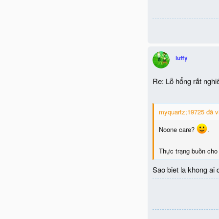
luffy
Re: Lỗ hổng rất ngh
myquartz;19725 đã vi
Noone care?
.
Thực trạng buồn cho 
Sao biet la khong ai 