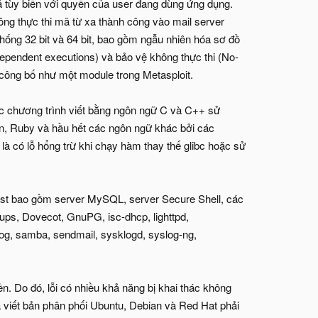
mã tùy biến với quyền của user đang dùng ứng dụng.
n công thực thi mã từ xa thành công vào mail server
 thống 32 bit và 64 bit, bao gồm ngẫu nhiên hóa sơ đồ
ndependent executions) và bảo vệ không thực thi (No-
 công bố như một module trong Metasploit.
ác chương trình viết bằng ngôn ngữ C và C++ sử
, Ruby và hầu hết các ngôn ngữ khác bởi các
là có lỗ hổng trừ khi chạy hàm thay thế glibc hoặc sử
Ghost bao gồm server MySQL, server Secure Shell, các
 Cups, Dovecot, GnuPG, isc-dhcp, lighttpd,
slog, samba, sendmail, sysklogd, syslog-ng,
. Do đó, lỗi có nhiều khả năng bị khai thác không
hà viết bản phân phối Ubuntu, Debian và Red Hat phải