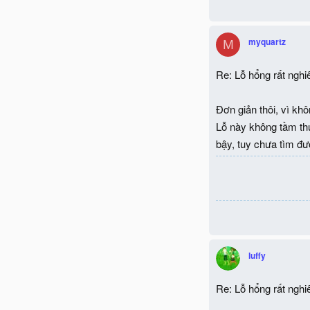
myquartz
M
Re: Lỗ hổng rất ngh
Đơn giản thôi, vì kh
Lỗ này không tầm thư
bậy, tuy chưa tìm đư
luffy
Re: Lỗ hổng rất ngh