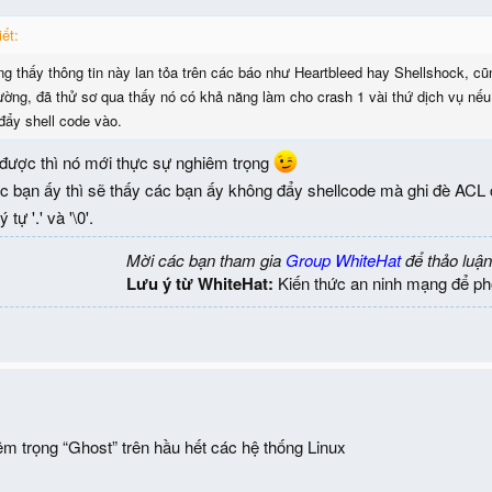
ết:
ng thấy thông tin này lan tỏa trên các báo như Heartbleed hay Shellshock, cũ
ờng, đã thử sơ qua thấy nó có khả năng làm cho crash 1 vài thứ dịch vụ nếu
đẩy shell code vào.
được thì nó mới thực sự nghiêm trọng
 bạn ấy thì sẽ thấy các bạn ấy không đẩy shellcode mà ghi đè ACL c
 tự '.' và '\0'.
Mời các bạn tham gia
Group WhiteHat
để thảo luận
Lưu ý từ WhiteHat:
Kiến thức an ninh mạng để ph
iêm trọng “Ghost” trên hầu hết các hệ thống Linux