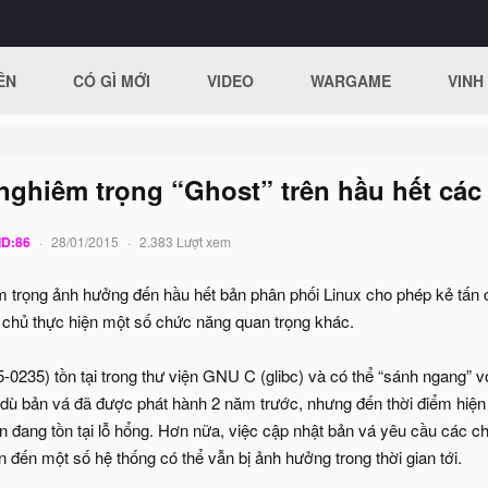
ÊN
CÓ GÌ MỚI
VIDEO
WARGAME
VINH
t nghiêm trọng “Ghost” trên hầu hết cá
ID:86
28/01/2015
2.383 Lượt xem
m trọng ảnh hưởng đến hầu hết bản phân phối Linux cho phép kẻ tấ
chủ thực hiện một số chức năng quan trọng khác.
-0235) tồn tại trong thư viện GNU C (glibc) và có thể “sánh ngang”
 bản vá đã được phát hành 2 năm trước, nhưng đến thời điểm hiện tạ
n đang tồn tại lỗ hổng. Hơn nữa, việc cập nhật bản vá yêu cầu các ch
̃n đến một số hệ thống có thể vẫn bị ảnh hưởng trong thời gian tới.