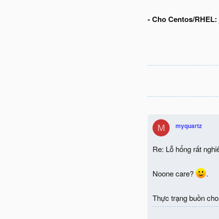
- Cho Centos/RHEL:
myquartz
M
Re: Lỗ hổng rất ngh
Noone care?
.
Thực trạng buồn cho 