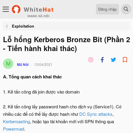
Đăng nhập
Exploitation
Lỗ hổng Kerberos Bronze Bit (Phần 2
- Tiến hành khai thác)
M
Mũ Nồi
15/04/2021
A. Tổng quan cách khai thác
1. Kẻ tấn công đã join được vào domain
2. Kẻ tấn công lấy password hash cho dịch vụ (Service1). Có
nhiều các để có thể lấy được hash như
DC Sync attacks
,
Kerberoasting
, hoặc tạo tài khoản mới với SPN thông qua
Powermad
.