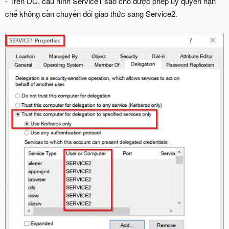
- Trên DC, cấu hình Service1 sao cho được phép ủy quyền hạn
chế không cần chuyển đổi giao thức sang Service2.