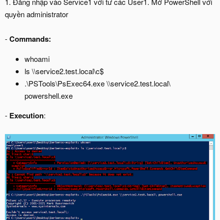
1. Đăng nhập vào Service1 với tư các User1. Mở PowerShell với
quyền administrator
-
Commands:
whoami
ls \\service2.test.local\c$
.\PSTools\PsExec64.exe \\service2.test.local\
powershell.exe
-
Execution
: