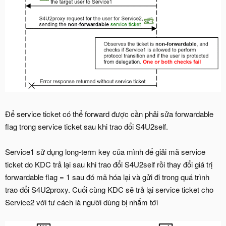
Để service ticket có thể forward được cần phải sửa forwardable
flag trong service ticket sau khi trao đổi S4U2self.
Service1 sử dụng long-term key của mình để giải mã service
ticket do KDC trả lại sau khi trao đổi S4U2self rồi thay đổi giá trị
forwardable flag = 1 sau đó mã hóa lại và gửi đi trong quá trình
trao đổi S4U2proxy. Cuối cùng KDC sẽ trả lại service ticket cho
Service2 với tư cách là người dùng bị nhắm tới