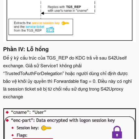
Phần IV: Lỗ hổng
Để ý kỹ cấu trúc của TGS_REP do KDC trả về sau S42Uself
exchange. Giả sử Service1 không phải
“TrustedToAuthForDelegation” hoặc người dùng chỉ định được
bảo vệ khỏi ủy quyền thì Forwardable flag = 0. Điều này có nghĩ
là session ticket sẽ bị từ chối nếu sử dụng trong S42Uproxy
exchange