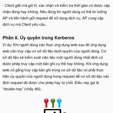
- Client giải mã gói H, xác nhận và kiểm tra thời gian có được cập
nhận đúng hay không. Nếu đúng thì người dùng có thể tin tưởng
AP và tiến hành gửi request để sử dụng dịch vụ, AP cung cập
dịch vụ mà Client yêu cầu.
Phần II. Ủy quyền trong Kerberos
Ví dụ: Khi người dùng xác thực ứng dụng web sau đó ứng dụng
web cần truy cập cơ sở dữ liệu dưới quyền của người dùng. Cơ
sở dữ liệu sẽ kiểm soát việc liệu một người dùng nhất định có
được phép truy cập một bản ghi cụ thể hay không. Khi ứng dụng
web cố gắng truy cập bản ghi trong cơ sở dữ liệu nó phải thực
hiện ủy quyền của người dùng trong request để cơ sở dữ liệu xác
định request đó được cho phép hay từ chối. Điều này gọi là
“double-hop” (nhảy đôi).