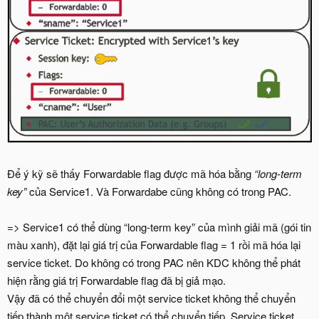
Để ý kỹ sẽ thấy Forwardable flag được mã hóa bằng
“long-term
key”
của Service1. Và Forwardabe cũng không có trong PAC.
=> Service1 có thể dùng “long-term key” của mình giải mã (gói tin
màu xanh), đặt lại giá trị của Forwardable flag = 1 rồi mã hóa lại
service ticket. Do không có trong PAC nên KDC không thể phát
hiện rằng giá trị Forwardable flag đã bị giả mạo.
Vậy đã có thể chuyển đổi một service ticket không thể chuyển
tiếp thành một service ticket có thể chuyển tiếp. Service ticket