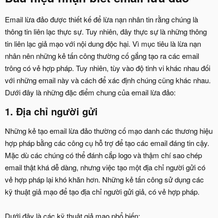
Email lừa đảo được thiết kế để lừa nạn nhân tin rằng chúng là
thông tin liên lạc thực sự. Tuy nhiên, đây thực sự là những thông
tin liên lạc giả mạo với nội dung độc hại. Vì mục tiêu là lừa nạn
nhân nên những kẻ tấn công thường cố gắng tạo ra các email
trông có vẻ hợp pháp. Tuy nhiên, tùy vào độ tinh vi khác nhau đối
với những email này và cách để xác định chúng cũng khác nhau.
Dưới đây là những đặc điểm chung của email lừa đảo:
1. Địa chỉ người gửi
Những kẻ tạo email lừa đảo thường cố mạo danh các thương hiệu
hợp pháp bằng các công cụ hỗ trợ để tạo các email đáng tin cậy.
Mặc dù các chúng có thể đánh cắp logo và thậm chí sao chép
email thật khá dễ dàng, nhưng việc tạo một địa chỉ người gửi có
vẻ hợp pháp lại khó khăn hơn. Những kẻ tấn công sử dụng các
kỹ thuật giả mạo để tạo địa chỉ người gửi giả, có vẻ hợp pháp.
Dưới đây là các kỹ thuật giả mạo phổ biến: