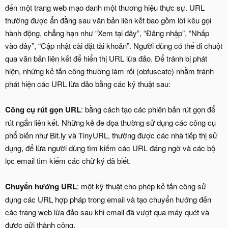
đến một trang web mạo danh một thương hiệu thực sự. URL
thường được ẩn đằng sau văn bản liên kết bao gồm lời kêu gọi
hành động, chẳng hạn như “Xem tại đây”, “Đăng nhập”, “Nhấp
vào đây”, “Cập nhật cài đặt tài khoản”. Người dùng có thể di chuột
qua văn bản liên kết để hiển thị URL lừa đảo. Để tránh bị phát
hiện, những kẻ tấn công thường làm rối (obfuscate) nhằm tránh
phát hiện các URL lừa đảo bằng các kỹ thuật sau:
Công cụ rút gọn URL
: bằng cách tạo các phiên bản rút gọn để
rút ngắn liên kết. Những kẻ đe dọa thường sử dụng các công cụ
phổ biến như Bit.ly và TinyURL, thường được các nhà tiếp thị sử
dụng, để lừa người dùng tìm kiếm các URL đáng ngờ và các bộ
lọc email tìm kiếm các chữ ký đã biết.
Chuyển hướng URL
: một kỹ thuật cho phép kẻ tấn công sử
dụng các URL hợp pháp trong email và tạo chuyển hướng đến
các trang web lừa đảo sau khi email đã vượt qua máy quét và
được gửi thành công.