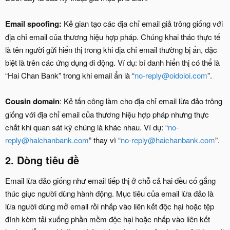
Email spoofing:
Kẻ gian tạo các địa chỉ email giả trông giống với
địa chỉ email của thương hiệu hợp pháp. Chúng khai thác thực tế
là tên người gửi hiển thị trong khi địa chỉ email thường bị ẩn, đặc
biệt là trên các ứng dụng di động. Ví dụ: bí danh hiển thị có thể là
“Hai Chan Bank” trong khi email ẩn là “
no-reply@oidoioi.com
”.
Cousin domain
: Kẻ tấn công làm cho địa chỉ email lừa đảo trông
giống với địa chỉ email của thương hiệu hợp pháp nhưng thực
chất khi quan sát kỹ chúng là khác nhau. Ví dụ: “
no-
reply@halchanbank.com
” thay vì “
no-reply@haichanbank.com
”.
2. Dòng tiêu đề
Email lừa đảo giống như email tiếp thị ở chỗ cả hai đều cố gắng
thúc giục người dùng hành động. Mục tiêu của email lừa đảo là
lừa người dùng mở email rồi nhấp vào liên kết độc hại hoặc tệp
đính kèm tải xuống phần mềm độc hại hoặc nhấp vào liên kết