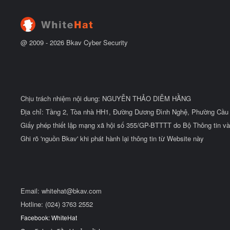
t
đ
ầ
u
@ 2009 -
2026
Bkav Cyber Security
Chịu trách nhiệm nội dung: NGUYỄN THẢO DIỄM HẰNG
Địa chỉ: Tầng 2, Tòa nhà HH1, Đường Dương Đình Nghệ, Phường Cầu 
Giấy phép thiết lập mạng xã hội số 355/GP-BTTTT do Bộ Thông tin và
Ghi rõ 'nguồn Bkav' khi phát hành lại thông tin từ Website này
Email:
whitehat@bkav.com
Hotline: (024) 3763 2552
Facebook: WhiteHat