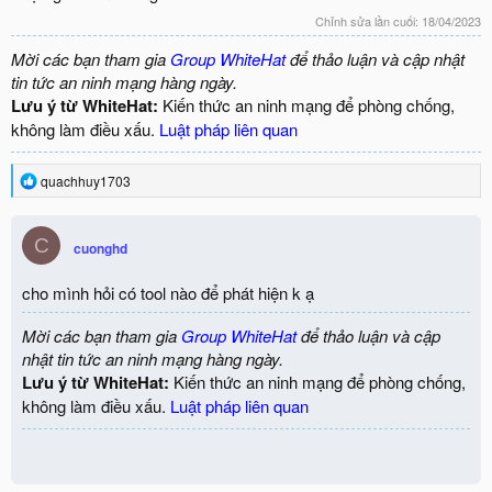
Chỉnh sửa lần cuối:
18/04/2023
Mời các bạn tham gia
Group WhiteHat
để thảo luận và cập nhật
tin tức an ninh mạng hàng ngày.
Lưu ý từ WhiteHat:
Kiến thức an ninh mạng để phòng chống,
không làm điều xấu.
Luật pháp liên quan
R
quachhuy1703
e
a
c
C
cuonghd
t
i
o
cho mình hỏi có tool nào để phát hiện k ạ
n
s
Mời các bạn tham gia
Group WhiteHat
để thảo luận và cập
:
nhật tin tức an ninh mạng hàng ngày.
Lưu ý từ WhiteHat:
Kiến thức an ninh mạng để phòng chống,
không làm điều xấu.
Luật pháp liên quan