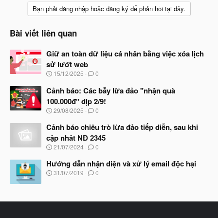
Bạn phải đăng nhập hoặc đăng ký để phản hồi tại đây.
Bài viết liên quan
Giữ an toàn dữ liệu cá nhân bằng việc xóa lịch
sử lướt web
N
15/12/2025
0
g
à
Cảnh báo: Các bẫy lừa đảo "nhận quà
y
100.000đ" dịp 2/9!
b
N
29/08/2025
0
ắ
g
t
à
Cảnh báo chiêu trò lừa đảo tiếp diễn, sau khi
đ
y
ầ
cập nhât NĐ 2345
b
u
N
21/07/2024
0
ắ
g
t
à
Hướng dẫn nhận diện và xử lý email độc hại
đ
y
ầ
N
31/07/2019
0
b
u
g
ắ
à
t
y
đ
b
ầ
ắ
u