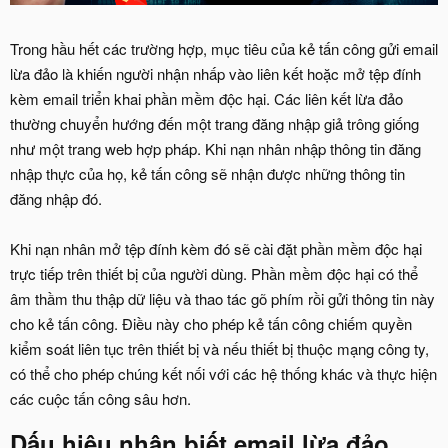
Trong hầu hết các trường hợp, mục tiêu của kẻ tấn công gửi email
lừa đảo là khiến người nhận nhấp vào liên kết hoặc mở tệp đính
kèm email triển khai phần mềm độc hại. Các liên kết lừa đảo
thường chuyển hướng đến một trang đăng nhập giả trông giống
như một trang web hợp pháp. Khi nạn nhân nhập thông tin đăng
nhập thực của họ, kẻ tấn công sẽ nhận được những thông tin
đăng nhập đó.
Khi nạn nhân mở tệp đính kèm đó sẽ cài đặt phần mềm độc hại
trực tiếp trên thiết bị của người dùng. Phần mềm độc hại có thể
âm thầm thu thập dữ liệu và thao tác gõ phím rồi gửi thông tin này
cho kẻ tấn công. Điều này cho phép kẻ tấn công chiếm quyền
kiểm soát liên tục trên thiết bị và nếu thiết bị thuộc mạng công ty,
có thể cho phép chúng kết nối với các hệ thống khác và thực hiện
các cuộc tấn công sâu hơn.
Dấu hiệu nhận biết email lừa đảo