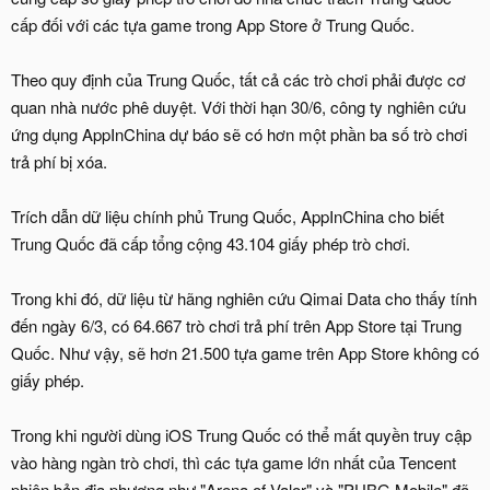
cấp đối với các tựa game trong App Store ở Trung Quốc.
Theo quy định của Trung Quốc, tất cả các trò chơi phải được cơ
quan nhà nước phê duyệt. Với thời hạn 30/6, công ty nghiên cứu
ứng dụng AppInChina dự báo sẽ có hơn một phần ba số trò chơi
trả phí bị xóa.
Trích dẫn dữ liệu chính phủ Trung Quốc, AppInChina cho biết
Trung Quốc đã cấp tổng cộng 43.104 giấy phép trò chơi.
Trong khi đó, dữ liệu từ hãng nghiên cứu Qimai Data cho thấy tính
đến ngày 6/3, có 64.667 trò chơi trả phí trên App Store tại Trung
Quốc. Như vậy, sẽ hơn 21.500 tựa game trên App Store không có
giấy phép.
Trong khi người dùng iOS Trung Quốc có thể mất quyền truy cập
vào hàng ngàn trò chơi, thì các tựa game lớn nhất của Tencent
phiên bản địa phương như "Arena of Valor" và "PUBG Mobile" đã