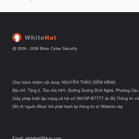
g
t
à
đ
y
ầ
b
u
ắ
t
đ
ầ
u
@ 2009 -
2026
Bkav Cyber Security
Chịu trách nhiệm nội dung: NGUYỄN THẢO DIỄM HẰNG
Địa chỉ: Tầng 2, Tòa nhà HH1, Đường Dương Đình Nghệ, Phường Cầu 
Giấy phép thiết lập mạng xã hội số 355/GP-BTTTT do Bộ Thông tin và
Ghi rõ 'nguồn Bkav' khi phát hành lại thông tin từ Website này
Email:
whitehat@bkav.com