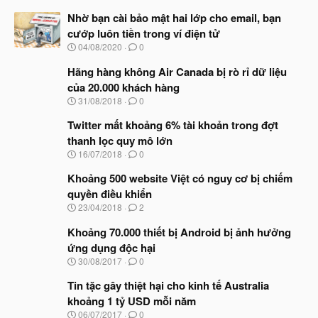
Nhờ bạn cài bảo mật hai lớp cho email, bạn
cướp luôn tiền trong ví điện tử
N
04/08/2020
0
g
à
Hãng hàng không Air Canada bị rò rỉ dữ liệu
y
của 20.000 khách hàng
b
N
31/08/2018
0
ắ
g
t
à
Twitter mất khoảng 6% tài khoản trong đợt
đ
y
ầ
thanh lọc quy mô lớn
b
u
N
16/07/2018
0
ắ
g
t
à
Khoảng 500 website Việt có nguy cơ bị chiếm
đ
y
ầ
quyền điều khiển
b
u
N
23/04/2018
2
ắ
g
t
à
Khoảng 70.000 thiết bị Android bị ảnh hưởng
đ
y
ầ
ứng dụng độc hại
b
u
N
30/08/2017
0
ắ
g
t
à
Tin tặc gây thiệt hại cho kinh tế Australia
đ
y
ầ
khoảng 1 tỷ USD mỗi năm
b
u
N
06/07/2017
0
ắ