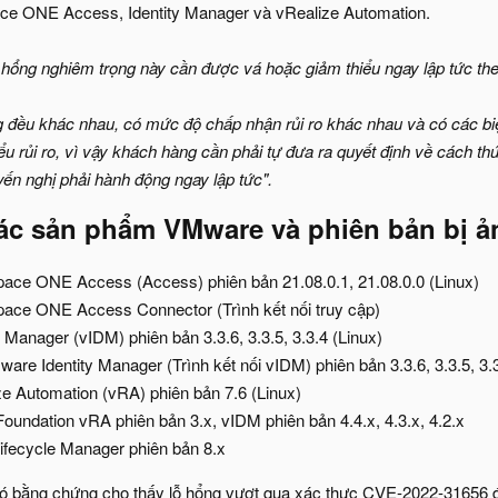
e ONE Access, Identity Manager và vRealize Automation.
 hổng nghiêm trọng này cần được vá hoặc giảm thiểu ngay lập tức t
g đều khác nhau, có mức độ chấp nhận rủi ro khác nhau và có các b
u rủi ro, vì vậy khách hàng cần phải tự đưa ra quyết định về cách th
yến nghị phải hành động ngay lập tức".
ác sản phẩm VMware và phiên bản bị 
ce ONE Access (Access) phiên bản 21.08.0.1, 21.08.0.0 (Linux)
ce ONE Access Connector (Trình kết nối truy cập)
Manager (vIDM) phiên bản 3.3.6, 3.3.5, 3.3.4 (Linux)
ware Identity Manager (Trình kết nối vIDM) phiên bản 3.3.6, 3.3.5, 3.3
 Automation (vRA) phiên bản 7.6 (Linux)
undation vRA phiên bản 3.x, vIDM phiên bản 4.4.x, 4.3.x, 4.2.x
Lifecycle Manager phiên bản 8.x
bằng chứng cho thấy lỗ hổng vượt qua xác thực CVE-2022-31656 đan