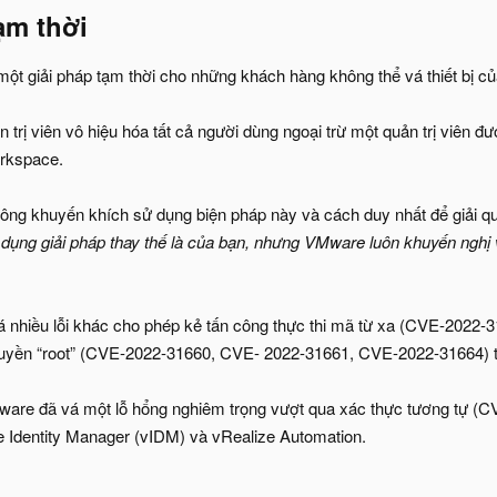
m thời​
ột giải pháp tạm thời cho những khách hàng không thể vá thiết bị củ
n trị viên vô hiệu hóa tất cả người dùng ngoại trừ một quản trị viê
orkspace.
ng khuyến khích sử dụng biện pháp này và cách duy nhất để giải quyết
dụng giải pháp thay thế là của bạn, nhưng VMware luôn khuyến nghị vá
á nhiều lỗi khác cho phép kẻ tấn công thực thi mã từ xa (CVE-202
quyền “root” (CVE-2022-31660, CVE- 2022-31661, CVE-2022-31664) 
ware đã vá một lỗ hổng nghiêm trọng vượt qua xác thực tương tự (
dentity Manager (vIDM) và vRealize Automation.