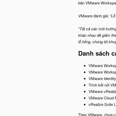
bản VMware Workspac
VMware đánh giá:
“Lỗ
"Tất cả các môi trườn
khác nhau để giảm thiể
lỗ hổng, chúng tôi khu
Danh sách c
VMware Workspa
VMware Workspa
VMware Identity 
Trình kết nối VM
VMware vRealize
VMware Cloud Fo
vRealize Suite 
Theo VMware, chưa có 