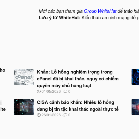
Mời các bạn tham gia
Group WhiteHat
để thảo lu
Lưu ý từ WhiteHat:
Kiến thức an ninh mạng để 
cho
Khẩn: Lỗ hổng nghiêm trọng trong
cPanel đã bị khai thác, nguy cơ chiếm
quyền máy chủ hàng loạt
N
01/05/2026
0
g
à
ị
CISA cảnh báo khẩn: Nhiều lỗ hổng
y
ite
đang bị tin tặc khai thác ngoài thực tế
b
N
26/01/2026
0
ắ
g
t
à
đ
y
ầ
b
u