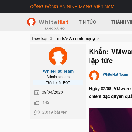
CỘNG ĐỒNG AN NINH MẠNG VIỆT NAM
TIN TỨC
THÀNH VI
Thảo luận
Tin tức An ninh mạng
Khẩn: VMware
lập tức
WhiteHat Team
WhiteHat Team
Administrators
Thành viên BQT
Ngày 02/08, VMware 
09/04/2020
chiếm đặc quyền quản
142
2.049 bài viết