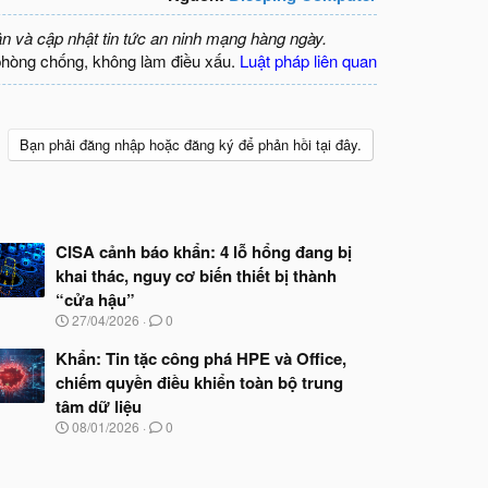
ận và cập nhật tin tức an ninh mạng hàng ngày.
phòng chống, không làm điều xấu.
Luật pháp liên quan
Bạn phải đăng nhập hoặc đăng ký để phản hồi tại đây.
CISA cảnh báo khẩn: 4 lỗ hổng đang bị
khai thác, nguy cơ biến thiết bị thành
“cửa hậu”
N
27/04/2026
0
g
à
Khẩn: Tin tặc công phá HPE và Office,
y
chiếm quyền điều khiển toàn bộ trung
b
tâm dữ liệu
ắ
t
N
08/01/2026
0
đ
g
ầ
à
u
y