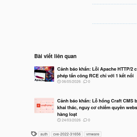
Bài viết liên quan
Cảnh báo khẩn: Lỗi Apache HTTP/2 
phép tấn công RCE chỉ với 1 kết nối
N
06/05/2026
0
g
à
y
Cảnh báo khẩn: Lỗ hổng Craft CMS b
b
ắ
khai thác, nguy cơ chiếm quyền webs
t
hàng loạt
đ
N
24/03/2026
0
ầ
g
u
à
T
auth
cve-2022-31656
vmware
y