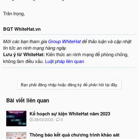
Trân trọng,
BQT WhiteHat.vn
Mời các bạn tham gia
Group WhiteHat
để thảo luận và cập nhật
tin tức an ninh mạng hàng ngày.
Lưu ý từ WhiteHat:
Kiến thức an ninh mạng để phòng chống,
không làm điều xấu.
Luật pháp liên quan
Bạn phải đăng nhập hoặc đăng ký để phản hồi tại đây.
Bài viết liên quan
Kế hoạch sự kiện WhiteHat năm 2023
N
28/02/2023
0
g
à
Thông báo kết quả chương trình khảo sát
y
b