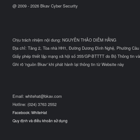
u
@ 2009 -
2026
Bkav Cyber Security
Chịu trách nhiệm nội dung: NGUYỄN THẢO DIỄM HẰNG
Địa chỉ: Tầng 2, Tòa nhà HH1, Đường Dương Đình Nghệ, Phường Cầu 
Giấy phép thiết lập mạng xã hội số 355/GP-BTTTT do Bộ Thông tin và
Ghi rõ 'nguồn Bkav' khi phát hành lại thông tin từ Website này
Email:
whitehat@bkav.com
Hotline: (024) 3763 2552
Facebook: WhiteHat
Quy định và điều khoản sử dụng