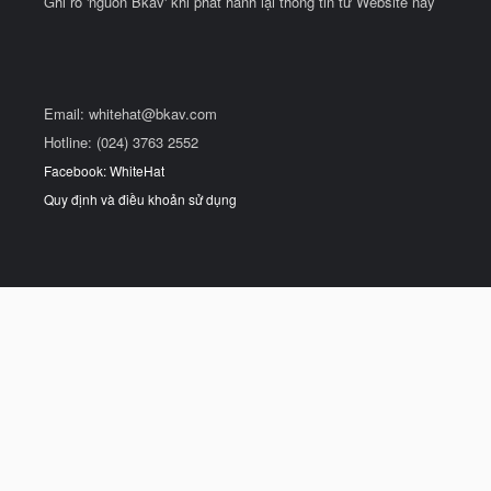
Ghi rõ 'nguồn Bkav' khi phát hành lại thông tin từ Website này
Email:
whitehat@bkav.com
Hotline: (024) 3763 2552
Facebook: WhiteHat
Quy định và điều khoản sử dụng