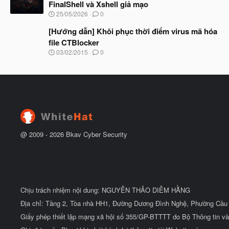
ầ
FinalShell và Xshell giả mạo
b
u
N
25/05/2026
0
ắ
g
t
à
[Hướng dẫn] Khôi phục thời điểm virus mã hóa
đ
y
ầ
file CTBlocker
b
u
N
03/02/2015
0
ắ
g
t
à
đ
y
ầ
b
u
ắ
t
đ
ầ
u
@ 2009 -
2026
Bkav Cyber Security
Chịu trách nhiệm nội dung: NGUYỄN THẢO DIỄM HẰNG
Địa chỉ: Tầng 2, Tòa nhà HH1, Đường Dương Đình Nghệ, Phường Cầu 
Giấy phép thiết lập mạng xã hội số 355/GP-BTTTT do Bộ Thông tin và