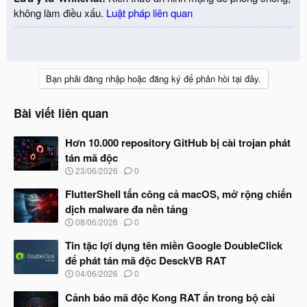
không làm điều xấu.
Luật pháp liên quan
Bạn phải đăng nhập hoặc đăng ký để phản hồi tại đây.
Bài viết liên quan
Hơn 10.000 repository GitHub bị cài trojan phát
tán mã độc
N
23/06/2026
0
g
à
FlutterShell tấn công cả macOS, mở rộng chiến
y
dịch malware đa nền tảng
b
N
08/06/2026
0
ắ
g
t
à
Tin tặc lợi dụng tên miền Google DoubleClick
đ
y
ầ
để phát tán mã độc DesckVB RAT
b
u
N
04/06/2026
0
ắ
g
t
à
Cảnh báo mã độc Kong RAT ẩn trong bộ cài
đ
y