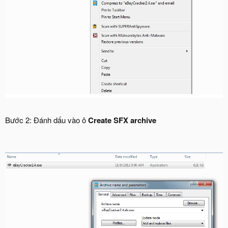
Bước 2: Đánh dấu vào ô
Create SFX archive