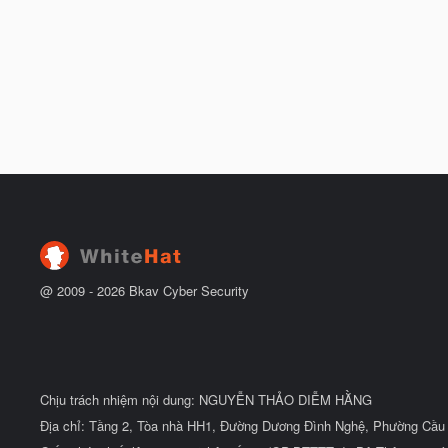
t
đ
ầ
u
@ 2009 -
2026
Bkav Cyber Security
Chịu trách nhiệm nội dung: NGUYỄN THẢO DIỄM HẰNG
Địa chỉ: Tầng 2, Tòa nhà HH1, Đường Dương Đình Nghệ, Phường Cầu 