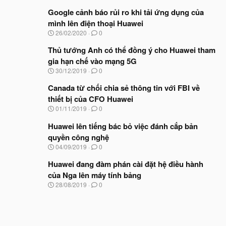
g
à
Google cảnh báo rủi ro khi tải ứng dụng của
y
mình lên điện thoại Huawei
b
N
26/02/2020
0
ắ
g
t
à
Thủ tướng Anh có thể đồng ý cho Huawei tham
đ
y
ầ
gia hạn chế vào mạng 5G
b
u
N
30/12/2019
0
ắ
g
t
à
Canada từ chối chia sẻ thông tin với FBI về
đ
y
ầ
thiết bị của CFO Huawei
b
u
N
01/11/2019
0
ắ
g
t
à
Huawei lên tiếng bác bỏ việc đánh cắp bản
đ
y
ầ
quyền công nghệ
b
u
N
04/09/2019
0
ắ
g
t
à
Huawei đang đàm phán cài đặt hệ điều hành
đ
y
ầ
của Nga lên máy tính bảng
b
u
N
28/08/2019
0
ắ
g
t
à
đ
y
ầ
b
u
ắ