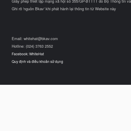
Giấy phép thiết lập mạng xã hội số 355/GP-BTTTT do Bộ Thông tin và
Ghi rõ 'nguồn Bkav' khi phát hành lại thông tin từ Website này
Email:
whitehat@bkav.com
Hotline: (024) 3763 2552
Facebook: WhiteHat
Quy định và điều khoản sử dụng