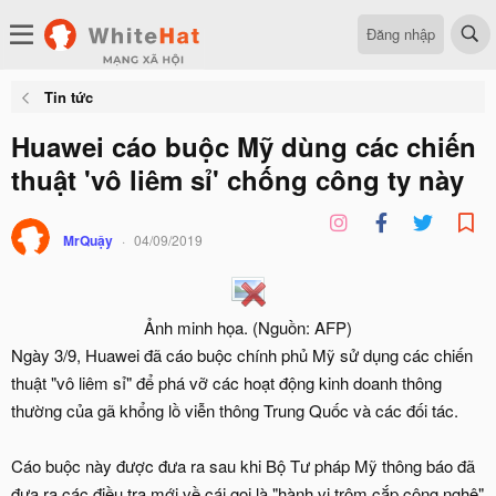
Đăng nhập
Tin tức
Huawei cáo buộc Mỹ dùng các chiến
thuật 'vô liêm sỉ' chống công ty này
MrQuậy
04/09/2019
Ảnh minh họa. (Nguồn: AFP)​
Ngày 3/9, Huawei đã cáo buộc chính phủ Mỹ sử dụng các chiến
thuật "vô liêm sỉ" để phá vỡ các hoạt động kinh doanh thông
thường của gã khổng lồ viễn thông Trung Quốc và các đối tác.​
Cáo buộc này được đưa ra sau khi Bộ Tư pháp Mỹ thông báo đã
đưa ra các điều tra mới về cái gọi là "hành vi trộm cắp công nghệ"