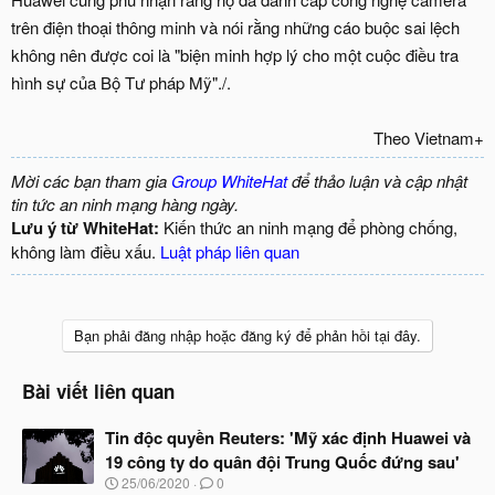
trên điện thoại thông minh và nói rằng những cáo buộc sai lệch
không nên được coi là "biện minh hợp lý cho một cuộc điều tra
hình sự của Bộ Tư pháp Mỹ"./.
Theo Vietnam+​
Mời các bạn tham gia
Group WhiteHat
để thảo luận và cập nhật
tin tức an ninh mạng hàng ngày.
Lưu ý từ WhiteHat:
Kiến thức an ninh mạng để phòng chống,
không làm điều xấu.
Luật pháp liên quan
Bạn phải đăng nhập hoặc đăng ký để phản hồi tại đây.
Bài viết liên quan
Tin độc quyền Reuters: 'Mỹ xác định Huawei và
19 công ty do quân đội Trung Quốc đứng sau'
N
25/06/2020
0