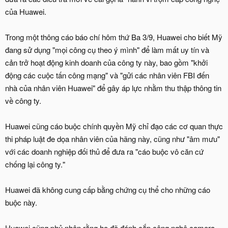
của Huawei.
Trong một thông cáo báo chí hôm thứ Ba 3/9, Huawei cho biết Mỹ
đang sử dụng "mọi công cụ theo ý mình" để làm mất uy tín và
cản trở hoạt động kinh doanh của công ty này, bao gồm "khởi
động các cuộc tấn công mạng" và "gửi các nhân viên FBI đến
nhà của nhân viên Huawei" để gây áp lực nhằm thu thập thông tin
về công ty.
Huawei cũng cáo buộc chính quyền Mỹ chỉ đạo các cơ quan thực
thi pháp luật đe dọa nhân viên của hãng này, cũng như "âm mưu"
với các doanh nghiệp đối thủ để đưa ra "cáo buộc vô căn cứ
chống lại công ty."
Huawei đã không cung cấp bằng chứng cụ thể cho những cáo
buộc này.
Huawei cũng phủ nhận rằng họ đã đánh cắp công nghệ camera