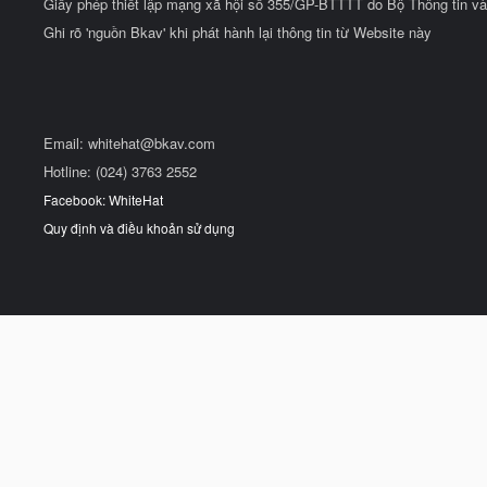
Giấy phép thiết lập mạng xã hội số 355/GP-BTTTT do Bộ Thông tin và
Ghi rõ 'nguồn Bkav' khi phát hành lại thông tin từ Website này
Email:
whitehat@bkav.com
Hotline: (024) 3763 2552
Facebook: WhiteHat
Quy định và điều khoản sử dụng