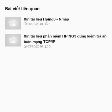
Bài viết liên quan
Xin tài liệu Hping3 - Nmap
N
26/02/2018
1
g
à
Xin tài liệu phần mềm HPING3 dùng kiểm tra an
y
b
toàn mạng TCP/IP
ắ
N
03/10/2016
3
t
g
đ
à
ầ
y
u
b
ắ
t
đ
ầ
u