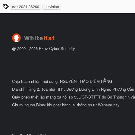
à
đ
T
cve-2021-36260
hikvision
y
ầ
h
b
u
ắ
ẻ
t
đ
ầ
u
@ 2009 -
2026
Bkav Cyber Security
Chịu trách nhiệm nội dung: NGUYỄN THẢO DIỄM HẰNG
Địa chỉ: Tầng 2, Tòa nhà HH1, Đường Dương Đình Nghệ, Phường Cầu 
Giấy phép thiết lập mạng xã hội số 355/GP-BTTTT do Bộ Thông tin và
Ghi rõ 'nguồn Bkav' khi phát hành lại thông tin từ Website này