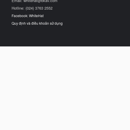
Email:
whitehat@bkav.com
Hotline: (024) 3763 2552
Facebook: WhiteHat
Quy định và điều khoản sử dụng