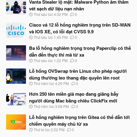
Vanta Stealer lộ mặt: Malware Python âm thầm
vét sạch dữ liệu nạn nhân
N
Thứ sáu lúc 4:32 PM
0
g
à
Cisco vá 12 lỗ hổng nghiêm trọng trên SD-WAN
y
và IOS XE, có lỗi đạt CVSS 9.9
b
N
Thứ sáu lúc 1:45 PM
0
ắ
g
t
à
Ba lỗ hổng nghiêm trọng trong Paperclip có thể
đ
y
ầ
dẫn đến thực thi mã từ xa
b
u
N
Thứ sáu lúc 1:22 PM
0
ắ
g
t
à
Lỗ hổng OVSwrap trên Linux cho phép người
đ
y
ầ
dùng thường leo thang đặc quyền lên root
b
u
N
Thứ năm lúc 4:29 PM
0
ắ
g
t
à
Hơn 250 tên miền giả mạo đang giăng bẫy
đ
y
ầ
người dùng Mac bằng chiêu ClickFix mới
b
u
N
Thứ năm lúc 3:08 PM
0
ắ
g
t
à
Lỗ hổng nghiêm trọng trên Gitea có thể dẫn tới
đ
y
ầ
chiếm quyền máy chủ từ xa
b
u
N
Thứ tư lúc 2:22 PM
0
ắ
g
t