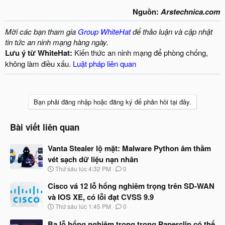
Nguồn:
Arstechnica.com
Mời các bạn tham gia
Group WhiteHat
để thảo luận và cập nhật
tin tức an ninh mạng hàng ngày.
Lưu ý từ WhiteHat:
Kiến thức an ninh mạng để phòng chống,
không làm điều xấu.
Luật pháp liên quan
Bạn phải đăng nhập hoặc đăng ký để phản hồi tại đây.
Bài viết liên quan
Vanta Stealer lộ mặt: Malware Python âm thầm
vét sạch dữ liệu nạn nhân
N
Thứ sáu lúc 4:32 PM
0
g
à
Cisco vá 12 lỗ hổng nghiêm trọng trên SD-WAN
y
và IOS XE, có lỗi đạt CVSS 9.9
b
N
Thứ sáu lúc 1:45 PM
0
ắ
g
t
à
Ba lỗ hổng nghiêm trọng trong Paperclip có thể
đ