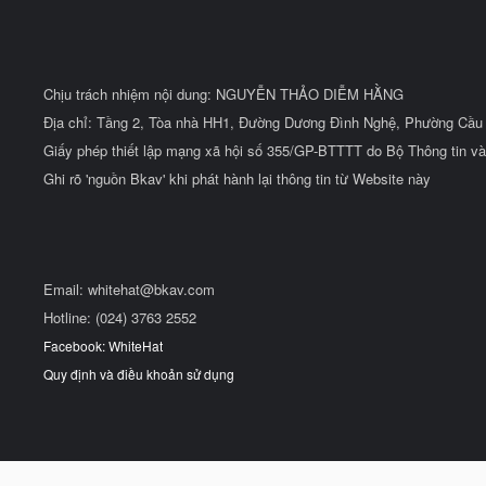
Chịu trách nhiệm nội dung: NGUYỄN THẢO DIỄM HẰNG
Địa chỉ: Tầng 2, Tòa nhà HH1, Đường Dương Đình Nghệ, Phường Cầu 
Giấy phép thiết lập mạng xã hội số 355/GP-BTTTT do Bộ Thông tin và
Ghi rõ 'nguồn Bkav' khi phát hành lại thông tin từ Website này
Email:
whitehat@bkav.com
Hotline: (024) 3763 2552
Facebook: WhiteHat
Quy định và điều khoản sử dụng