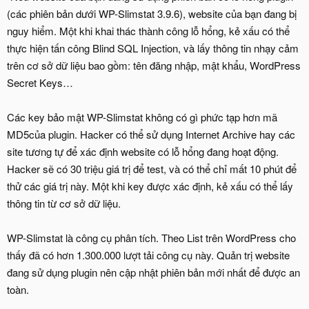
(các phiên bản dưới WP-Slimstat 3.9.6), website của bạn đang bị
nguy hiểm. Một khi khai thác thành công lỗ hổng, kẻ xấu có thể
thực hiện tấn công Blind SQL Injection, và lấy thông tin nhạy cảm
trên cơ sở dữ liệu bao gồm: tên đăng nhập, mật khẩu, WordPress
Secret Keys…
Các key bảo mật WP-Slimstat không có gì phức tạp hơn mã
MD5của plugin. Hacker có thể sử dụng Internet Archive hay các
site tương tự để xác định website có lỗ hổng đang hoạt động.
Hacker sẽ có 30 triệu giá trị để test, và có thể chỉ mất 10 phút để
thử các giá trị này. Một khi key được xác định, kẻ xấu có thể lấy
thông tin từ cơ sở dữ liệu.
WP-Slimstat là công cụ phân tích. Theo List trên WordPress cho
thấy đã có hơn 1.300.000 lượt tải công cụ này. Quản trị website
đang sử dụng plugin nên cập nhật phiên bản mới nhất để được an
toàn.