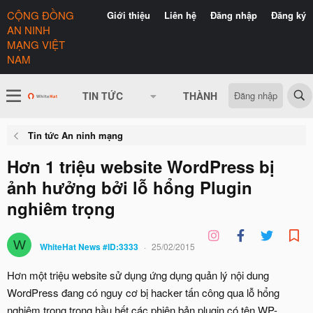
CỘNG ĐỒNG
Giới thiệu
Liên hệ
Đăng nhập
Đăng ký
AN NINH
MẠNG VIỆT
NAM
Đăng nhập
TIN TỨC
THÀNH VIÊN
CÓ GÌ 
Tin tức An ninh mạng
Hơn 1 triệu website WordPress bị
ảnh hưởng bởi lỗ hổng Plugin
nghiêm trọng
W
WhiteHat News #ID:3333
25/02/2015
Hơn một triệu website sử dụng ứng dụng quản lý nội dung
WordPress đang có nguy cơ bị hacker tấn công qua lỗ hổng
nghiêm trọng trong hầu hết các phiên bản plugin có tên WP-