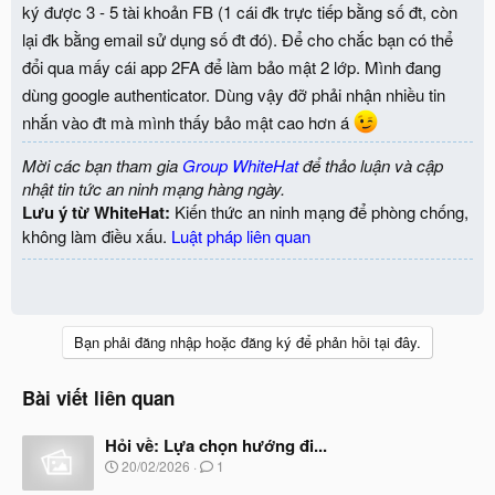
ký được 3 - 5 tài khoản FB (1 cái đk trực tiếp bằng số đt, còn
lại đk bằng email sử dụng số đt đó). Để cho chắc bạn có thể
đổi qua mấy cái app 2FA để làm bảo mật 2 lớp. Mình đang
dùng google authenticator. Dùng vậy đỡ phải nhận nhiều tin
nhắn vào đt mà mình thấy bảo mật cao hơn á
Mời các bạn tham gia
Group WhiteHat
để thảo luận và cập
nhật tin tức an ninh mạng hàng ngày.
Lưu ý từ WhiteHat:
Kiến thức an ninh mạng để phòng chống,
không làm điều xấu.
Luật pháp liên quan
Bạn phải đăng nhập hoặc đăng ký để phản hồi tại đây.
Bài viết liên quan
Hỏi về: Lựa chọn hướng đi...
N
20/02/2026
1
g