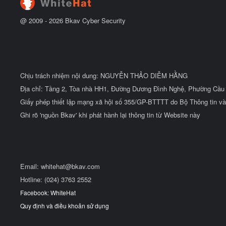
u
@ 2009 -
2026
Bkav Cyber Security
Chịu trách nhiệm nội dung: NGUYỄN THẢO DIỄM HẰNG
Địa chỉ: Tầng 2, Tòa nhà HH1, Đường Dương Đình Nghệ, Phường Cầu 
Giấy phép thiết lập mạng xã hội số 355/GP-BTTTT do Bộ Thông tin và
Ghi rõ 'nguồn Bkav' khi phát hành lại thông tin từ Website này
Email:
whitehat@bkav.com
Hotline: (024) 3763 2552
Facebook: WhiteHat
Quy định và điều khoản sử dụng