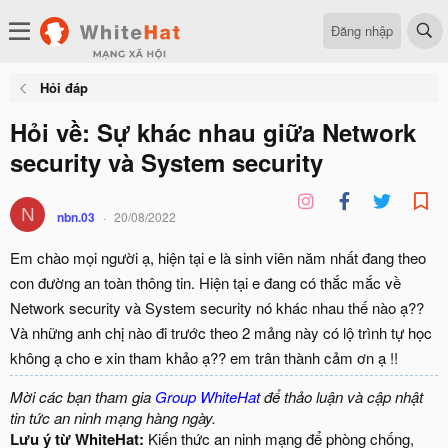
Đăng nhập
Hỏi đáp
Hỏi về: Sự khác nhau giữa Network
security và System security
N
nbn.03
20/08/2022
Em chào mọi người ạ, hiện tại e là sinh viên năm nhất đang theo
con đường an toàn thông tin. Hiện tại e đang có thắc mắc về
Network security và System security nó khác nhau thế nào ạ??
Và những anh chị nào đi trước theo 2 mảng này có lộ trình tự học
không ạ cho e xin tham khảo ạ?? em trân thành cảm ơn ạ !!
Mời các bạn tham gia
Group WhiteHat
để thảo luận và cập nhật
tin tức an ninh mạng hàng ngày.
Lưu ý từ WhiteHat:
Kiến thức an ninh mạng để phòng chống,