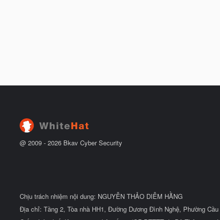
t
đ
ầ
u
@ 2009 -
2026
Bkav Cyber Security
Chịu trách nhiệm nội dung: NGUYỄN THẢO DIỄM HẰNG
Địa chỉ: Tầng 2, Tòa nhà HH1, Đường Dương Đình Nghệ, Phường Cầu 