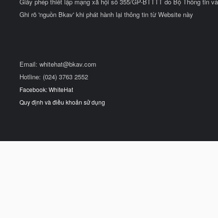
Giấy phép thiết lập mạng xã hội số 355/GP-BTTTT do Bộ Thông tin và
Ghi rõ 'nguồn Bkav' khi phát hành lại thông tin từ Website này
Email:
whitehat@bkav.com
Hotline: (024) 3763 2552
Facebook: WhiteHat
Quy định và điều khoản sử dụng