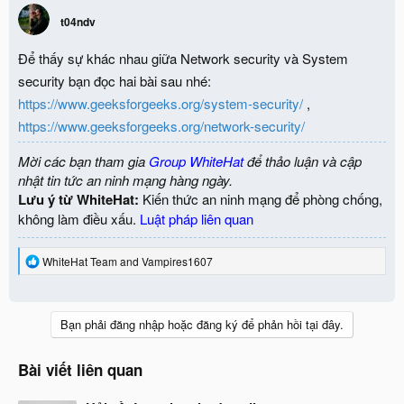
t
i
t04ndv
o
n
Để thấy sự khác nhau giữa Network security và System
s
:
security bạn đọc hai bài sau nhé:
https://www.geeksforgeeks.org/system-security/
,
https://www.geeksforgeeks.org/network-security/
Mời các bạn tham gia
Group WhiteHat
để thảo luận và cập
nhật tin tức an ninh mạng hàng ngày.
Lưu ý từ WhiteHat:
Kiến thức an ninh mạng để phòng chống,
không làm điều xấu.
Luật pháp liên quan
R
WhiteHat Team
and
Vampires1607
e
a
c
t
Bạn phải đăng nhập hoặc đăng ký để phản hồi tại đây.
i
o
n
Bài viết liên quan
s
: