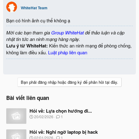
WhiteHat Team
Bạn có hình ảnh cụ thể không ạ
Mời các bạn tham gia
Group WhiteHat
để thảo luận và cập
nhật tin tức an ninh mạng hàng ngày.
Lưu ý từ WhiteHat:
Kiến thức an ninh mạng để phòng chống,
không làm điều xấu.
Luật pháp liên quan
Bạn phải đăng nhập hoặc đăng ký để phản hồi tại đây.
Bài viết liên quan
Hỏi về: Lựa chọn hướng đi...
N
20/02/2026
1
g
à
Hỏi về: Nghi ngờ laptop bị hack
y
b
N
02/01/2026
1