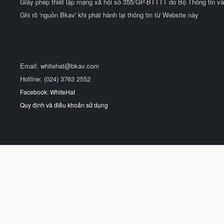
Giấy phép thiết lập mạng xã hội số 355/GP-BTTTT do Bộ Thông tin và
Ghi rõ 'nguồn Bkav' khi phát hành lại thông tin từ Website này
Email:
whitehat@bkav.com
Hotline: (024) 3763 2552
Facebook: WhiteHat
Quy định và điều khoản sử dụng