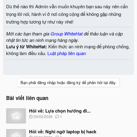
Dù thế nào thì Admin vẫn muốn khuyên bạn sau này nên cẩn
trọng lời nói, hành vi ở nơi công cộng để không gặp những
trường hợp tương tự như này nhé!
Mời các bạn tham gia
Group WhiteHat
để thảo luận và cập
nhật tin tức an ninh mạng hàng ngày.
Lưu ý từ WhiteHat:
Kiến thức an ninh mạng để phòng chống,
không làm điều xấu.
Luật pháp liên quan
Bạn phải đăng nhập hoặc đăng ký để phản hồi tại đây.
Bài viết liên quan
Hỏi về: Lựa chọn hướng đi...
N
20/02/2026
1
g
à
Hỏi về: Nghi ngờ laptop bị hack
y
b
N