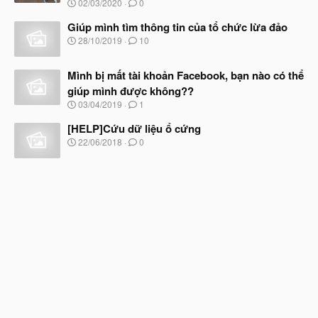
N
u
02/03/2020
0
t
g
đ
à
Giúp mình tìm thông tin của tổ chức lừa đảo
ầ
y
N
u
28/10/2019
10
b
g
ắ
à
t
Mình bị mất tài khoản Facebook, bạn nào có thể
y
đ
b
giúp mình được không??
ầ
ắ
N
u
03/04/2019
1
t
g
đ
à
[HELP]Cứu dữ liệu ổ cứng
ầ
y
N
u
22/06/2018
0
b
g
ắ
à
t
y
đ
b
ầ
ắ
u
t
đ
ầ
u