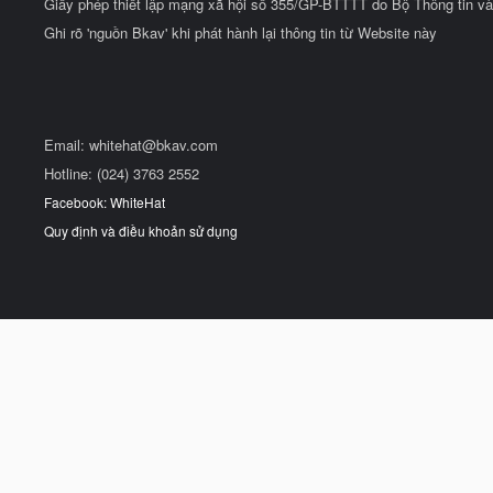
Giấy phép thiết lập mạng xã hội số 355/GP-BTTTT do Bộ Thông tin và
Ghi rõ 'nguồn Bkav' khi phát hành lại thông tin từ Website này
Email:
whitehat@bkav.com
Hotline: (024) 3763 2552
Facebook: WhiteHat
Quy định và điều khoản sử dụng