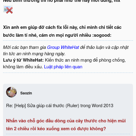
Nếu bình thường thì nó phải như thế này mới đúng, hix
Xin anh em giúp đỡ cách fix lỗi này, chỉ mình chi tiết các
bước làm tí nhé, cám ơn mọi người nhiều :sogood:
Mời các bạn tham gia
Group WhiteHat
để thảo luận và cập nhật
tin tức an ninh mạng hàng ngày.
Lưu ý từ WhiteHat:
Kiến thức an ninh mạng để phòng chống,
không làm điều xấu.
Luật pháp liên quan
Saozin
Re: [Help] Sửa giúp cái thước (Ruler) trong Word 2013
Nhấn vào chỗ góc đầu dòng của cây thước cho hiện mũi
tên 2 chiều rồi kéo xuống xem có được không?