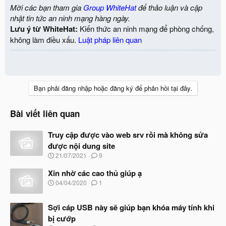
Mời các bạn tham gia
Group WhiteHat
để thảo luận và cập
nhật tin tức an ninh mạng hàng ngày.
Lưu ý từ WhiteHat:
Kiến thức an ninh mạng để phòng chống,
không làm điều xấu.
Luật pháp liên quan
Bạn phải đăng nhập hoặc đăng ký để phản hồi tại đây.
Bài viết liên quan
Truy cập được vào web srv rồi mà không sửa
được nội dung site
N
21/07/2021
9
g
à
Xin nhờ các cao thủ giúp ạ
y
N
04/04/2020
1
b
g
ắ
à
t
Sợi cáp USB này sẽ giúp bạn khóa máy tính khi
y
đ
b
bị cướp
ầ
ắ