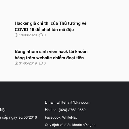
Hacker giả chỉ thị của Thủ tướng về
COVID-19 để phát tán mã độc
N
19/03/2020
0
g
à
y
Băng nhóm sinh viên hack tài khoản
b
hàng trăm website chiếm đoạt tiền
ắ
t
N
31/05/2019
0
đ
g
ầ
à
u
y
b
ắ
t
đ
ầ
Email:
whitehat@bkav.com
u
Nội
Hotline: (024) 3763 2552
g cấp ngày 30/06/2016
Facebook: WhiteHat
Quy định và điều khoản sử dụng