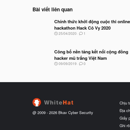
Bài viết liên quan
Chính thức khởi động cuộc thi online
hackathon Hack Cô Vy 2020
N
25/04/2020
1
g
à
y
Công bố nền tảng kết nối cộng đồng
b
ắ
hacker mũ trắng Việt Nam
t
N
09/09/2019
0
đ
g
ầ
à
u
y
b
ắ
t
đ
ầ
Chịu 
u
Địa c
@ 2009 -
2026
Bkav Cyber Security
Giấy 
Ghi rõ