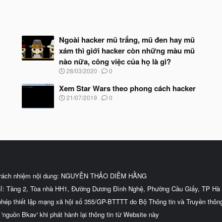
Ngoài hacker mũ trắng, mũ đen hay mũ
xám thì giới hacker còn những màu mũ
nào nữa, công việc của họ là gì?
N
28/03/2020
0
g
à
Xem Star Wars theo phong cách hacker
y
N
21/07/2019
0
b
g
ắ
à
t
y
đ
b
ầ
ắ
u
t
đ
ầ
u
trách nhiệm nội dung: NGUYỄN THẢO DIỄM HẰNG
hỉ: Tầng 2, Tòa nhà HH1, Đường Dương Đình Nghệ, Phường Cầu Giấy, TP Hà 
phép thiết lập mạng xã hội số 355/GP-BTTTT do Bộ Thông tin và Truyền thôn
 'nguồn Bkav' khi phát hành lại thông tin từ Website này