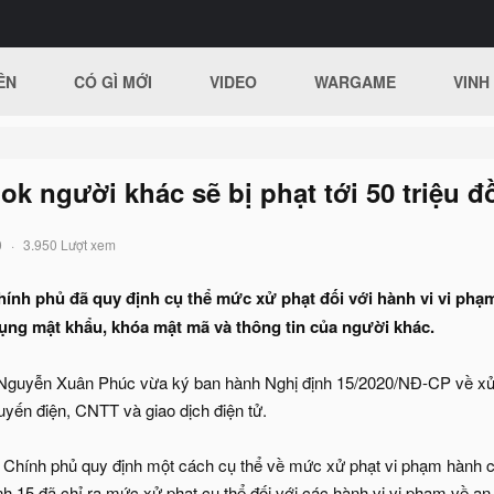
ÊN
CÓ GÌ MỚI
VIDEO
WARGAME
VINH
k người khác sẽ bị phạt tới 50 triệu 
0
3.950 Lượt xem
ính phủ đã quy định cụ thể mức xử phạt đối với hành vi vi phạm
ụng mật khẩu, khóa mật mã và thông tin của người khác.
Nguyễn Xuân Phúc vừa ký ban hành Nghị định 15/2020/NĐ-CP về xử p
tuyến điện, CNTT và giao dịch điện tử.
 Chính phủ quy định một cách cụ thể về mức xử phạt vi phạm hành ch
h 15 đã chỉ ra mức xử phạt cụ thể đối với các hành vi vi phạm về an