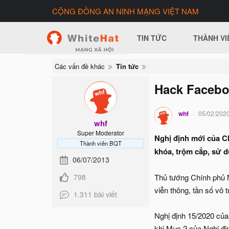
CỘNG ĐỒNG AN NINH MẠNG VIỆT NAM
TIN TỨC
THÀNH VI
Các vấn đề khác
Tin tức
Hack Faceboo
whf
05/02/202
whf
Super Moderator
Nghị định mới của Ch
Thành viên BQT
khóa, trộm cắp, sử d
06/07/2013
798
Thủ tướng Chính phủ 
viễn thông, tần số vô 
1.311 bài viết
Nghị định 15/2020 của
khi Mục 2 của Nghị địn