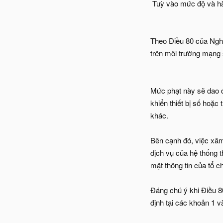
Tuỳ vào mức độ và hàn
Theo Điều 80 của Nghị
trên môi trường mạng sẽ
Mức phạt này sẽ dao độ
khiển thiết bị số hoặc 
khác.
Bên cạnh đó, việc xâm
dịch vụ của hệ thống t
mật thông tin của tổ 
Đáng chú ý khi Điều 8
định tại các khoản 1 v