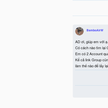
BamboAirW
AD ơi, giúp em với ạ
Có cách nào tìm lại
Em có 2 Account quả
Kể cả link Group cũ
làm thế nào để lấy l