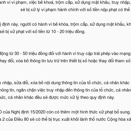
h vi vi phạm, việc bẻ khoá, trộm cắp, sử dụng mật khẩu, truy nhập, 
sẽ bị xử lý vi phạm hành chính với số tiền nộp phạt có thể l
 định này, người có hành vi bẻ khóa, trộm cắp, sử dụng mật khẩu, k
 bị xử phạt với số tiền từ 10 - 20 triệu đồng.
ng từ 30 - 50 triệu đồng đối với hành vi truy cập trái phép vào mạn
thay đổi, xóa bỏ thông tin lưu trữ trên thiết bị số hoặc thay đổi tham số
 nhập, sửa đổi, xóa bỏ nội dung thông tin của tổ chức, cá nhân khác
hông tin, ngăn chặn việc truy nhập đến thông tin của tổ chức, cá nhâ
chức, cá nhân khác đều sẽ được mức xử lý theo quy định này.
0 của Nghị định 15/2020 còn có thêm một hình thức xử phạt bổ sung.
à 2 của Điều 80 sẽ có thể bị trục xuất khỏi lãnh thổ nước Cộng hòa x