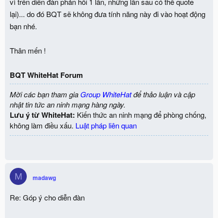
vì trên diễn đàn phản hồi 1 lần, những lần sau có thể quote
lại)... do đó BQT sẽ không đưa tính năng này đi vào hoạt động
bạn nhé.
Thân mến !
BQT WhiteHat Forum
Mời các bạn tham gia
Group WhiteHat
để thảo luận và cập
nhật tin tức an ninh mạng hàng ngày.
Lưu ý từ WhiteHat:
Kiến thức an ninh mạng để phòng chống,
không làm điều xấu.
Luật pháp liên quan
M
madawg
Re: Góp ý cho diễn đàn