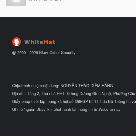
b
g
ắ
à
t
y
đ
b
ầ
ắ
u
t
đ
ầ
u
@ 2009 -
2026
Bkav Cyber Security
Chịu trách nhiệm nội dung: NGUYỄN THẢO DIỄM HẰNG
Địa chỉ: Tầng 2, Tòa nhà HH1, Đường Dương Đình Nghệ, Phường Cầu 
Giấy phép thiết lập mạng xã hội số 355/GP-BTTTT do Bộ Thông tin và
Ghi rõ 'nguồn Bkav' khi phát hành lại thông tin từ Website này