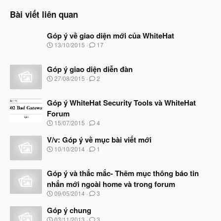
Bài viết liên quan
Góp ý về giao diện mới của WhiteHat
N
13/10/2015
17
g
à
Góp ý giao diện diễn đàn
y
b
N
27/08/2015
2
ắ
g
t
à
đ
Góp ý WhiteHat Security Tools và WhiteHat
y
ầ
b
Forum
u
ắ
N
15/07/2015
4
t
g
đ
à
V/v: Góp ý về mục bài viết mới
ầ
y
N
u
10/10/2014
1
b
g
ắ
à
t
Góp ý và thắc mắc- Thêm mục thông báo tin
y
đ
b
nhắn mới ngoài home và trong forum
ầ
ắ
N
u
09/05/2014
3
t
g
đ
à
Góp ý chung
ầ
y
N
u
03/11/2013
3