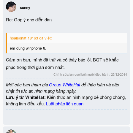
sunny
Re: Góp ý cho diễn đàn
hoaisonat;18163 đã viết:
em dùng winphone 8.
Cảm ơn bạn, mình đã thử và có thấy báo lỗi, BQT sẽ khắc
phục trong thời gian sớm nhất.
Chỉnh sửa lần cuối bởi người điều hành:
23/12/2014
Mời các bạn tham gia
Group WhiteHat
để thảo luận và cập
nhật tin tức an ninh mạng hàng ngày.
Lưu ý từ WhiteHat:
Kiến thức an ninh mạng để phòng chống,
không làm điều xấu.
Luật pháp liên quan