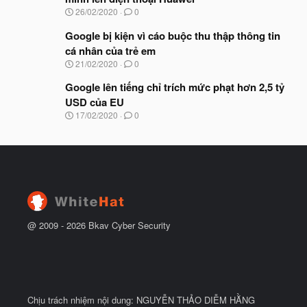
b
u
N
26/02/2020
0
ắ
g
t
à
Google bị kiện vì cáo buộc thu thập thông tin
đ
y
ầ
cá nhân của trẻ em
b
u
N
21/02/2020
0
ắ
g
t
à
Google lên tiếng chỉ trích mức phạt hơn 2,5 tỷ
đ
y
ầ
USD của EU
b
u
N
17/02/2020
0
ắ
g
t
à
đ
y
ầ
b
u
ắ
t
đ
ầ
u
@ 2009 -
2026
Bkav Cyber Security
Chịu trách nhiệm nội dung: NGUYỄN THẢO DIỄM HẰNG