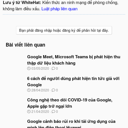
Lưu ý từ WhiteHat:
Kiến thức an ninh mạng để phòng chống,
không làm điều xấu.
Luật pháp liên quan
Bạn phải đăng nhập hoặc đăng ký để phản hồi tại đây.
Bài viết liên quan
Google Meet, Microsoft Teams bị phát hiện thu
thập dữ liệu khách hàng
N
03/05/2020
0
g
à
6 cách để người dùng phát hiện tin tức giả với
y
Google
b
N
28/04/2020
0
ắ
g
t
à
Công nghệ theo dõi COVID-19 của Google,
đ
y
ầ
Apple gặp trở ngại lớn
b
u
N
21/04/2020
0
ắ
g
t
à
Google cảnh báo rủi ro khi tải ứng dụng của
đ
y
ầ
mình lên điện thoại Huawei