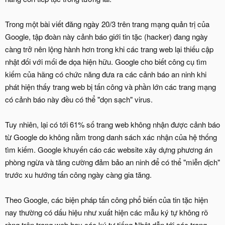
Trong một bài viết đăng ngày 20/3 trên trang mạng quản trị của
Google, tập đoàn này cảnh báo giới tin tặc (hacker) đang ngày
càng trở nên lộng hành hơn trong khi các trang web lại thiếu cập
nhật đối với mối đe dọa hiện hữu. Google cho biết công cụ tìm
kiếm của hãng có chức năng đưa ra các cảnh báo an ninh khi
phát hiện thấy trang web bị tấn công và phần lớn các trang mạng
có cảnh báo này đều có thể "dọn sạch" virus.
Tuy nhiên, lại có tới 61% số trang web không nhận được cảnh báo
từ Google do không nằm trong danh sách xác nhận của hệ thống
tìm kiếm. Google khuyến cáo các website xây dựng phương án
phòng ngừa và tăng cường đảm bảo an ninh để có thể "miễn dịch"
trước xu hướng tấn công ngày càng gia tăng.
Theo Google, các biện pháp tấn công phổ biến của tin tặc hiện
nay thường có dấu hiệu như xuất hiện các mẫu ký tự không rõ
ràng trên trang web hay các ký tự tiếng Nhật dẫn tới các trang