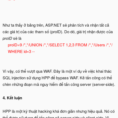
Như ta thấy ở bảng trên, ASP.NET sẽ phân tích và nhận tất cả
các giá trị của các tham số (proID). Do dó, giá trị nhận được của
proID
sẽ là
proID=9 /*,*/UNION /*,*/SELECT 1,2,3 FROM /*,*/Users /*,*/
WHERE id=3 --
Vì vậy, có thể vượt qua WAF. Đây là một ví dụ về việc khai thác
SQL injection sử dụng HPP để bypass WAF. Kẻ tấn công có thể
chèn những đoạn mã nguy hiểm để tấn công server (server-side).
4.
Kết luận
HPP là một kỹ thuật hacking khá đơn giản nhưng hiệu quả. Nó có
thể được sử dụng để tấn công cả server-side và client-side. Vì