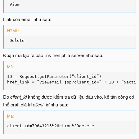
 View
Link xóa email như sau:
HTML:
 Delete
Đoạn mã tạo ra các link trên phía server như sau:
Mã:
ID = Request.getParameter(“client_id”)

href_link = “viewemail.jsp?client_id=” + ID + ”&actio
Do
client_id
không được kiểm tra dữ liệu đầu vào, kẻ tấn công có
thể craft giá trị
client_id
như sau:
Mã:
client_id=79643215%26ction%3Ddelete