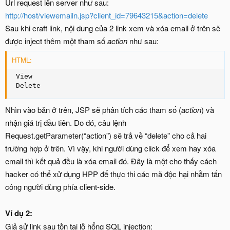
Url request lên server như sau:
http://host/viewemailn.jsp?client_id=79643215&action=delete
Sau khi craft link, nội dung của 2 link xem và xóa email ở trên sẽ
được inject thêm một tham số
action
như sau:
HTML:
 View 

 Delete
Nhìn vào bản ở trên, JSP sẽ phân tích các tham số (
action
) và
nhận giá trị đầu tiên. Do đó, câu lệnh
Request.getParameter(“action”) sẽ trả về “delete” cho cả hai
trường hợp ở trên. Vì vậy, khi người dùng click để xem hay xóa
email thì kết quả đều là xóa email đó. Đây là một cho thấy cách
hacker có thể xử dụng HPP để thực thi các mã độc hại nhằm tấn
công người dùng phía client-side.
Ví dụ 2:
Giả sử link sau tồn tại lỗ hổng SQL injection: