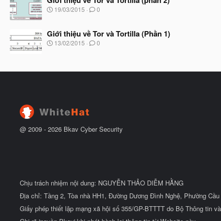
đ
b
N
19/03/2015
0
ầ
ắ
g
u
t
à
đ
Giới thiệu về Tor và Tortilla (Phần 1)
y
ầ
b
N
13/02/2015
0
u
ắ
g
t
à
đ
y
ầ
b
u
ắ
t
đ
ầ
u
@ 2009 -
2026
Bkav Cyber Security
Chịu trách nhiệm nội dung: NGUYỄN THẢO DIỄM HẰNG
Địa chỉ: Tầng 2, Tòa nhà HH1, Đường Dương Đình Nghệ, Phường Cầu 
Giấy phép thiết lập mạng xã hội số 355/GP-BTTTT do Bộ Thông tin và