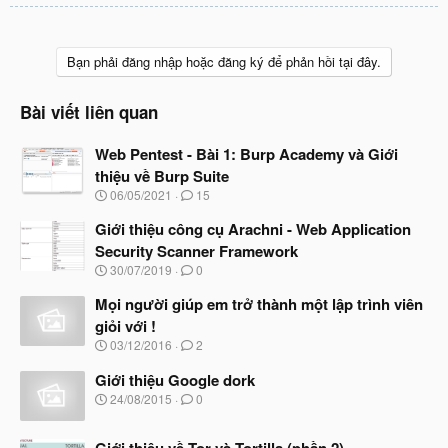
Bạn phải đăng nhập hoặc đăng ký để phản hồi tại đây.
Bài viết liên quan
Web Pentest - Bài 1: Burp Academy và Giới
thiệu về Burp Suite
N
06/05/2021
15
g
à
Giới thiệu công cụ Arachni - Web Application
y
Security Scanner Framework
b
N
30/07/2019
0
ắ
g
t
à
Mọi người giúp em trở thành một lập trình viên
đ
y
ầ
giỏi với !
b
u
N
03/12/2016
2
ắ
g
t
à
Giới thiệu Google dork
đ
y
ầ
N
24/08/2015
0
b
u
g
ắ
à
t
Giới thiệu về Tor và Tortilla (phần 2)
y