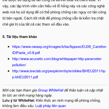
vậy, các lập trình viên cần hiểu về lỗ hổng này và các công nghệ
web mà họ sử dụng để có thể phòng chống các nguy cơ tấn công
từ bên ngoài. Cách tốt nhất để phòng chống vẫn là kiểm tra chặt
chẽ giá trị của tất cả các tham số đầu vào.
5.
Tài liệu tham khảo
https://www.owasp.org/images/b/ba/AppsecEU09_Caretton
iDiPaola_v0.8.pdf
http://www.acunetix.com/blog/whitepaper-http-parameter-
pollution/
http://www.iseclab.org/people/embyte/slides/BHEU2011/hp
p-bhEU2011.pdf
Mời các bạn tham gia
Group WhiteHat
để thảo luận và cập nhật
tin tức an ninh mạng hàng ngày.
Lưu ý từ WhiteHat:
Kiến thức an ninh mạng để phòng chống,
không làm điều xấu.
Luật pháp liên quan