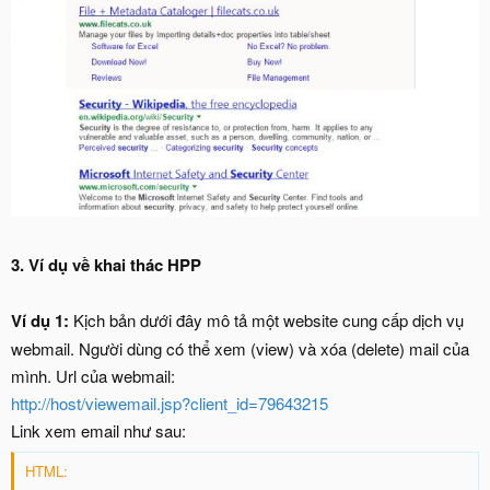
3.
Ví dụ về khai thác HPP
Ví dụ 1:
Kịch bản dưới đây mô tả một website cung cấp dịch vụ
webmail. Người dùng có thể xem (view) và xóa (delete) mail của
mình. Url của webmail:
http://host/viewemail.jsp?client_id=79643215
Link xem email như sau:
HTML: