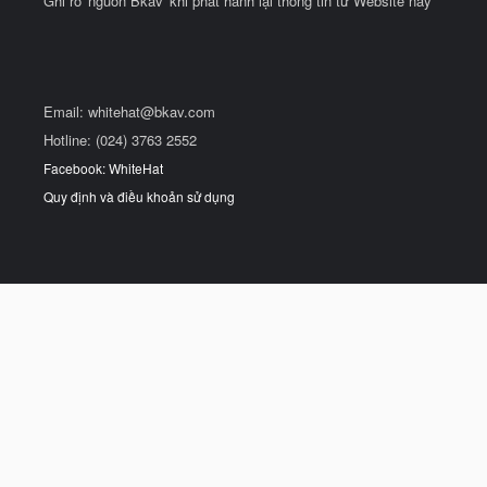
Ghi rõ 'nguồn Bkav' khi phát hành lại thông tin từ Website này
Email:
whitehat@bkav.com
Hotline: (024) 3763 2552
Facebook: WhiteHat
Quy định và điều khoản sử dụng