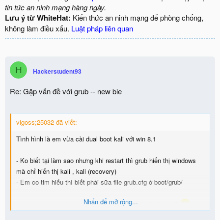
tin tức an ninh mạng hàng ngày.
Lưu ý từ WhiteHat:
Kiến thức an ninh mạng để phòng chống,
không làm điều xấu.
Luật pháp liên quan
H
Hackerstudent93
Re: Gặp vấn đề với grub -- new bie
vigoss;25032 đã viết:
Tình hình là em vừa cài dual boot kali với win 8.1
- Ko biết tại làm sao nhưng khi restart thì grub hiển thị windows
mà chỉ hiển thị kali , kali (recovery)
- Em co tim hiểu thì biết phải sữa file grub.cfg ở boot/grub/
Nhấn để mở rộng...
- các anh nào rành có thể hướng dẫn em được không ạ ?
em
bế tắc lắm r