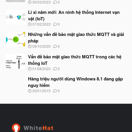
N
30/03/2023
0
ắ
g
t
à
Lì xì năm mới: An ninh hệ thống Internet vạn
đ
y
ầ
vật (IoT)
b
u
N
07/02/2022
0
ắ
g
t
à
Những vấn đề bảo mật giao thức MQTT và giải
đ
y
ầ
pháp
b
u
N
09/10/2020
0
ắ
g
t
à
Vấn đề bảo mật giao thức MQTT trong các hệ
đ
y
ầ
thống IoT
b
u
N
01/08/2020
2
ắ
g
t
à
Hàng triệu người dùng Windows 8.1 đang gặp
đ
y
ầ
nguy hiểm
b
u
N
05/01/2015
0
ắ
g
t
à
đ
y
ầ
b
u
ắ
t
đ
ầ