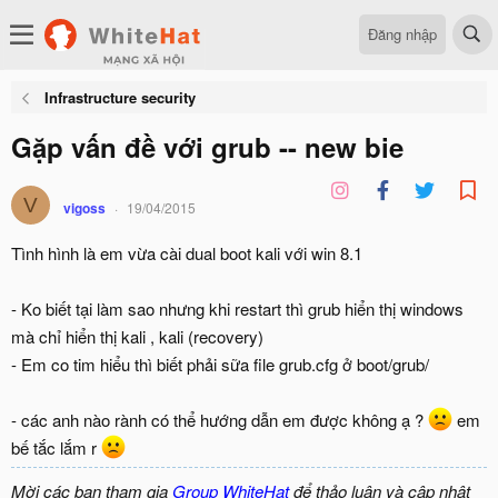
Đăng nhập
Infrastructure security
Gặp vấn đề với grub -- new bie
V
vigoss
19/04/2015
Tình hình là em vừa cài dual boot kali với win 8.1
- Ko biết tại làm sao nhưng khi restart thì grub hiển thị windows
mà chỉ hiển thị kali , kali (recovery)
- Em co tim hiểu thì biết phải sữa file grub.cfg ở boot/grub/
- các anh nào rành có thể hướng dẫn em được không ạ ?
em
bế tắc lắm r
Mời các bạn tham gia
Group WhiteHat
để thảo luận và cập nhật