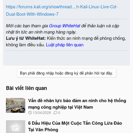
https://forums.kali.org/showthread....h-Kali-Linux-Live-Cd-
Dual-Boot-With-Windows-7
Mời các bạn tham gia
Group WhiteHat
để thảo luận và cập
nhật tin tức an ninh mạng hàng ngày.
Lưu ý từ WhiteHat:
Kiến thức an ninh mạng để phòng chống,
không làm điều xấu.
Luật pháp liên quan
Bạn phải đăng nhập hoặc đăng ký để phản hồi tại đây.
Bài viết liên quan
Vấn đề nhân lực bảo đảm an ninh cho hệ thống
mạng công nghiệp tại Việt Nam
N
13/04/2026
0
g
à
6 Dấu Hiệu Của Một Cuộc Tấn Công Lừa Đảo
y
Tại Văn Phòng
b