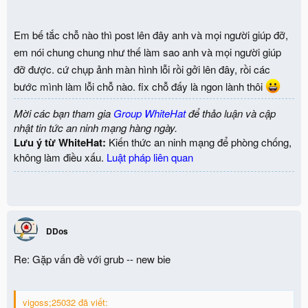
Em bế tắc chỗ nào thì post lên đây anh và mọi người giúp đỡ,
em nói chung chung như thế làm sao anh và mọi người giúp
đỡ được. cứ chụp ảnh màn hình lỗi rồi gởi lên đây, rồi các
bước mình làm lỗi chỗ nào. fix chỗ đấy là ngon lành thôi
Mời các bạn tham gia
Group WhiteHat
để thảo luận và cập
nhật tin tức an ninh mạng hàng ngày.
Lưu ý từ WhiteHat:
Kiến thức an ninh mạng để phòng chống,
không làm điều xấu.
Luật pháp liên quan
DDos
Re: Gặp vấn đề với grub -- new bie
vigoss;25032 đã viết: