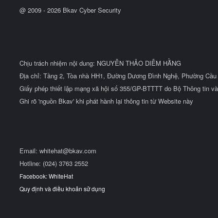
u
@ 2009 -
2026
Bkav Cyber Security
Chịu trách nhiệm nội dung: NGUYỄN THẢO DIỄM HẰNG
Địa chỉ: Tầng 2, Tòa nhà HH1, Đường Dương Đình Nghệ, Phường Cầu 
Giấy phép thiết lập mạng xã hội số 355/GP-BTTTT do Bộ Thông tin và
Ghi rõ 'nguồn Bkav' khi phát hành lại thông tin từ Website này
Email:
whitehat@bkav.com
Hotline: (024) 3763 2552
Facebook: WhiteHat
Quy định và điều khoản sử dụng