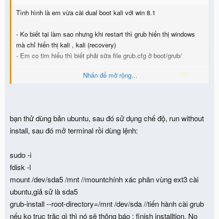
Tình hình là em vừa cài dual boot kali với win 8.1
- Ko biết tại làm sao nhưng khi restart thì grub hiển thị windows
mà chỉ hiển thị kali , kali (recovery)
- Em co tim hiểu thì biết phải sữa file grub.cfg ở boot/grub/
Nhấn để mở rộng...
- các anh nào rành có thể hướng dẫn em được không ạ ?
em
bế tắc lắm r
bạn thử dùng bản ubuntu, sau đó sử dụng chế độ, run without
install, sau đó mở terminal rồi dùng lệnh:
sudo -i
fdisk -l
mount /dev/sda5 /mnt //mountchính xác phân vùng ext3 cài
ubuntu,giả sử là sda5
grub-install --root-directory=/mnt /dev/sda //tiến hành cài grub
nếu ko trục trặc gì thì nó sẽ thông báo : finish installtion. No