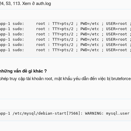
4, 53, 113. Xem ở auth.log
app-1 sudo:     root : TTY=pts/2 ; PWD=/etc ; USER=root ;
app-1 sudo:     root : TTY=pts/2 ; PWD=/etc ; USER=root ;
app-1 sudo:     root : TTY=pts/2 ; PWD=/etc ; USER=root ;
app-1 sudo:     root : TTY=pts/2 ; PWD=/etc ; USER=root ;
app-1 sudo:     root : TTY=pts/2 ; PWD=/etc ; USER=root ;
app-1 sudo:     root : TTY=pts/2 ; PWD=/etc ; USER=root 
những vấn đề gì khác ?
hép truy cập tài khoản root, mật khẩu yếu dẫn đến việc bị bruteforce
app-1 /etc/mysql/debian-start[7566]: WARNING: mysql.user