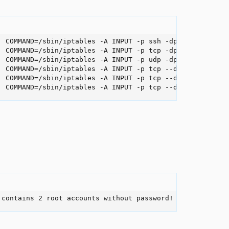
 COMMAND=/sbin/iptables -A INPUT -p ssh -dport 2424 -j A
 COMMAND=/sbin/iptables -A INPUT -p tcp -dport 53 -j ACC
 COMMAND=/sbin/iptables -A INPUT -p udp -dport 53 -j ACC
 COMMAND=/sbin/iptables -A INPUT -p tcp --dport ssh -j A
 COMMAND=/sbin/iptables -A INPUT -p tcp --dport 53 -j AC
; COMMAND=/sbin/iptables -A INPUT -p tcp --dport 113 -j 
 contains 2 root accounts without password!