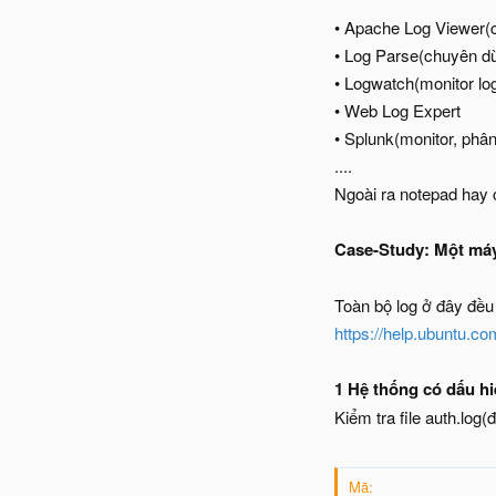
• Apache Log Viewer(
• Log Parse(chuyên dùn
• Logwatch(monitor log
• Web Log Expert
• Splunk(monitor, phân
....
Ngoài ra notepad hay c
Case-Study: Một máy
Toàn bộ log ở đây đều 
https://help.ubuntu.c
1 Hệ thống có dấu hi
Kiểm tra file auth.log(
Mã: