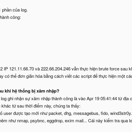
 1 phần của log.
thành công:
 2 IP 121.11.66.70 và 222.66.204.246 vẫn thực hiện brute force sau k
y có thể đơn giản hóa bằng cách viết các script để thực hiện một cá
au khi hệ thống bị xâm nhập?
 log ghi nhận sự xâm nhập thành công là vào Apr 19 05:41:44 từ địa 
 khác từ sau thời điểm này, chúng ta thấy:
 số user được tạo mới như packet, dhg, messagebus, fido, wind3str0y.
êm như nmap, psybnc, eggdrop, exim mail... Cái này kiểm tra qua log a