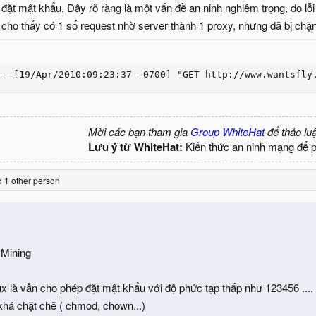
 đặt mật khẩu, Đây rõ ràng là một vấn đề an ninh nghiêm trọng, do lỗi
cho thấy có 1 số request nhờ server thành 1 proxy, nhưng đã bị chặn
 - [19/Apr/2010:09:23:37 -0700] "GET http://www.wantsfly
Mời các bạn tham gia
Group WhiteHat
để thảo lu
Lưu ý từ WhiteHat:
Kiến thức an ninh mạng để 
 1 other person
 Mining
nux là vẫn cho phép đặt mật khẩu với độ phức tạp thấp như 123456 ....
há chặt chẽ ( chmod, chown...)