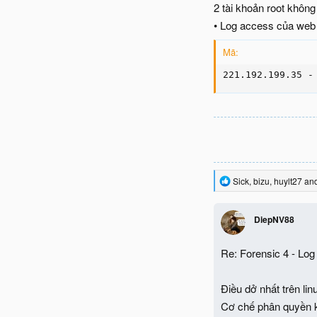
2 tài khoản root không
• Log access của web 
Mã:
221.192.199.35 -
R
Sick
,
bizu
,
huylt27
and
e
a
c
DiepNV88
t
i
o
Re: Forensic 4 - Log
n
s
:
Điều dở nhất trên li
Cơ chế phân quyền k