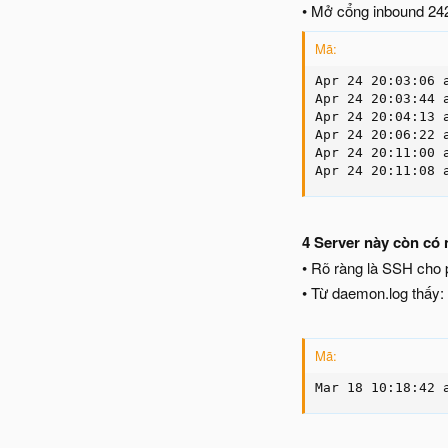
• Mở cổng inbound 242
Mã:
Apr 24 20:03:06 
Apr 24 20:03:44 
Apr 24 20:04:13 
Apr 24 20:06:22 
Apr 24 20:11:00 
Apr 24 20:11:08 
4 Server này còn có 
• Rõ ràng là SSH cho p
• Từ daemon.log thấy:
Mã:
Mar 18 10:18:42 