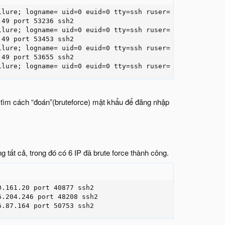
lure; logname= uid=0 euid=0 tty=ssh ruser= rhost=58.17.3
49 port 53236 ssh2

lure; logname= uid=0 euid=0 tty=ssh ruser= rhost=58.17.3
49 port 53453 ssh2

lure; logname= uid=0 euid=0 tty=ssh ruser= rhost=58.17.3
49 port 53655 ssh2

ilure; logname= uid=0 euid=0 tty=ssh ruser= rhost=58.17.
g tìm cách “đoán”(bruteforce) mật khẩu để đăng nhập
g tất cả, trong đó có 6 IP đã brute force thành công.
.161.20 port 40877 ssh2

.204.246 port 48208 ssh2

6.87.164 port 50753 ssh2