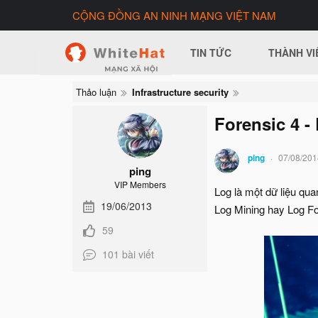
CỘNG ĐỒNG AN NINH MẠNG VIỆT NAM
TIN TỨC
THÀNH VI
Thảo luận
Infrastructure security
Forensic 4 -
ping
07/08/201
ping
VIP Members
Log là một dữ liệu qua
19/06/2013
Log Mining hay Log For
59
101 bài viết