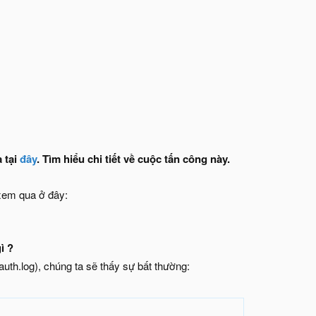
 tại
đây
. Tìm hiểu chi tiết về cuộc tấn công này.
 xem qua ở đây:
ì ?
g/auth.log), chúng ta sẽ thấy sự bất thường: