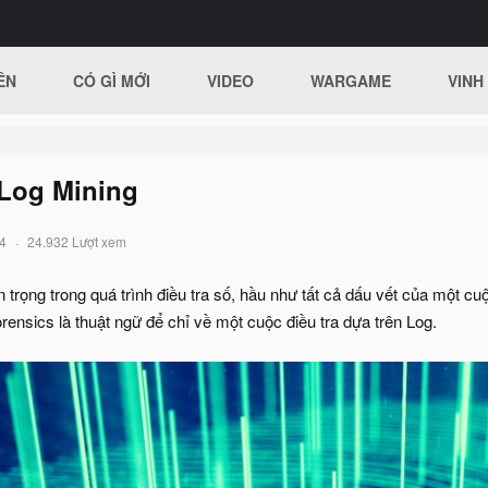
ÊN
CÓ GÌ MỚI
VIDEO
WARGAME
VINH
 Log Mining
4
24.932 Lượt xem
n trọng trong quá trình điều tra số, hầu như tất cả dấu vết của một cuộ
ensics là thuật ngữ để chỉ về một cuộc điều tra dựa trên Log.