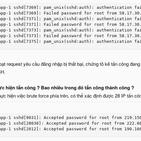
app-1 sshd[7369]: pam_unix(sshd:auth): authentication fai
app-1 sshd[7369]: Failed password for root from 58.17.30.
app-1 sshd[7371]: pam_unix(sshd:auth): authentication fai
app-1 sshd[7371]: Failed password for root from 58.17.30.
app-1 sshd[7373]: pam_unix(sshd:auth): authentication fai
app-1 sshd[7373]: Failed password for root from 58.17.30.
app-1 sshd[7375]: pam_unix(sshd:auth): authentication fa
loạt request yêu cầu đăng nhập bị thất bại, chứng tỏ kẻ tấn công đan
SH.
ực hiện tấn công ? Bao nhiêu trong đó tấn công thành công ?
c hiện việc brute force phía trên, có thể xác định được 28 IP tấn côn
app-1 sshd[9031]: Accepted password for root from 219.150
app-1 sshd[28030]: Accepted password for root from 222.66
app-1 sshd[2012]: Accepted password for root from 190.16