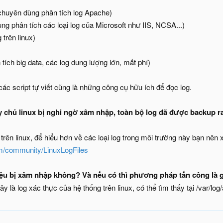
chuyên dùng phân tích log Apache)
g phân tích các loại log của Microsoft như IIS, NCSA...)
 trên linux)
 tích big data, các log dung lượng lớn, mất phí)
ác script tự viết cũng là những công cụ hữu ích để đọc log.
 chủ linux bị nghi ngờ xâm nhập, toàn bộ log đã được backup ra
trên linux, để hiểu hơn về các loại log trong môi trường này bạn nên
om/community/LinuxLogFiles
ệu bị xâm nhập không? Và nếu có thì phương pháp tấn công là g
đây là log xác thực của hệ thống trên linux, có thể tìm thấy tại /var/lo