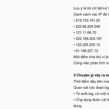
Lưu ý là tôi chỉ liệt kê
Danh sách các IP đã 
• 219.150.161.20
• 222.66.204.246
• 121.11.66.70
• 222.169.224.197
• 122.226.202.12
• 61.168.227.12
Một điểm khá thú vị là
Công việc phân tích nà
3 Chuyện gì xảy ra s
Thời điểm đầu tiên mà
Quan sát các đoạn log
• Từ auth.log, có một
• Ứng dụng được cài th
dụng.