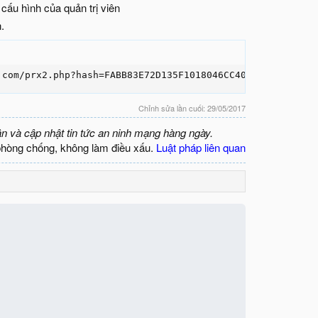
 cấu hình của quản trị viên
.
.com/prx2.php?hash=FABB83E72D135F1018046CC4005088B36F8D0
Chỉnh sửa lần cuối:
29/05/2017
ận và cập nhật tin tức an ninh mạng hàng ngày.
phòng chống, không làm điều xấu.
Luật pháp liên quan