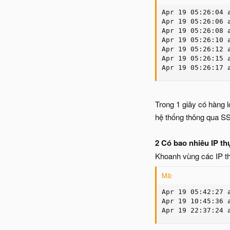
Apr 19 05:26:04 
Apr 19 05:26:06 
Apr 19 05:26:08 
Apr 19 05:26:10 
Apr 19 05:26:12 
Apr 19 05:26:15 
Apr 19 05:26:17 
Trong 1 giây có hàng 
hệ thống thông qua S
2 Có bao nhiêu IP th
Khoanh vùng các IP thự
Mã:
Apr 19 05:42:27 
Apr 19 10:45:36 
Apr 19 22:37:24 