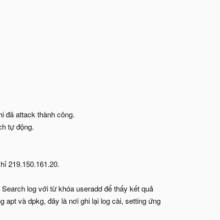
hi đã attack thành công.
ch tự động.
chỉ 219.150.161.20.
 Search log với từ khóa useradd để thấy kết quả
pt và dpkg, đây là nơi ghi lại log cài, setting ứng