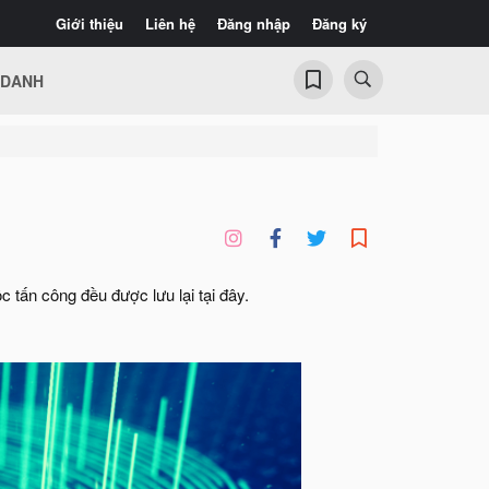
Giới thiệu
Liên hệ
Đăng nhập
Đăng ký
 DANH
c tấn công đều được lưu lại tại đây.